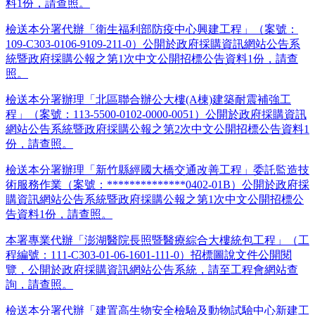
料1份，請查照。
檢送本分署代辦「衛生福利部防疫中心興建工程」（案號：
109-C303-0106-9109-211-0）公開於政府採購資訊網站公告系
統暨政府採購公報之第1次中文公開招標公告資料1份，請查
照。
檢送本分署辦理「北區聯合辦公大樓(A棟)建築耐震補強工
程」（案號：113-5500-0102-0000-0051）公開於政府採購資訊
網站公告系統暨政府採購公報之第2次中文公開招標公告資料1
份，請查照。
檢送本分署辦理「新竹縣經國大橋交通改善工程」委託監造技
術服務作業（案號：**************0402-01B）公開於政府採
購資訊網站公告系統暨政府採購公報之第1次中文公開招標公
告資料1份，請查照。
本署專業代辦「澎湖醫院長照暨醫療綜合大樓統包工程」（工
程編號：111-C303-01-06-1601-111-0）招標圖說文件公開閱
覽，公開於政府採購資訊網站公告系統，請至工程會網站查
詢，請查照。
檢送本分署代辦「建置高生物安全檢驗及動物試驗中心新建工