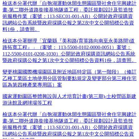
檢送本分署代辦「白匏湖運動休閒生態園區暨社會住宅興建計
畫-第二聯外道路銜接基地隧道工程」委託規劃設計及監造技
術服務作業（案號：113-SEC01-001-AB）公開於政府採購資
訊網站公告系統暨政府採購公報之第2次中文公開招標公告資
料1份，請查照。
檢送本分署辦理「宜蘭縣『美和路(育英路向南至永美路間)道
路拓寬工程』」（案號： 113-5500-0102-0000-0051）案號：
112-5500-0101-0208-1030）公開於政府採購資訊網站公告系統
暨政府採購公報之第1次中文公開招標公告資料1份，請查照。
變更桃園國際機場園區及附近地區特定區（第一階段）（修訂
乙種工業區土地使用分區管制要點規定及變更部分第三種住宅
區為第四種產業專用區）案
國家運動園區整體興設與人才培育計畫(第三期)-士校營區新建
游泳館及網球場等工程
檢送本分署代辦「白匏湖運動休閒生態園區暨社會住宅興建計
畫-第二聯外道路銜接基地隧道工程」委託規劃設計及監造技
術服務作業（案號：113-SEC01-001-AB）公開於政府採購資
訊網站公告系統暨政府採購公報之第1次中文公開招標公告資