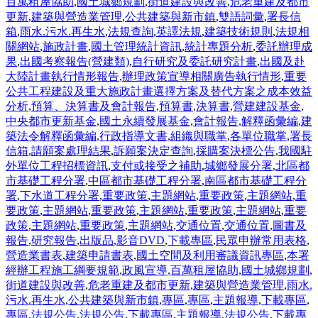
百萬租屋協助
,
國土城鄉規劃
,
街道建設與改善
,
危老重建及都市
更新
,
建築與營造業管理
,
公共建築與新市鎮
,
雙語詞彙
,
署長信
箱
,
雨水.污水.再生水
,
法規查詢
,
英譯法規
,
建築技術規則
,
法規相
關網站
,
施政計畫
,
國土管理統計資訊
,
統計專題分析
,
委託辦理成
果
,
出國考察報告(營建類)
,
自行研究及委託研究計畫
,
出國及赴
大陸計畫執行情形報告
,
辦理政策宣導相關廣告執行情形
,
重要
公共工程建設及重大施政計畫選擇方案及替代方案之成本效益
分析
,
預算、決算書及會計報告
,
預算書
,
決算書
,
營建建設基金
,
中央都市更新基金
,
國土永續發展基金
,
會計報告
,
解釋函彙編
,
建
築法令解釋函彙編
,
行政指導文書
,
組織與職掌
,
各單位職掌
,
署長
信箱
,
請願案處理結果
,
訴願案決定查詢
,
採購案決標公告
,
我國駐
外單位工程招標資訊
,
支付或接受之補助
,
城鄉發展分署
,
北區都
市基礎工程分署
,
中區都市基礎工程分署
,
南區都市基礎工程分
署
,
下水道工程分署
,
重要政策
,
主題網站
,
重要政策
,
主題網站
,
重
要政策
,
主題網站
,
重要政策
,
主題網站
,
重要政策
,
主題網站
,
重要
政策
,
主題網站
,
重要政策
,
主題網站
,
交通位置
,
交通位置
,
圖書及
報告
,
研究報告
,
出版品
,
影音DVD
,
下載專區
,
民眾申辦常用表格
,
營造業書表
,
建築申請書表
,
國土空間及利用審議資訊專區
,
本署
經辦工程施工綱要規範
,
政風宣導
,
百萬租屋協助
,
國土城鄉規劃
,
街道建設與改善
,
危老重建及都市更新
,
建築與營造業管理
,
雨水.
污水.再生水
,
公共建築與新市鎮
,
專區
,
專區
,
主題報導
,
下載專區
,
專區
,
法規公告
,
法規公告
,
下載專區
,
主題報導
,
法規公告
,
下載專