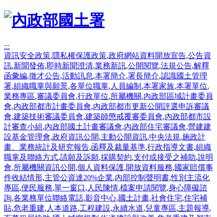
:::
資訊安全政策
,
隱私權保護政策
,
政府網站資料開放宣告
,
公告資
訊
,
新聞發佈
,
即時新聞澄清
,
業務新訊
,
公開閱覽
,
法規公告
,
解釋
函彙編
,
徵才公告
,
活動訊息
,
本署簡介
,
署長簡介
,
認識國土管理
署
,
組織職掌與願景
,
各單位職掌
,
人員編制
,
本署家族
,
本署單位
,
業務專區
,
審議委員會
,
行政單位
,
所屬機關
,
內政部區域計畫委員
會
,
內政部都市計畫委員會
,
內政部都市更新公開評選申訴審議
會
,
建築技術審議委員會
,
建築師懲戒覆審委員會
,
內政部都市設
計審查小組
,
內政部國土計畫審議會
,
內政部住宅審議會
,
營建建
設基金管理會
,
政府資訊公開
,
主動公開資訊
,
中央法規
,
施政計
畫、業務統計及研究報告
,
函釋及裁量基準
,
行政指導文書
,
組織
職掌及聯絡方式
,
請願及訴願
,
採購契約
,
支付或接受之補助
,
說明
會
,
所屬機關資訊公開
,
個人資料保護
,
開放資料服務
,
國家賠償事
件收結情形
,
主管公資達20%企業
,
內部控制聲明書
,
性別主流化
專區
,
便民服務
,
單一窗口
,
人民陳情
,
檔案申請閱覽
,
身心障礙諮
詢
,
各業務單位聯絡電話
,
影音中心
,
國土計畫
,
社會住宅
,
住宅補
貼
,
危老重建
,
人本道路
,
工程建設
,
永續水道
,
兒童專區
,
主題報導
,