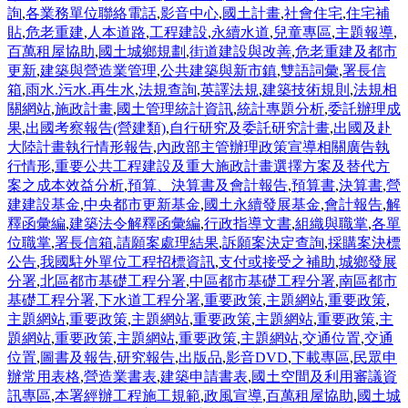
詢
,
各業務單位聯絡電話
,
影音中心
,
國土計畫
,
社會住宅
,
住宅補
貼
,
危老重建
,
人本道路
,
工程建設
,
永續水道
,
兒童專區
,
主題報導
,
百萬租屋協助
,
國土城鄉規劃
,
街道建設與改善
,
危老重建及都市
更新
,
建築與營造業管理
,
公共建築與新市鎮
,
雙語詞彙
,
署長信
箱
,
雨水.污水.再生水
,
法規查詢
,
英譯法規
,
建築技術規則
,
法規相
關網站
,
施政計畫
,
國土管理統計資訊
,
統計專題分析
,
委託辦理成
果
,
出國考察報告(營建類)
,
自行研究及委託研究計畫
,
出國及赴
大陸計畫執行情形報告
,
內政部主管辦理政策宣導相關廣告執
行情形
,
重要公共工程建設及重大施政計畫選擇方案及替代方
案之成本效益分析
,
預算、決算書及會計報告
,
預算書
,
決算書
,
營
建建設基金
,
中央都市更新基金
,
國土永續發展基金
,
會計報告
,
解
釋函彙編
,
建築法令解釋函彙編
,
行政指導文書
,
組織與職掌
,
各單
位職掌
,
署長信箱
,
請願案處理結果
,
訴願案決定查詢
,
採購案決標
公告
,
我國駐外單位工程招標資訊
,
支付或接受之補助
,
城鄉發展
分署
,
北區都市基礎工程分署
,
中區都市基礎工程分署
,
南區都市
基礎工程分署
,
下水道工程分署
,
重要政策
,
主題網站
,
重要政策
,
主題網站
,
重要政策
,
主題網站
,
重要政策
,
主題網站
,
重要政策
,
主
題網站
,
重要政策
,
主題網站
,
重要政策
,
主題網站
,
交通位置
,
交通
位置
,
圖書及報告
,
研究報告
,
出版品
,
影音DVD
,
下載專區
,
民眾申
辦常用表格
,
營造業書表
,
建築申請書表
,
國土空間及利用審議資
訊專區
,
本署經辦工程施工規範
,
政風宣導
,
百萬租屋協助
,
國土城