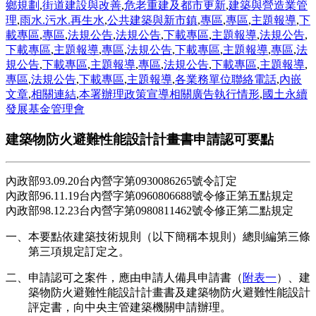
鄉規劃
,
街道建設與改善
,
危老重建及都市更新
,
建築與營造業管
理
,
雨水.污水.再生水
,
公共建築與新市鎮
,
專區
,
專區
,
主題報導
,
下
載專區
,
專區
,
法規公告
,
法規公告
,
下載專區
,
主題報導
,
法規公告
,
下載專區
,
主題報導
,
專區
,
法規公告
,
下載專區
,
主題報導
,
專區
,
法
規公告
,
下載專區
,
主題報導
,
專區
,
法規公告
,
下載專區
,
主題報導
,
專區
,
法規公告
,
下載專區
,
主題報導
,
各業務單位聯絡電話
,
內嵌
文章
,
相關連結
,
本署辦理政策宣導相關廣告執行情形
,
國土永續
發展基金管理會
建築物防火避難性能設計計畫書申請認可要點
內政部93.09.20台內營字第0930086265號令訂定
內政部96.11.19台內營字第0960806688號令修正第五點規定
內政部98.12.23台內營字第0980811462號令修正第二點規定
一、本要點依建築技術規則（以下簡稱本規則）總則編第三條
第三項規定訂定之。
二、申請認可之案件，應由申請人備具申請書（
附表一
）、建
築物防火避難性能設計計畫書及建築物防火避難性能設計
評定書，向中央主管建築機關申請辦理。