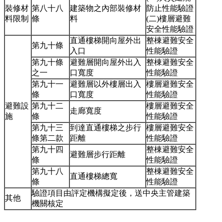
裝修材
第八十八
建築物之內部裝修材
防止性能驗證
料限制
條
料
(二)樓層避難
安全性能驗證
直通樓梯開向屋外出
整棟避難安全
第九十條
入口
性能驗證
第九十條
避難層開向屋外出入
整棟避難安全
之一
口寬度
性能驗證
第九十一
避難層以外樓層出入
樓層避難安全
條
口寬度
性能驗證
避難設
第九十二
樓層避難安全
走廊寬度
施
條
性能驗證
第九十三
到達直通樓梯之步行
樓層避難安全
條第二款
距離
性能驗證
第九十四
整棟避難安全
避難層步行距離
條
性能驗證
第九十八
整棟避難安全
直通樓梯總寬
條
性能驗證
驗證項目由評定機構擬定後，送中央主管建築
其他
機關核定