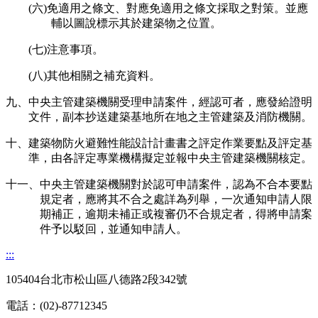
(六)免適用之條文、對應免適用之條文採取之對策。並應
輔以圖說標示其於建築物之位置。
(七)注意事項。
(八)其他相關之補充資料。
九、中央主管建築機關受理申請案件，經認可者，應發給證明
文件，副本抄送建築基地所在地之主管建築及消防機關。
十、建築物防火避難性能設計計畫書之評定作業要點及評定基
準，由各評定專業機構擬定並報中央主管建築機關核定。
十一、中央主管建築機關對於認可申請案件，認為不合本要點
規定者，應將其不合之處詳為列舉，一次通知申請人限
期補正，逾期未補正或複審仍不合規定者，得將申請案
件予以駁回，並通知申請人。
:::
105404台北市松山區八德路2段342號
電話：(02)-87712345