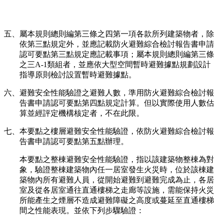
五、屬本規則總則編第三條之四第一項各款所列建築物者，除
依第三點規定外，並應記載防火避難綜合檢討報告書申請
認可要點第三點規定應記載事項；屬本規則總則編第三條
之三A-1類組者，並應依大型空間暫時避難據點規劃設計
指導原則檢討設置暫時避難據點。
六、避難安全性能驗證之避難人數，準用防火避難綜合檢討報
告書申請認可要點第四點規定計算。但以實際使用人數估
算並經評定機構核定者，不在此限。
七、本要點之樓層避難安全性能驗證，依防火避難綜合檢討報
告書申請認可要點第五點辦理。
本要點之整棟避難安全性能驗證，指以該建築物整棟為對
象，驗證整棟建築物內任一居室發生火災時，位於該棟建
築物內所有避難人員，從開始避難到避難完成為止，各居
室及從各居室通往直通樓梯之走廊等設施，需能保持火災
所能產生之煙層不造成避難障礙之高度或蔓延至直通樓梯
間之性能表現。並依下列步驟驗證：