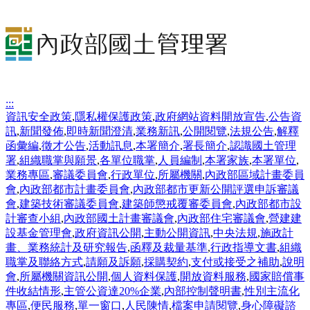
:::
資訊安全政策
,
隱私權保護政策
,
政府網站資料開放宣告
,
公告資
訊
,
新聞發佈
,
即時新聞澄清
,
業務新訊
,
公開閱覽
,
法規公告
,
解釋
函彙編
,
徵才公告
,
活動訊息
,
本署簡介
,
署長簡介
,
認識國土管理
署
,
組織職掌與願景
,
各單位職掌
,
人員編制
,
本署家族
,
本署單位
,
業務專區
,
審議委員會
,
行政單位
,
所屬機關
,
內政部區域計畫委員
會
,
內政部都市計畫委員會
,
內政部都市更新公開評選申訴審議
會
,
建築技術審議委員會
,
建築師懲戒覆審委員會
,
內政部都市設
計審查小組
,
內政部國土計畫審議會
,
內政部住宅審議會
,
營建建
設基金管理會
,
政府資訊公開
,
主動公開資訊
,
中央法規
,
施政計
畫、業務統計及研究報告
,
函釋及裁量基準
,
行政指導文書
,
組織
職掌及聯絡方式
,
請願及訴願
,
採購契約
,
支付或接受之補助
,
說明
會
,
所屬機關資訊公開
,
個人資料保護
,
開放資料服務
,
國家賠償事
件收結情形
,
主管公資達20%企業
,
內部控制聲明書
,
性別主流化
專區
,
便民服務
,
單一窗口
,
人民陳情
,
檔案申請閱覽
,
身心障礙諮