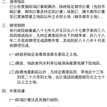
二、適用地區
已公告實施區域計畫範圍內，除經核定都市計畫（包括市
鎮計畫、鄉街計畫及特定區計畫）或新訂、擴大都市計畫
並已實施禁建之地區以外之全部土地（稱非都市土地）。
三、辦理期間
依行政院秘書處八十七年九月五日台八十七農字第四三八
四四號函指示，凡特定農業區符合下列標準者，於八十八
年二月底前辦理完成調整作業，其他則於八十八年十月底
前辦理完成。
(一)經政府核定為養殖漁業生產區之土地。
(二)農政、地政會同水利單位檢測為嚴重地層下陷地區。
(三)除農地重劃區以外，凡特定農業區田、旱地目十三等
則至二十六等則土地，合計達該區總面積百分之七十
以上之土地。
四、作業依據
(一)區域計畫法及其施行細則。