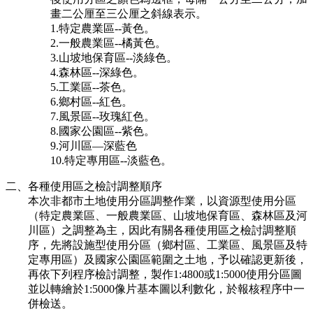
畫二公厘至三公厘之斜線表示。
1.特定農業區--黃色。
2.一般農業區--橘黃色。
3.山坡地保育區--淡綠色。
4.森林區--深綠色。
5.工業區--茶色。
6.鄉村區--紅色。
7.風景區--玫瑰紅色。
8.國家公園區--紫色。
9.河川區—深藍色
10.特定專用區--淡藍色。
二、各種使用區之檢討調整順序
本次非都市土地使用分區調整作業，以資源型使用分區
（特定農業區、一般農業區、山坡地保育區、森林區及河
川區）之調整為主，因此有關各種使用區之檢討調整順
序，先將設施型使用分區（鄉村區、工業區、風景區及特
定專用區）及國家公園區範圍之土地，予以確認更新後，
再依下列程序檢討調整，製作1:4800或1:5000使用分區圖
並以轉繪於1:5000像片基本圖以利數化，於報核程序中一
併檢送。