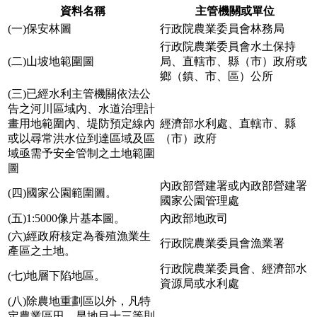
資料名稱
主管機關或單位
(一)保安林圖
行政院農業委員會林務局
行政院農業委員會水土保持
(二)山坡地範圍圖
局、直轄市、縣（市）政府或
鄉（鎮、市、區）公所
(三)已經水利主管機關依法公
告之河川區域內、水道治理計
畫用地範圍內、堤防預定線內
經濟部水利處、直轄市、縣
或以尋常洪水位到達區域及區
（市）政府
域亟需予安全管制之土地範圍
圖
內政部營建署或內政部營建署
(四)國家公園範圍圖。
國家公園管理處
(五)1:5000像片基本圖。
內政部地政司
(六)經政府核定為養殖漁業生
行政院農業委員會漁業署
產區之土地。
行政院農業委員會、經濟部水
(七)地層下陷地區。
資源局或水利處
(八)除農地重劃區以外，凡特
定農業區田、旱地目十三等則