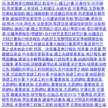
詢
,
各業務單位聯絡電話
,
影音中心
,
國土計畫
,
社會住宅
,
住宅補
貼
,
危老重建
,
人本道路
,
工程建設
,
永續水道
,
兒童專區
,
主題報導
,
百萬租屋協助
,
國土城鄉規劃
,
街道建設與改善
,
危老重建及都市
更新
,
建築與營造業管理
,
公共建築與新市鎮
,
雙語詞彙
,
署長信
箱
,
雨水.污水.再生水
,
法規查詢
,
英譯法規
,
建築技術規則
,
法規相
關網站
,
施政計畫
,
國土管理統計資訊
,
統計專題分析
,
委託辦理成
果
,
出國考察報告(營建類)
,
自行研究及委託研究計畫
,
出國及赴
大陸計畫執行情形報告
,
內政部主管辦理政策宣導相關廣告執
行情形
,
重要公共工程建設及重大施政計畫選擇方案及替代方
案之成本效益分析
,
預算、決算書及會計報告
,
預算書
,
決算書
,
營
建建設基金
,
中央都市更新基金
,
國土永續發展基金
,
會計報告
,
解
釋函彙編
,
建築法令解釋函彙編
,
行政指導文書
,
組織與職掌
,
各單
位職掌
,
署長信箱
,
請願案處理結果
,
訴願案決定查詢
,
採購案決標
公告
,
我國駐外單位工程招標資訊
,
支付或接受之補助
,
城鄉發展
分署
,
北區都市基礎工程分署
,
中區都市基礎工程分署
,
南區都市
基礎工程分署
,
下水道工程分署
,
重要政策
,
主題網站
,
重要政策
,
主題網站
,
重要政策
,
主題網站
,
重要政策
,
主題網站
,
重要政策
,
主
題網站
,
重要政策
,
主題網站
,
重要政策
,
主題網站
,
交通位置
,
交通
位置
,
圖書及報告
,
研究報告
,
出版品
,
影音DVD
,
下載專區
,
民眾申
辦常用表格
,
營造業書表
,
建築申請書表
,
國土空間及利用審議資
訊專區
,
本署經辦工程施工規範
,
政風宣導
,
百萬租屋協助
,
國土城