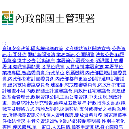
:::
資訊安全政策
,
隱私權保護政策
,
政府網站資料開放宣告
,
公告資
訊
,
新聞發佈
,
即時新聞澄清
,
業務新訊
,
公開閱覽
,
法規公告
,
解釋
函彙編
,
徵才公告
,
活動訊息
,
本署簡介
,
署長簡介
,
認識國土管理
署
,
組織職掌與願景
,
各單位職掌
,
人員編制
,
本署家族
,
本署單位
,
業務專區
,
審議委員會
,
行政單位
,
所屬機關
,
內政部區域計畫委員
會
,
內政部都市計畫委員會
,
內政部都市更新公開評選申訴審議
會
,
建築技術審議委員會
,
建築師懲戒覆審委員會
,
內政部都市設
計審查小組
,
內政部國土計畫審議會
,
內政部住宅審議會
,
營建建
設基金管理會
,
政府資訊公開
,
主動公開資訊
,
中央法規
,
施政計
畫、業務統計及研究報告
,
函釋及裁量基準
,
行政指導文書
,
組織
職掌及聯絡方式
,
請願及訴願
,
採購契約
,
支付或接受之補助
,
說明
會
,
所屬機關資訊公開
,
個人資料保護
,
開放資料服務
,
國家賠償事
件收結情形
,
主管公資達20%企業
,
內部控制聲明書
,
性別主流化
專區
,
便民服務
,
單一窗口
,
人民陳情
,
檔案申請閱覽
,
身心障礙諮