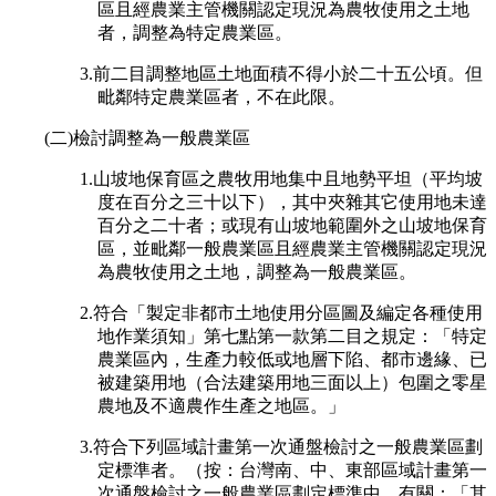
區且經農業主管機關認定現況為農牧使用之土地
者，調整為特定農業區。
3.前二目調整地區土地面積不得小於二十五公頃。但
毗鄰特定農業區者，不在此限。
(二)檢討調整為一般農業區
1.山坡地保育區之農牧用地集中且地勢平坦（平均坡
度在百分之三十以下），其中夾雜其它使用地未達
百分之二十者；或現有山坡地範圍外之山坡地保育
區，並毗鄰一般農業區且經農業主管機關認定現況
為農牧使用之土地，調整為一般農業區。
2.符合「製定非都市土地使用分區圖及編定各種使用
地作業須知」第七點第一款第二目之規定：「特定
農業區內，生產力較低或地層下陷、都市邊緣、已
被建築用地（合法建築用地三面以上）包圍之零星
農地及不適農作生產之地區。」
3.符合下列區域計畫第一次通盤檢討之一般農業區劃
定標準者。（按：台灣南、中、東部區域計畫第一
次通盤檢討之一般農業區劃定標準中，有關：「其