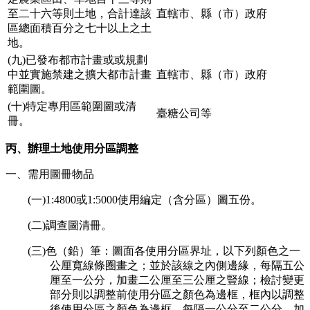
至二十六等則土地，合計達該
直轄市、縣（市）政府
區總面積百分之七十以上之土
地。
(九)已發布都市計畫或或規劃
中並實施禁建之擴大都市計畫
直轄市、縣（市）政府
範圍圖。
(十)特定專用區範圍圖或清
臺糖公司等
冊。
丙、辦理土地使用分區調整
一、需用圖冊物品
(一)1:4800或1:5000使用編定（含分區）圖五份。
(二)調查圖清冊。
(三)色（鉛）筆：圖面各使用分區界址，以下列顏色之一
公厘寬線條圈畫之；並於該線之內側邊緣，每隔五公
厘至一公分，加畫二公厘至三公厘之豎線；檢討變更
部分則以調整前使用分區之顏色為邊框，框內以調整
後使用分區之顏色為邊框，每隔一公分至二公分，加