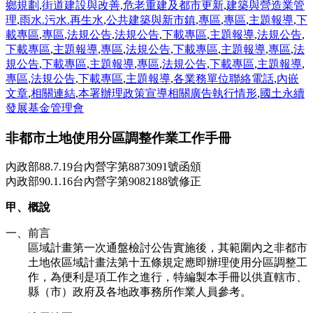
鄉規劃
,
街道建設與改善
,
危老重建及都市更新
,
建築與營造業管
理
,
雨水.污水.再生水
,
公共建築與新市鎮
,
專區
,
專區
,
主題報導
,
下
載專區
,
專區
,
法規公告
,
法規公告
,
下載專區
,
主題報導
,
法規公告
,
下載專區
,
主題報導
,
專區
,
法規公告
,
下載專區
,
主題報導
,
專區
,
法
規公告
,
下載專區
,
主題報導
,
專區
,
法規公告
,
下載專區
,
主題報導
,
專區
,
法規公告
,
下載專區
,
主題報導
,
各業務單位聯絡電話
,
內嵌
文章
,
相關連結
,
本署辦理政策宣導相關廣告執行情形
,
國土永續
發展基金管理會
非都市土地使用分區調整作業工作手冊
內政部88.7.19台內營字第8873091號函頒
內政部90.1.16台內營字第9082188號修正
甲、概說
一、前言
區域計畫第一次通盤檢討公告實施後，其範圍內之非都市
土地依區域計畫法第十五條規定應即辦理使用分區調整工
作，為便利是項工作之進行，特編製本手冊以供直轄市、
縣（市）政府及各地政事務所作業人員參考。