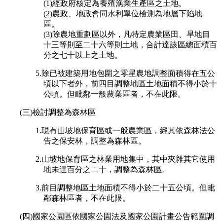
(1)經政府核定為養殖漁業生產區之土地。
(2)農政、地政會同水利單位檢測為地層下陷地
區。
(3)除農地重劃區以外，凡特定農業區田、旱地目
十三等則至二十六等則土地，合計達該區總面積百
分之七十以上之土地。
5.除已被建築用地包圍之零星農地調整面積得在五公
頃以下者外，前四目調整地區土地面積不得小於十
公頃。但毗鄰一般農業區者，不在此限。
(三)檢討調整為森林區
1.現有山坡地保育區或一般農業區，經其依森林法公
告之保安林，調整為森林區。
2.山坡地保育區之林業用地集中，其中夾雜其它使用
地未達百分之二十，調整為森林區。
3.前目調整地區土地面積不得小於二十五公頃。但毗
鄰森林區者，不在此限。
(四)國家公園區依國家公園法及國家公園計畫公告範圍調