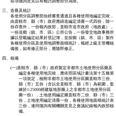
前項徵詢意見以有檢討調整部分為限。
三、造冊及統計
各使用分區調整部份經審查通過且各種使用地編定完竣，
由直轄市、縣（市）政府應繕造編定清冊一式四份，除一
份存查外，一份報內政部，直轄市送市政府（地政處），
一份送鄉（鎮、市、區）公所公告，一份發交地政事務所
據以登載編定結果於登記簿，並按鄉（鎮、市、區）製作
各種使用分區及使用地調整面積統計，報經上級主管機核
備後，如有修正部分，應隨即修正。
四、核備
(一)直轄市、縣（市）政府製定非都市土地使用分區圖及
編定各種使用地完竣，應依照區域計畫法第十五條第
一項規定，檢附非都市土地使用分區圖直轄市三份、
縣（市）五份（含以全直轄市、縣（市）為範圍，套
繪於1:25000經建版地形圖上之非都市土地使用分區
圖一份），土地使用編定圖直轄市二份、縣（市）三
份，土地使用編定清冊一份，各種使用地面積統計表
三份，連同徵詢有關機關意見之會議紀錄報內政部核
備。