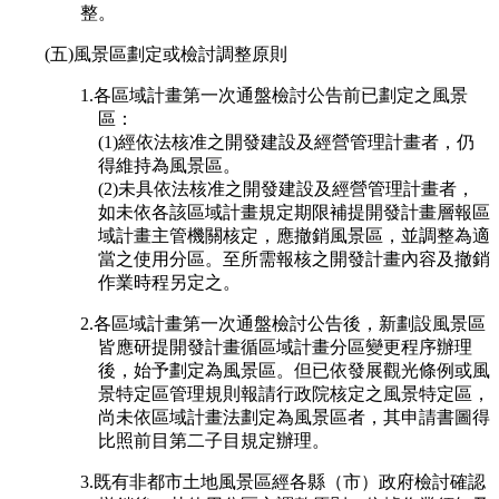
整。
(五)風景區劃定或檢討調整原則
1.各區域計畫第一次通盤檢討公告前已劃定之風景
區：
(1)經依法核准之開發建設及經營管理計畫者，仍
得維持為風景區。
(2)未具依法核准之開發建設及經營管理計畫者，
如未依各該區域計畫規定期限補提開發計畫層報區
域計畫主管機關核定，應撤銷風景區，並調整為適
當之使用分區。至所需報核之開發計畫內容及撤銷
作業時程另定之。
2.各區域計畫第一次通盤檢討公告後，新劃設風景區
皆應研提開發計畫循區域計畫分區變更程序辦理
後，始予劃定為風景區。但已依發展觀光條例或風
景特定區管理規則報請行政院核定之風景特定區，
尚未依區域計畫法劃定為風景區者，其申請書圖得
比照前目第二子目規定辦理。
3.既有非都市土地風景區經各縣（市）政府檢討確認