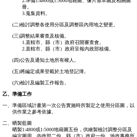
2.準備1:4800或1:5000地籍圖、像片基本圖及相關圖
冊。
3.蒐集資料。
(二)檢討調整各使用分區及調整區內用地之變更。
(三)調整結果審查及核備。
1.直轄市、縣（市）政府召開審查會。
2.直轄市、縣（市）政府呈報內政部核備。
(四)公告及通知土地所有權人。
(五)將編定成果登載於土地登記簿。
(六)檢討及編製工作報告。
乙、準備工作
一、準備區域計畫第一次公告實施時所製定之使用分區圖，以
供作業之參考依據。
二、晒製藍圖
晒製1:4800或1:5000地籍圖五份，供繪製檢討調整分區及
編定圖用，內政部二份，縣（市）政府一份，地政事務所