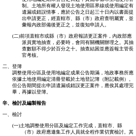
制。土地所有權人發現土地使用區界線或使用編定有
遺漏或錯誤情事，應於公告之日起三十日內以書面提
出申請更正，經直轄市、縣（市）政府查明屬實，並
彙報內政部備後更正之，並復知申請人。
(二)前項直轄市或縣（市）政府報請更正案件，內政部應
派員實地抽查，必要時，會同有關機關辦理之。其抽
查數額不得少於百分之十。抽查結困並應簽報主管長
官考核。
二、登簿
調整使用分區及使用地編定成果公告期滿，地政事務所應
依據土地使用編定清冊登載於土地登記簿（附記載例）。
但公告期間提出申請遺漏或錯誤更正案件，應俟其處理完
畢，再據以登簿。
辛、檢討及編製報告
一、檢討
(一)土地調整使用分區及編定工作完成，直轄市、縣
（市）政府應邀集工作人員就全程作業切實檢討。其