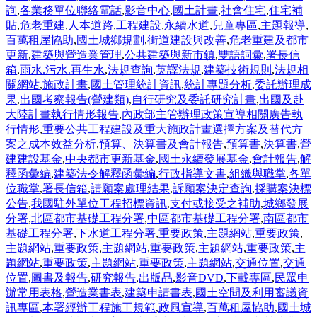
詢
,
各業務單位聯絡電話
,
影音中心
,
國土計畫
,
社會住宅
,
住宅補
貼
,
危老重建
,
人本道路
,
工程建設
,
永續水道
,
兒童專區
,
主題報導
,
百萬租屋協助
,
國土城鄉規劃
,
街道建設與改善
,
危老重建及都市
更新
,
建築與營造業管理
,
公共建築與新市鎮
,
雙語詞彙
,
署長信
箱
,
雨水.污水.再生水
,
法規查詢
,
英譯法規
,
建築技術規則
,
法規相
關網站
,
施政計畫
,
國土管理統計資訊
,
統計專題分析
,
委託辦理成
果
,
出國考察報告(營建類)
,
自行研究及委託研究計畫
,
出國及赴
大陸計畫執行情形報告
,
內政部主管辦理政策宣導相關廣告執
行情形
,
重要公共工程建設及重大施政計畫選擇方案及替代方
案之成本效益分析
,
預算、決算書及會計報告
,
預算書
,
決算書
,
營
建建設基金
,
中央都市更新基金
,
國土永續發展基金
,
會計報告
,
解
釋函彙編
,
建築法令解釋函彙編
,
行政指導文書
,
組織與職掌
,
各單
位職掌
,
署長信箱
,
請願案處理結果
,
訴願案決定查詢
,
採購案決標
公告
,
我國駐外單位工程招標資訊
,
支付或接受之補助
,
城鄉發展
分署
,
北區都市基礎工程分署
,
中區都市基礎工程分署
,
南區都市
基礎工程分署
,
下水道工程分署
,
重要政策
,
主題網站
,
重要政策
,
主題網站
,
重要政策
,
主題網站
,
重要政策
,
主題網站
,
重要政策
,
主
題網站
,
重要政策
,
主題網站
,
重要政策
,
主題網站
,
交通位置
,
交通
位置
,
圖書及報告
,
研究報告
,
出版品
,
影音DVD
,
下載專區
,
民眾申
辦常用表格
,
營造業書表
,
建築申請書表
,
國土空間及利用審議資
訊專區
,
本署經辦工程施工規範
,
政風宣導
,
百萬租屋協助
,
國土城