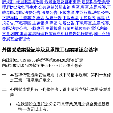
鄉規劃
,
街道建設與改善
,
危老重建及都市更新
,
建築與營造業管
理
,
雨水.污水.再生水
,
公共建築與新市鎮
,
專區
,
專區
,
主題報導
,
下
載專區
,
專區
,
法規公告
,
法規公告
,
下載專區
,
主題報導
,
法規公告
,
下載專區
,
主題報導
,
專區
,
法規公告
,
下載專區
,
主題報導
,
專區
,
法
規公告
,
下載專區
,
主題報導
,
專區
,
法規公告
,
下載專區
,
主題報導
,
專區
,
法規公告
,
下載專區
,
主題報導
,
各業務單位聯絡電話
,
內嵌
文章
,
相關連結
,
本署辦理政策宣導相關廣告執行情形
,
國土永續
發展基金管理會
外國營造業登記等級及承攬工程業績認定基準
內政部85.7.19台(85)內營字第8584202號令訂定
內政部91.1.9台內營字第09100087520號令修正
一、本基準依營造業管理規則（以下簡稱本規則）第四十五條
之三第一項規定訂定之。
二、外國營造業具有下列條件者，得申請設立登記為甲等營造
業：
(一)在我國設立登記之分公司其營業所用之資金應達新臺
幣一億元以上者。