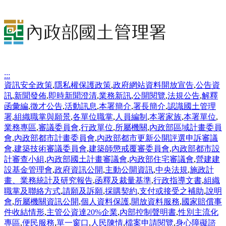
:::
資訊安全政策
,
隱私權保護政策
,
政府網站資料開放宣告
,
公告資
訊
,
新聞發佈
,
即時新聞澄清
,
業務新訊
,
公開閱覽
,
法規公告
,
解釋
函彙編
,
徵才公告
,
活動訊息
,
本署簡介
,
署長簡介
,
認識國土管理
署
,
組織職掌與願景
,
各單位職掌
,
人員編制
,
本署家族
,
本署單位
,
業務專區
,
審議委員會
,
行政單位
,
所屬機關
,
內政部區域計畫委員
會
,
內政部都市計畫委員會
,
內政部都市更新公開評選申訴審議
會
,
建築技術審議委員會
,
建築師懲戒覆審委員會
,
內政部都市設
計審查小組
,
內政部國土計畫審議會
,
內政部住宅審議會
,
營建建
設基金管理會
,
政府資訊公開
,
主動公開資訊
,
中央法規
,
施政計
畫、業務統計及研究報告
,
函釋及裁量基準
,
行政指導文書
,
組織
職掌及聯絡方式
,
請願及訴願
,
採購契約
,
支付或接受之補助
,
說明
會
,
所屬機關資訊公開
,
個人資料保護
,
開放資料服務
,
國家賠償事
件收結情形
,
主管公資達20%企業
,
內部控制聲明書
,
性別主流化
專區
,
便民服務
,
單一窗口
,
人民陳情
,
檔案申請閱覽
,
身心障礙諮