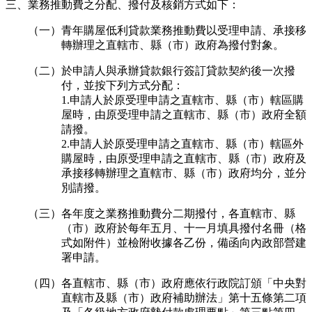
三、業務推動費之分配、撥付及核銷方式如下：
（一）青年購屋低利貸款業務推動費以受理申請、承接移
轉辦理之直轄市、縣（市）政府為撥付對象。
（二）於申請人與承辦貸款銀行簽訂貸款契約後一次撥
付，並按下列方式分配：
1.申請人於原受理申請之直轄市、縣（市）轄區購
屋時，由原受理申請之直轄市、縣（市）政府全額
請撥。
2.申請人於原受理申請之直轄市、縣（市）轄區外
購屋時，由原受理申請之直轄市、縣（市）政府及
承接移轉辦理之直轄市、縣（市）政府均分，並分
別請撥。
（三）各年度之業務推動費分二期撥付，各直轄市、縣
（市）政府於每年五月、十一月填具撥付名冊（格
式如附件）並檢附收據各乙份，備函向內政部營建
署申請。
（四）各直轄市、縣（市）政府應依行政院訂頒「中央對
直轄市及縣（市）政府補助辦法」第十五條第二項