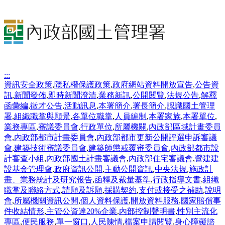
:::
資訊安全政策
,
隱私權保護政策
,
政府網站資料開放宣告
,
公告資
訊
,
新聞發佈
,
即時新聞澄清
,
業務新訊
,
公開閱覽
,
法規公告
,
解釋
函彙編
,
徵才公告
,
活動訊息
,
本署簡介
,
署長簡介
,
認識國土管理
署
,
組織職掌與願景
,
各單位職掌
,
人員編制
,
本署家族
,
本署單位
,
業務專區
,
審議委員會
,
行政單位
,
所屬機關
,
內政部區域計畫委員
會
,
內政部都市計畫委員會
,
內政部都市更新公開評選申訴審議
會
,
建築技術審議委員會
,
建築師懲戒覆審委員會
,
內政部都市設
計審查小組
,
內政部國土計畫審議會
,
內政部住宅審議會
,
營建建
設基金管理會
,
政府資訊公開
,
主動公開資訊
,
中央法規
,
施政計
畫、業務統計及研究報告
,
函釋及裁量基準
,
行政指導文書
,
組織
職掌及聯絡方式
,
請願及訴願
,
採購契約
,
支付或接受之補助
,
說明
會
,
所屬機關資訊公開
,
個人資料保護
,
開放資料服務
,
國家賠償事
件收結情形
,
主管公資達20%企業
,
內部控制聲明書
,
性別主流化
專區
,
便民服務
,
單一窗口
,
人民陳情
,
檔案申請閱覽
,
身心障礙諮