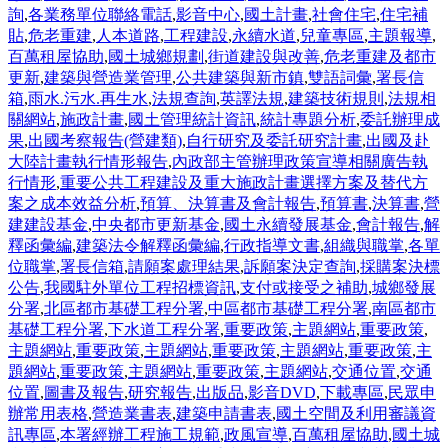
詢
,
各業務單位聯絡電話
,
影音中心
,
國土計畫
,
社會住宅
,
住宅補
貼
,
危老重建
,
人本道路
,
工程建設
,
永續水道
,
兒童專區
,
主題報導
,
百萬租屋協助
,
國土城鄉規劃
,
街道建設與改善
,
危老重建及都市
更新
,
建築與營造業管理
,
公共建築與新市鎮
,
雙語詞彙
,
署長信
箱
,
雨水.污水.再生水
,
法規查詢
,
英譯法規
,
建築技術規則
,
法規相
關網站
,
施政計畫
,
國土管理統計資訊
,
統計專題分析
,
委託辦理成
果
,
出國考察報告(營建類)
,
自行研究及委託研究計畫
,
出國及赴
大陸計畫執行情形報告
,
內政部主管辦理政策宣導相關廣告執
行情形
,
重要公共工程建設及重大施政計畫選擇方案及替代方
案之成本效益分析
,
預算、決算書及會計報告
,
預算書
,
決算書
,
營
建建設基金
,
中央都市更新基金
,
國土永續發展基金
,
會計報告
,
解
釋函彙編
,
建築法令解釋函彙編
,
行政指導文書
,
組織與職掌
,
各單
位職掌
,
署長信箱
,
請願案處理結果
,
訴願案決定查詢
,
採購案決標
公告
,
我國駐外單位工程招標資訊
,
支付或接受之補助
,
城鄉發展
分署
,
北區都市基礎工程分署
,
中區都市基礎工程分署
,
南區都市
基礎工程分署
,
下水道工程分署
,
重要政策
,
主題網站
,
重要政策
,
主題網站
,
重要政策
,
主題網站
,
重要政策
,
主題網站
,
重要政策
,
主
題網站
,
重要政策
,
主題網站
,
重要政策
,
主題網站
,
交通位置
,
交通
位置
,
圖書及報告
,
研究報告
,
出版品
,
影音DVD
,
下載專區
,
民眾申
辦常用表格
,
營造業書表
,
建築申請書表
,
國土空間及利用審議資
訊專區
,
本署經辦工程施工規範
,
政風宣導
,
百萬租屋協助
,
國土城