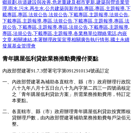
鄉規劃
,
街道建設與改善
,
危老重建及都市更新
,
建築與營造業管
理
,
雨水.污水.再生水
,
公共建築與新市鎮
,
專區
,
專區
,
主題報導
,
下
載專區
,
專區
,
法規公告
,
法規公告
,
下載專區
,
主題報導
,
法規公告
,
下載專區
,
主題報導
,
專區
,
法規公告
,
下載專區
,
主題報導
,
專區
,
法
規公告
,
下載專區
,
主題報導
,
專區
,
法規公告
,
下載專區
,
主題報導
,
專區
,
法規公告
,
下載專區
,
主題報導
,
各業務單位聯絡電話
,
內嵌
文章
,
相關連結
,
本署辦理政策宣導相關廣告執行情形
,
國土永續
發展基金管理會
青年購屋低利貸款業務推動費撥付要點
內政部營建署91.7.3營署宅字第0912910134號函訂定
一、內政部營建署為補助各直轄市、縣（市）政府辦理行政院
八十九年八月十五日台八十九內字第二四三一四號函核定
之「青年購屋低利貸款方案」所需業務推動費用，特訂定
本要點。
二、各直轄市、縣（市）政府辦理青年購屋低利貸款按實際核
貸辦理戶數，由內政部營建署補助業務推動費每戶柒佰元
整。