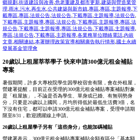
鄉規劃
,
街道建設與改善
,
危老重建及都市更新
,
建築與營造業管
理
,
雨水.污水.再生水
,
公共建築與新市鎮
,
專區
,
專區
,
主題報導
,
下
載專區
,
專區
,
法規公告
,
法規公告
,
下載專區
,
主題報導
,
法規公告
,
下載專區
,
主題報導
,
專區
,
法規公告
,
下載專區
,
主題報導
,
專區
,
法
規公告
,
下載專區
,
主題報導
,
專區
,
法規公告
,
下載專區
,
主題報導
,
專區
,
法規公告
,
下載專區
,
主題報導
,
各業務單位聯絡電話
,
內嵌
文章
,
相關連結
,
本署辦理政策宣導相關廣告執行情形
,
國土永續
發展基金管理會
20歲以上租屋莘莘學子 快來申請300億元租金補貼
專案
暑假期間，許多大專校院學生因學校宿舍有限，會在外租屋，
營建署提醒，目前正在受理的
300
億元租金補貼專案補貼對象
是「租屋族」，不論是否為學生、單身或已婚、有無弱勢身
分，只要是
20
歲以上國民，月均所得低於最低生活費
3
倍，名
下沒有住宅，都可以申請
300
億元租金補貼專案，受理申請期
限至
8/31
，歡迎踴躍線上申請。
20
歲以上租屋學子另有「這些身分」也能加碼補貼
營建署表示，
300
億元租金補貼專案補貼金額有區分「基本額