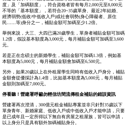
度」及「加碼額度」，符合資格者皆有每月
2,000
元至
8,000
元
不等的「基本額度」，若符合
20~35
歲單身、最近
2
年結婚、
經濟弱勢
(
低收
/
中低收入戶
)
或社會弱勢
(
身心障礙者、原住
民……等
)
身分之一，補貼金額可加碼至少
1.2
倍。
舉例來說，大三、大四已滿
20
歲學生，單身者補貼金額可加碼
1.2
倍，假設基本額度為
3,000
元，每月補貼金額可加碼至
3,600
元。
若是正在念碩士的新婚學生，補貼金額可加碼
1.3
倍，例如基
本額度為
5,000
元，每月補貼金額會加碼至
6,500
元。
另外，如果
20
歲以上在外租屋學生同時有低收入戶身分，補貼
金額會從優採計為
1.4
倍，比如基本額度為
5,000
元，每月補貼
金額則加碼至
7,000
元。
停看聽！營建署呼籲勿輕信坊間流傳租金補貼的錯誤資訊
營建署再次澄清，
300
億元租金補貼專案並非只針對
35
歲以下
單身青年、新婚家庭、低收入戶或中低收入戶才能申請，只要
是已成年且一定所得以下無自有房屋之租屋族，皆可以申請，
以上身分只是具有額外加碼補貼身分。