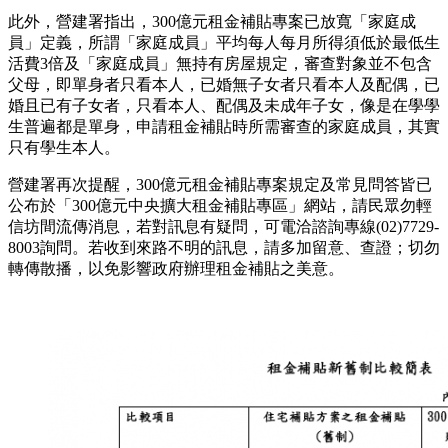
此外，營建署指出，
300
億元租金補貼專案已放寬「家庭成
員」定義，所謂「家庭成員」平均每人每月所得須低於最低生
活費
3
倍及「家庭成員」無持有房屋規定，審查對象並不包含
父母，即單身者只看本人，已婚無子女者只看本人及配偶，已
婚且已有子女者，只看本人、配偶及未成年子女，像是在學學
生普遍都是單身，申請租金補貼時所需審查的家庭成員，其實
只有學生本人。
營建署再次提醒，
300
億元租金補貼專案規定及常見問答皆已
公布於「
300
億元中央擴大租金補貼專區」網站，請民眾勿輕
信坊間流傳消息，若對訊息有疑問，可電洽諮詢專線
(02)7729-
8003
詢問。若收到來路不明的訊息，請多加留意、查證；切勿
轉傳散播，以免影響政府辦理租金補貼之美意。