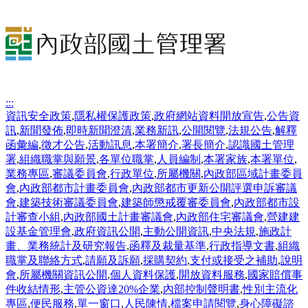
:::
資訊安全政策
,
隱私權保護政策
,
政府網站資料開放宣告
,
公告資
訊
,
新聞發佈
,
即時新聞澄清
,
業務新訊
,
公開閱覽
,
法規公告
,
解釋
函彙編
,
徵才公告
,
活動訊息
,
本署簡介
,
署長簡介
,
認識國土管理
署
,
組織職掌與願景
,
各單位職掌
,
人員編制
,
本署家族
,
本署單位
,
業務專區
,
審議委員會
,
行政單位
,
所屬機關
,
內政部區域計畫委員
會
,
內政部都市計畫委員會
,
內政部都市更新公開評選申訴審議
會
,
建築技術審議委員會
,
建築師懲戒覆審委員會
,
內政部都市設
計審查小組
,
內政部國土計畫審議會
,
內政部住宅審議會
,
營建建
設基金管理會
,
政府資訊公開
,
主動公開資訊
,
中央法規
,
施政計
畫、業務統計及研究報告
,
函釋及裁量基準
,
行政指導文書
,
組織
職掌及聯絡方式
,
請願及訴願
,
採購契約
,
支付或接受之補助
,
說明
會
,
所屬機關資訊公開
,
個人資料保護
,
開放資料服務
,
國家賠償事
件收結情形
,
主管公資達20%企業
,
內部控制聲明書
,
性別主流化
專區
,
便民服務
,
單一窗口
,
人民陳情
,
檔案申請閱覽
,
身心障礙諮