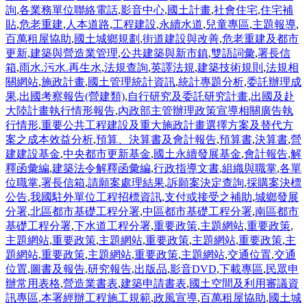
詢
,
各業務單位聯絡電話
,
影音中心
,
國土計畫
,
社會住宅
,
住宅補
貼
,
危老重建
,
人本道路
,
工程建設
,
永續水道
,
兒童專區
,
主題報導
,
百萬租屋協助
,
國土城鄉規劃
,
街道建設與改善
,
危老重建及都市
更新
,
建築與營造業管理
,
公共建築與新市鎮
,
雙語詞彙
,
署長信
箱
,
雨水.污水.再生水
,
法規查詢
,
英譯法規
,
建築技術規則
,
法規相
關網站
,
施政計畫
,
國土管理統計資訊
,
統計專題分析
,
委託辦理成
果
,
出國考察報告(營建類)
,
自行研究及委託研究計畫
,
出國及赴
大陸計畫執行情形報告
,
內政部主管辦理政策宣導相關廣告執
行情形
,
重要公共工程建設及重大施政計畫選擇方案及替代方
案之成本效益分析
,
預算、決算書及會計報告
,
預算書
,
決算書
,
營
建建設基金
,
中央都市更新基金
,
國土永續發展基金
,
會計報告
,
解
釋函彙編
,
建築法令解釋函彙編
,
行政指導文書
,
組織與職掌
,
各單
位職掌
,
署長信箱
,
請願案處理結果
,
訴願案決定查詢
,
採購案決標
公告
,
我國駐外單位工程招標資訊
,
支付或接受之補助
,
城鄉發展
分署
,
北區都市基礎工程分署
,
中區都市基礎工程分署
,
南區都市
基礎工程分署
,
下水道工程分署
,
重要政策
,
主題網站
,
重要政策
,
主題網站
,
重要政策
,
主題網站
,
重要政策
,
主題網站
,
重要政策
,
主
題網站
,
重要政策
,
主題網站
,
重要政策
,
主題網站
,
交通位置
,
交通
位置
,
圖書及報告
,
研究報告
,
出版品
,
影音DVD
,
下載專區
,
民眾申
辦常用表格
,
營造業書表
,
建築申請書表
,
國土空間及利用審議資
訊專區
,
本署經辦工程施工規範
,
政風宣導
,
百萬租屋協助
,
國土城