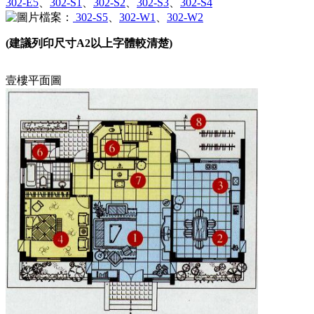
302-E5
、
302-S1
、
302-S2
、
302-S3
、
302-S4
302-S5
、
302-W1
、
302-W2
(建議列印尺寸A2以上字體較清楚)
壹樓平面圖