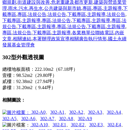
鄉規劃
,
街道建設與改善
,
危老重建及都市更新
,
建築與營造業管
理
,
雨水.污水.再生水
,
公共建築與新市鎮
,
專區
,
專區
,
主題報導
,
下
載專區
,
專區
,
法規公告
,
法規公告
,
下載專區
,
主題報導
,
法規公告
,
下載專區
,
主題報導
,
專區
,
法規公告
,
下載專區
,
主題報導
,
專區
,
法
規公告
,
下載專區
,
主題報導
,
專區
,
法規公告
,
下載專區
,
主題報導
,
專區
,
法規公告
,
下載專區
,
主題報導
,
各業務單位聯絡電話
,
內嵌
文章
,
相關連結
,
本署辦理政策宣導相關廣告執行情形
,
國土永續
發展基金管理會
302型外觀透視圖
總樓地板面積：222.10m2（67.18坪）
壹樓：98.52m2（29.80坪）
貳樓：92.38m2（27.94坪）
參樓：31.20m2（ 9.44坪）
相關圖說：
302-A0
、
302-A1
、
302-A2
、
302-A3
、
302-A4
、
302-A5
、
302-A6
、
302-A7
、
302-A8
、
302-A9
302-A10
、
302-E1
、
302-E2
、
302-E3
、
302-E4
、