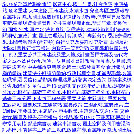
詢
,
各業務單位聯絡電話
,
影音中心
,
國土計畫
,
社會住宅
,
住宅補
貼
,
危老重建
,
人本道路
,
工程建設
,
永續水道
,
兒童專區
,
主題報導
,
百萬租屋協助
,
國土城鄉規劃
,
街道建設與改善
,
危老重建及都市
更新
,
建築與營造業管理
,
公共建築與新市鎮
,
雙語詞彙
,
署長信
箱
,
雨水.污水.再生水
,
法規查詢
,
英譯法規
,
建築技術規則
,
法規相
關網站
,
施政計畫
,
國土管理統計資訊
,
統計專題分析
,
委託辦理成
果
,
出國考察報告(營建類)
,
自行研究及委託研究計畫
,
出國及赴
大陸計畫執行情形報告
,
內政部主管辦理政策宣導相關廣告執
行情形
,
重要公共工程建設及重大施政計畫選擇方案及替代方
案之成本效益分析
,
預算、決算書及會計報告
,
預算書
,
決算書
,
營
建建設基金
,
中央都市更新基金
,
國土永續發展基金
,
會計報告
,
解
釋函彙編
,
建築法令解釋函彙編
,
行政指導文書
,
組織與職掌
,
各單
位職掌
,
署長信箱
,
請願案處理結果
,
訴願案決定查詢
,
採購案決標
公告
,
我國駐外單位工程招標資訊
,
支付或接受之補助
,
城鄉發展
分署
,
北區都市基礎工程分署
,
中區都市基礎工程分署
,
南區都市
基礎工程分署
,
下水道工程分署
,
重要政策
,
主題網站
,
重要政策
,
主題網站
,
重要政策
,
主題網站
,
重要政策
,
主題網站
,
重要政策
,
主
題網站
,
重要政策
,
主題網站
,
重要政策
,
主題網站
,
交通位置
,
交通
位置
,
圖書及報告
,
研究報告
,
出版品
,
影音DVD
,
下載專區
,
民眾申
辦常用表格
,
營造業書表
,
建築申請書表
,
國土空間及利用審議資
訊專區
,
本署經辦工程施工規範
,
政風宣導
,
百萬租屋協助
,
國土城