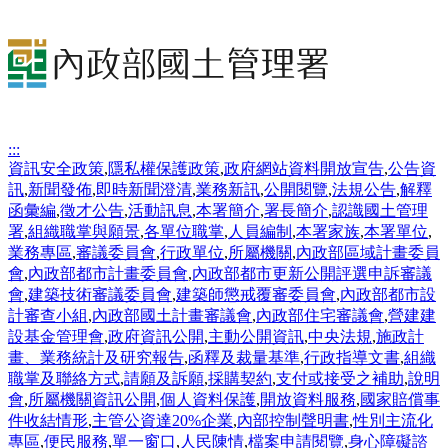
:::
資訊安全政策
,
隱私權保護政策
,
政府網站資料開放宣告
,
公告資
訊
,
新聞發佈
,
即時新聞澄清
,
業務新訊
,
公開閱覽
,
法規公告
,
解釋
函彙編
,
徵才公告
,
活動訊息
,
本署簡介
,
署長簡介
,
認識國土管理
署
,
組織職掌與願景
,
各單位職掌
,
人員編制
,
本署家族
,
本署單位
,
業務專區
,
審議委員會
,
行政單位
,
所屬機關
,
內政部區域計畫委員
會
,
內政部都市計畫委員會
,
內政部都市更新公開評選申訴審議
會
,
建築技術審議委員會
,
建築師懲戒覆審委員會
,
內政部都市設
計審查小組
,
內政部國土計畫審議會
,
內政部住宅審議會
,
營建建
設基金管理會
,
政府資訊公開
,
主動公開資訊
,
中央法規
,
施政計
畫、業務統計及研究報告
,
函釋及裁量基準
,
行政指導文書
,
組織
職掌及聯絡方式
,
請願及訴願
,
採購契約
,
支付或接受之補助
,
說明
會
,
所屬機關資訊公開
,
個人資料保護
,
開放資料服務
,
國家賠償事
件收結情形
,
主管公資達20%企業
,
內部控制聲明書
,
性別主流化
專區
,
便民服務
,
單一窗口
,
人民陳情
,
檔案申請閱覽
,
身心障礙諮