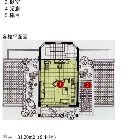
臥室
浴廁
陽台
參樓平面圖
室內：31.20m2（9.44坪）