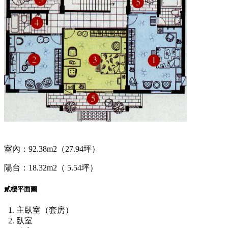
室內：92.38m2（27.94坪）
陽台：18.32m2（ 5.54坪）
貳樓平面圖
主臥室（套房）
臥室