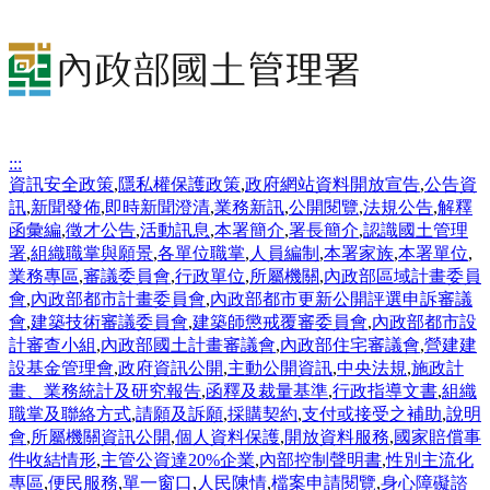
:::
資訊安全政策
,
隱私權保護政策
,
政府網站資料開放宣告
,
公告資
訊
,
新聞發佈
,
即時新聞澄清
,
業務新訊
,
公開閱覽
,
法規公告
,
解釋
函彙編
,
徵才公告
,
活動訊息
,
本署簡介
,
署長簡介
,
認識國土管理
署
,
組織職掌與願景
,
各單位職掌
,
人員編制
,
本署家族
,
本署單位
,
業務專區
,
審議委員會
,
行政單位
,
所屬機關
,
內政部區域計畫委員
會
,
內政部都市計畫委員會
,
內政部都市更新公開評選申訴審議
會
,
建築技術審議委員會
,
建築師懲戒覆審委員會
,
內政部都市設
計審查小組
,
內政部國土計畫審議會
,
內政部住宅審議會
,
營建建
設基金管理會
,
政府資訊公開
,
主動公開資訊
,
中央法規
,
施政計
畫、業務統計及研究報告
,
函釋及裁量基準
,
行政指導文書
,
組織
職掌及聯絡方式
,
請願及訴願
,
採購契約
,
支付或接受之補助
,
說明
會
,
所屬機關資訊公開
,
個人資料保護
,
開放資料服務
,
國家賠償事
件收結情形
,
主管公資達20%企業
,
內部控制聲明書
,
性別主流化
專區
,
便民服務
,
單一窗口
,
人民陳情
,
檔案申請閱覽
,
身心障礙諮