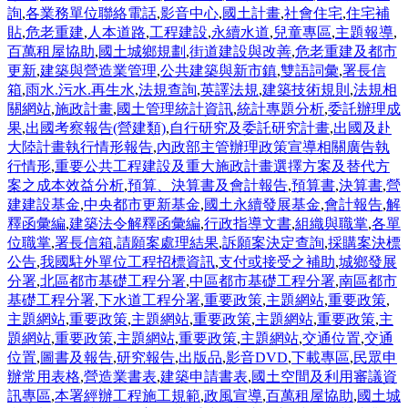
詢
,
各業務單位聯絡電話
,
影音中心
,
國土計畫
,
社會住宅
,
住宅補
貼
,
危老重建
,
人本道路
,
工程建設
,
永續水道
,
兒童專區
,
主題報導
,
百萬租屋協助
,
國土城鄉規劃
,
街道建設與改善
,
危老重建及都市
更新
,
建築與營造業管理
,
公共建築與新市鎮
,
雙語詞彙
,
署長信
箱
,
雨水.污水.再生水
,
法規查詢
,
英譯法規
,
建築技術規則
,
法規相
關網站
,
施政計畫
,
國土管理統計資訊
,
統計專題分析
,
委託辦理成
果
,
出國考察報告(營建類)
,
自行研究及委託研究計畫
,
出國及赴
大陸計畫執行情形報告
,
內政部主管辦理政策宣導相關廣告執
行情形
,
重要公共工程建設及重大施政計畫選擇方案及替代方
案之成本效益分析
,
預算、決算書及會計報告
,
預算書
,
決算書
,
營
建建設基金
,
中央都市更新基金
,
國土永續發展基金
,
會計報告
,
解
釋函彙編
,
建築法令解釋函彙編
,
行政指導文書
,
組織與職掌
,
各單
位職掌
,
署長信箱
,
請願案處理結果
,
訴願案決定查詢
,
採購案決標
公告
,
我國駐外單位工程招標資訊
,
支付或接受之補助
,
城鄉發展
分署
,
北區都市基礎工程分署
,
中區都市基礎工程分署
,
南區都市
基礎工程分署
,
下水道工程分署
,
重要政策
,
主題網站
,
重要政策
,
主題網站
,
重要政策
,
主題網站
,
重要政策
,
主題網站
,
重要政策
,
主
題網站
,
重要政策
,
主題網站
,
重要政策
,
主題網站
,
交通位置
,
交通
位置
,
圖書及報告
,
研究報告
,
出版品
,
影音DVD
,
下載專區
,
民眾申
辦常用表格
,
營造業書表
,
建築申請書表
,
國土空間及利用審議資
訊專區
,
本署經辦工程施工規範
,
政風宣導
,
百萬租屋協助
,
國土城