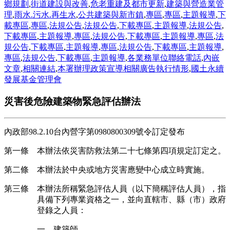
鄉規劃
,
街道建設與改善
,
危老重建及都市更新
,
建築與營造業管
理
,
雨水.污水.再生水
,
公共建築與新市鎮
,
專區
,
專區
,
主題報導
,
下
載專區
,
專區
,
法規公告
,
法規公告
,
下載專區
,
主題報導
,
法規公告
,
下載專區
,
主題報導
,
專區
,
法規公告
,
下載專區
,
主題報導
,
專區
,
法
規公告
,
下載專區
,
主題報導
,
專區
,
法規公告
,
下載專區
,
主題報導
,
專區
,
法規公告
,
下載專區
,
主題報導
,
各業務單位聯絡電話
,
內嵌
文章
,
相關連結
,
本署辦理政策宣導相關廣告執行情形
,
國土永續
發展基金管理會
災害後危險建築物緊急評估辦法
內政部98.2.10台內營字第0980800309號令訂定發布
第一條 本辦法依災害防救法第二十七條第四項規定訂定之。
第二條 本辦法於中央或地方災害應變中心成立時實施。
第三條 本辦法所稱緊急評估人員（以下簡稱評估人員），指
具備下列專業資格之一，並向直轄市、縣（市）政府
登錄之人員：
一、建築師。