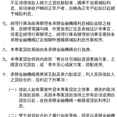
不足清償借款人積欠之貸款餘額者，國庫不追索補貼利
息。前項催收戶轉回正常戶者，自轉為正常戶起始日起續
予補貼利息。
七、經理行庫為統籌辦理各承辦金融機構利息補貼金額之核
算，並辦理電腦勾稽、作業規章訂定及表格設計等事宜，
得選定經理行庫辦理之。經理行庫為辦理前項事宜應與各
承辦金融機構訂定相關申撥國庫補貼利息作業程序。
八、本專案貸款風險由各承辦金融機構自行負擔。
九、本專案貸款得與內政部「整合住宅補貼資源實施方案」之
購置住宅貸款，或「青年安心成家方案」搭配使用。
十、承辦金融機構應將第五點及第六點規定，列入其與借款人
之貸款合約，並約定下列事項：
（一）借款人如有重複申貸本專案貸款之情事，應依約取消
其借款資格；其因本專案貸款借得之所有款項追溯自
貸款日起，改按承辦金融機構一般購屋貸款利率計
息。
（二）雙方就貸款合約之履行如有爭執，同意以承辦金融機