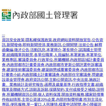
:::
資訊安全政策
,
隱私權保護政策
,
政府網站資料開放宣告
,
公告資
訊
,
新聞發佈
,
即時新聞澄清
,
業務新訊
,
公開閱覽
,
法規公告
,
解釋
函彙編
,
徵才公告
,
活動訊息
,
本署簡介
,
署長簡介
,
認識國土管理
署
,
組織職掌與願景
,
各單位職掌
,
人員編制
,
本署家族
,
本署單位
,
業務專區
,
審議委員會
,
行政單位
,
所屬機關
,
內政部區域計畫委員
會
,
內政部都市計畫委員會
,
內政部都市更新公開評選申訴審議
會
,
建築技術審議委員會
,
建築師懲戒覆審委員會
,
內政部都市設
計審查小組
,
內政部國土計畫審議會
,
內政部住宅審議會
,
營建建
設基金管理會
,
政府資訊公開
,
主動公開資訊
,
中央法規
,
施政計
畫、業務統計及研究報告
,
函釋及裁量基準
,
行政指導文書
,
組織
職掌及聯絡方式
,
請願及訴願
,
採購契約
,
支付或接受之補助
,
說明
會
,
所屬機關資訊公開
,
個人資料保護
,
開放資料服務
,
國家賠償事
件收結情形
,
主管公資達20%企業
,
內部控制聲明書
,
性別主流化
專區
,
便民服務
,
單一窗口
,
人民陳情
,
檔案申請閱覽
,
身心障礙諮