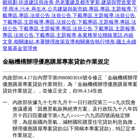
鄉規劃
,
街道建設與改善
,
危老重建及都市更新
,
建築與營造業管
理
,
雨水.污水.再生水
,
公共建築與新市鎮
,
專區
,
專區
,
主題報導
,
下
載專區
,
專區
,
法規公告
,
法規公告
,
下載專區
,
主題報導
,
法規公告
,
下載專區
,
主題報導
,
專區
,
法規公告
,
下載專區
,
主題報導
,
專區
,
法
規公告
,
下載專區
,
主題報導
,
專區
,
法規公告
,
下載專區
,
主題報導
,
專區
,
法規公告
,
下載專區
,
主題報導
,
各業務單位聯絡電話
,
內嵌
文章
,
相關連結
,
本署辦理政策宣導相關廣告執行情形
,
國土永續
發展基金管理會
金融機構辦理優惠購屋專案貸款作業規定
內政部98.4.17台內營字第0980803016號令修正「金融機構辦理
優惠購屋專案貸款作業簡則」為「金融機構辦理優惠購屋專案
貸款作業規定」，並修正全文，自98.4.14生效
一、內政部依據九十七年九月十一日行政院第三一○九次院會
會議通過「因應景氣振興經濟方案」及行政院九十八年四
月十四日院臺建字第○九八○○○一六九四四號函核定辦
理，為提振國內景氣，減輕國民購置住宅貸款利息負擔，
辦理優惠購屋專案貸款(以下簡稱本專案貸款)，特訂定本
作業規定。