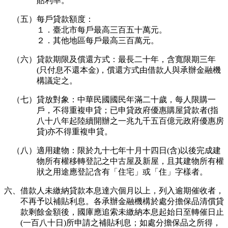
貼利率。
（五）每戶貸款額度：
１．臺北市每戶最高三百五十萬元。
２．其他地區每戶最高三百萬元。
（六）貸款期限及償還方式：最長二十年，含寬限期三年
(只付息不還本金)，償還方式由借款人與承辦金融機
構議定之。
（七）貸放對象：中華民國國民年滿二十歲，每人限購一
戶，不得重複申貸；已申貸政府優惠購屋貸款者(指
八十八年起陸續開辦之一兆九千五百億元政府優惠房
貸)亦不得重複申貸。
（八）適用建物：限於九十七年十月十四日(含)以後完成建
物所有權移轉登記之中古屋及新屋，且其建物所有權
狀之用途應登記含有「住宅」或「住」字樣者。
六、借款人未繳納貸款本息達六個月以上，列入逾期催收者，
不再予以補貼利息。各承辦金融機構於處分擔保品清償貸
款剩餘金額後，國庫應追索未繳納本息起始日至轉催日止
(一百八十日)所申請之補貼利息；如處分擔保品之所得，