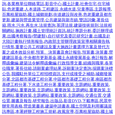
詢
,
各業務單位聯絡電話
,
影音中心
,
國土計畫
,
社會住宅
,
住宅補
貼
,
危老重建
,
人本道路
,
工程建設
,
永續水道
,
兒童專區
,
主題報導
,
百萬租屋協助
,
國土城鄉規劃
,
街道建設與改善
,
危老重建及都市
更新
,
建築與營造業管理
,
公共建築與新市鎮
,
雙語詞彙
,
署長信
箱
,
雨水.污水.再生水
,
法規查詢
,
英譯法規
,
建築技術規則
,
法規相
關網站
,
施政計畫
,
國土管理統計資訊
,
統計專題分析
,
委託辦理成
果
,
出國考察報告(營建類)
,
自行研究及委託研究計畫
,
出國及赴
大陸計畫執行情形報告
,
內政部主管辦理政策宣導相關廣告執
行情形
,
重要公共工程建設及重大施政計畫選擇方案及替代方
案之成本效益分析
,
預算、決算書及會計報告
,
預算書
,
決算書
,
營
建建設基金
,
中央都市更新基金
,
國土永續發展基金
,
會計報告
,
解
釋函彙編
,
建築法令解釋函彙編
,
行政指導文書
,
組織與職掌
,
各單
位職掌
,
署長信箱
,
請願案處理結果
,
訴願案決定查詢
,
採購案決標
公告
,
我國駐外單位工程招標資訊
,
支付或接受之補助
,
城鄉發展
分署
,
北區都市基礎工程分署
,
中區都市基礎工程分署
,
南區都市
基礎工程分署
,
下水道工程分署
,
重要政策
,
主題網站
,
重要政策
,
主題網站
,
重要政策
,
主題網站
,
重要政策
,
主題網站
,
重要政策
,
主
題網站
,
重要政策
,
主題網站
,
重要政策
,
主題網站
,
交通位置
,
交通
位置
,
圖書及報告
,
研究報告
,
出版品
,
影音DVD
,
下載專區
,
民眾申
辦常用表格
,
營造業書表
,
建築申請書表
,
國土空間及利用審議資
訊專區
,
本署經辦工程施工規範
,
政風宣導
,
百萬租屋協助
,
國土城