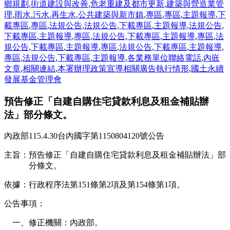
鄉規劃
,
街道建設與改善
,
危老重建及都市更新
,
建築與營造業管
理
,
雨水.污水.再生水
,
公共建築與新市鎮
,
專區
,
專區
,
主題報導
,
下
載專區
,
專區
,
法規公告
,
法規公告
,
下載專區
,
主題報導
,
法規公告
,
下載專區
,
主題報導
,
專區
,
法規公告
,
下載專區
,
主題報導
,
專區
,
法
規公告
,
下載專區
,
主題報導
,
專區
,
法規公告
,
下載專區
,
主題報導
,
專區
,
法規公告
,
下載專區
,
主題報導
,
各業務單位聯絡電話
,
內嵌
文章
,
相關連結
,
本署辦理政策宣導相關廣告執行情形
,
國土永續
發展基金管理會
預告修正「自建自購住宅貸款利息及租金補貼辦
法」部分條文。
內政部115.4.30台內國字第1150804120號公告
主旨：預告修正「自建自購住宅貸款利息及租金補貼辦法」部
分條文。
依據：行政程序法第151條第2項及第154條第1項。
公告事項：
一、修正機關：內政部。