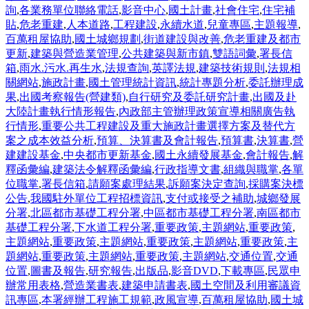
詢
,
各業務單位聯絡電話
,
影音中心
,
國土計畫
,
社會住宅
,
住宅補
貼
,
危老重建
,
人本道路
,
工程建設
,
永續水道
,
兒童專區
,
主題報導
,
百萬租屋協助
,
國土城鄉規劃
,
街道建設與改善
,
危老重建及都市
更新
,
建築與營造業管理
,
公共建築與新市鎮
,
雙語詞彙
,
署長信
箱
,
雨水.污水.再生水
,
法規查詢
,
英譯法規
,
建築技術規則
,
法規相
關網站
,
施政計畫
,
國土管理統計資訊
,
統計專題分析
,
委託辦理成
果
,
出國考察報告(營建類)
,
自行研究及委託研究計畫
,
出國及赴
大陸計畫執行情形報告
,
內政部主管辦理政策宣導相關廣告執
行情形
,
重要公共工程建設及重大施政計畫選擇方案及替代方
案之成本效益分析
,
預算、決算書及會計報告
,
預算書
,
決算書
,
營
建建設基金
,
中央都市更新基金
,
國土永續發展基金
,
會計報告
,
解
釋函彙編
,
建築法令解釋函彙編
,
行政指導文書
,
組織與職掌
,
各單
位職掌
,
署長信箱
,
請願案處理結果
,
訴願案決定查詢
,
採購案決標
公告
,
我國駐外單位工程招標資訊
,
支付或接受之補助
,
城鄉發展
分署
,
北區都市基礎工程分署
,
中區都市基礎工程分署
,
南區都市
基礎工程分署
,
下水道工程分署
,
重要政策
,
主題網站
,
重要政策
,
主題網站
,
重要政策
,
主題網站
,
重要政策
,
主題網站
,
重要政策
,
主
題網站
,
重要政策
,
主題網站
,
重要政策
,
主題網站
,
交通位置
,
交通
位置
,
圖書及報告
,
研究報告
,
出版品
,
影音DVD
,
下載專區
,
民眾申
辦常用表格
,
營造業書表
,
建築申請書表
,
國土空間及利用審議資
訊專區
,
本署經辦工程施工規範
,
政風宣導
,
百萬租屋協助
,
國土城