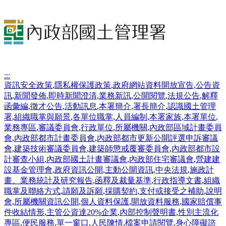
:::
資訊安全政策
,
隱私權保護政策
,
政府網站資料開放宣告
,
公告資
訊
,
新聞發佈
,
即時新聞澄清
,
業務新訊
,
公開閱覽
,
法規公告
,
解釋
函彙編
,
徵才公告
,
活動訊息
,
本署簡介
,
署長簡介
,
認識國土管理
署
,
組織職掌與願景
,
各單位職掌
,
人員編制
,
本署家族
,
本署單位
,
業務專區
,
審議委員會
,
行政單位
,
所屬機關
,
內政部區域計畫委員
會
,
內政部都市計畫委員會
,
內政部都市更新公開評選申訴審議
會
,
建築技術審議委員會
,
建築師懲戒覆審委員會
,
內政部都市設
計審查小組
,
內政部國土計畫審議會
,
內政部住宅審議會
,
營建建
設基金管理會
,
政府資訊公開
,
主動公開資訊
,
中央法規
,
施政計
畫、業務統計及研究報告
,
函釋及裁量基準
,
行政指導文書
,
組織
職掌及聯絡方式
,
請願及訴願
,
採購契約
,
支付或接受之補助
,
說明
會
,
所屬機關資訊公開
,
個人資料保護
,
開放資料服務
,
國家賠償事
件收結情形
,
主管公資達20%企業
,
內部控制聲明書
,
性別主流化
專區
,
便民服務
,
單一窗口
,
人民陳情
,
檔案申請閱覽
,
身心障礙諮