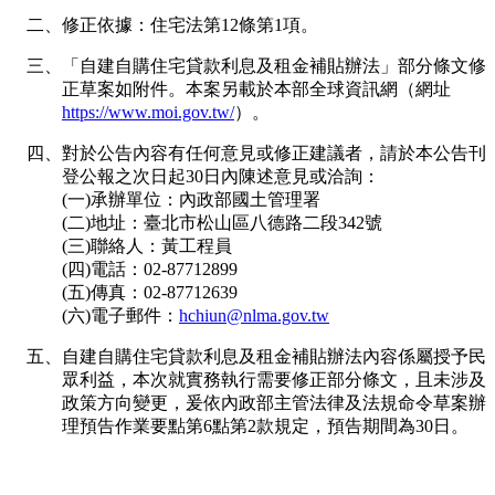
二、修正依據：住宅法第12條第1項。
三、
「自建自購住宅貸款利息及租金補貼辦法」部分條文修
正草案如附件。本案另載於本部全球資訊網（網址
https://www.moi.gov.tw/
）。
四、對於公告內容有任何意見或修正建議者，請於本公告刊
登公報之次日起30日內陳述意見或洽詢：
(一)承辦單位：內政部國土管理署
(二)地址：臺北市松山區八德路二段342號
(三)聯絡人：黃工程員
(四)電話：02-87712899
(五)傳真：02-87712639
(六)電子郵件：
hchiun@nlma.gov.tw
五、
自建自購住宅貸款利息及租金補貼辦法內容係屬授予民
眾利益，本次就實務執行需要修正部分條文，且未涉及
政策方向變更，爰依內政部主管法律及法規命令草案辦
理預告作業要點第6點第2款規定，預告期間為30日。