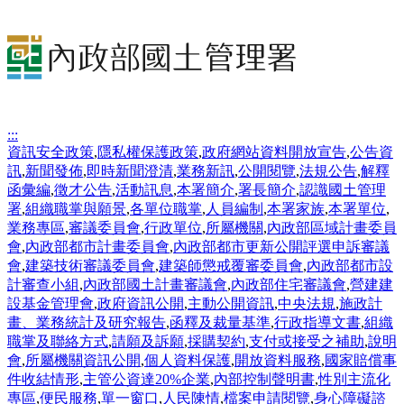
:::
資訊安全政策
,
隱私權保護政策
,
政府網站資料開放宣告
,
公告資
訊
,
新聞發佈
,
即時新聞澄清
,
業務新訊
,
公開閱覽
,
法規公告
,
解釋
函彙編
,
徵才公告
,
活動訊息
,
本署簡介
,
署長簡介
,
認識國土管理
署
,
組織職掌與願景
,
各單位職掌
,
人員編制
,
本署家族
,
本署單位
,
業務專區
,
審議委員會
,
行政單位
,
所屬機關
,
內政部區域計畫委員
會
,
內政部都市計畫委員會
,
內政部都市更新公開評選申訴審議
會
,
建築技術審議委員會
,
建築師懲戒覆審委員會
,
內政部都市設
計審查小組
,
內政部國土計畫審議會
,
內政部住宅審議會
,
營建建
設基金管理會
,
政府資訊公開
,
主動公開資訊
,
中央法規
,
施政計
畫、業務統計及研究報告
,
函釋及裁量基準
,
行政指導文書
,
組織
職掌及聯絡方式
,
請願及訴願
,
採購契約
,
支付或接受之補助
,
說明
會
,
所屬機關資訊公開
,
個人資料保護
,
開放資料服務
,
國家賠償事
件收結情形
,
主管公資達20%企業
,
內部控制聲明書
,
性別主流化
專區
,
便民服務
,
單一窗口
,
人民陳情
,
檔案申請閱覽
,
身心障礙諮