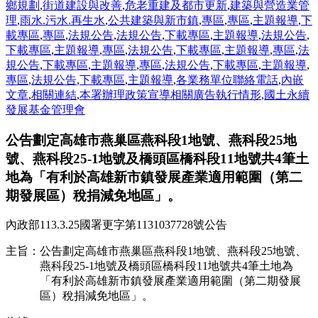
鄉規劃
,
街道建設與改善
,
危老重建及都市更新
,
建築與營造業管
理
,
雨水.污水.再生水
,
公共建築與新市鎮
,
專區
,
專區
,
主題報導
,
下
載專區
,
專區
,
法規公告
,
法規公告
,
下載專區
,
主題報導
,
法規公告
,
下載專區
,
主題報導
,
專區
,
法規公告
,
下載專區
,
主題報導
,
專區
,
法
規公告
,
下載專區
,
主題報導
,
專區
,
法規公告
,
下載專區
,
主題報導
,
專區
,
法規公告
,
下載專區
,
主題報導
,
各業務單位聯絡電話
,
內嵌
文章
,
相關連結
,
本署辦理政策宣導相關廣告執行情形
,
國土永續
發展基金管理會
公告劃定高雄市燕巢區燕科段1地號、燕科段25地
號、燕科段25-1地號及橋頭區橋科段11地號共4筆土
地為「有利於高雄新市鎮發展產業適用範圍（第二
期發展區）稅捐減免地區」。
內政部113.3.25國署更字第1131037728號公告
主旨：公告劃定高雄市燕巢區燕科段1地號、燕科段25地號、
燕科段25-1地號及橋頭區橋科段11地號共4筆土地為
「有利於高雄新市鎮發展產業適用範圍（第二期發展
區）稅捐減免地區」。