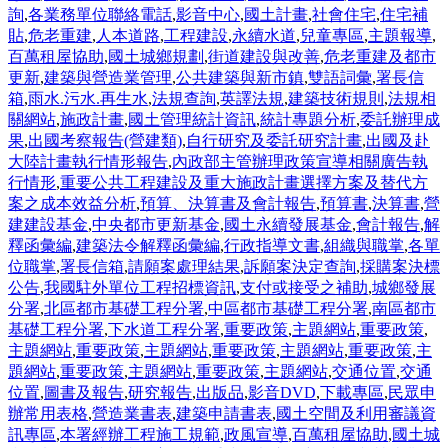
詢
,
各業務單位聯絡電話
,
影音中心
,
國土計畫
,
社會住宅
,
住宅補
貼
,
危老重建
,
人本道路
,
工程建設
,
永續水道
,
兒童專區
,
主題報導
,
百萬租屋協助
,
國土城鄉規劃
,
街道建設與改善
,
危老重建及都市
更新
,
建築與營造業管理
,
公共建築與新市鎮
,
雙語詞彙
,
署長信
箱
,
雨水.污水.再生水
,
法規查詢
,
英譯法規
,
建築技術規則
,
法規相
關網站
,
施政計畫
,
國土管理統計資訊
,
統計專題分析
,
委託辦理成
果
,
出國考察報告(營建類)
,
自行研究及委託研究計畫
,
出國及赴
大陸計畫執行情形報告
,
內政部主管辦理政策宣導相關廣告執
行情形
,
重要公共工程建設及重大施政計畫選擇方案及替代方
案之成本效益分析
,
預算、決算書及會計報告
,
預算書
,
決算書
,
營
建建設基金
,
中央都市更新基金
,
國土永續發展基金
,
會計報告
,
解
釋函彙編
,
建築法令解釋函彙編
,
行政指導文書
,
組織與職掌
,
各單
位職掌
,
署長信箱
,
請願案處理結果
,
訴願案決定查詢
,
採購案決標
公告
,
我國駐外單位工程招標資訊
,
支付或接受之補助
,
城鄉發展
分署
,
北區都市基礎工程分署
,
中區都市基礎工程分署
,
南區都市
基礎工程分署
,
下水道工程分署
,
重要政策
,
主題網站
,
重要政策
,
主題網站
,
重要政策
,
主題網站
,
重要政策
,
主題網站
,
重要政策
,
主
題網站
,
重要政策
,
主題網站
,
重要政策
,
主題網站
,
交通位置
,
交通
位置
,
圖書及報告
,
研究報告
,
出版品
,
影音DVD
,
下載專區
,
民眾申
辦常用表格
,
營造業書表
,
建築申請書表
,
國土空間及利用審議資
訊專區
,
本署經辦工程施工規範
,
政風宣導
,
百萬租屋協助
,
國土城