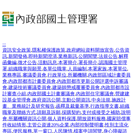
:::
資訊安全政策
,
隱私權保護政策
,
政府網站資料開放宣告
,
公告資
訊
,
新聞發佈
,
即時新聞澄清
,
業務新訊
,
公開閱覽
,
法規公告
,
解釋
函彙編
,
徵才公告
,
活動訊息
,
本署簡介
,
署長簡介
,
認識國土管理
署
,
組織職掌與願景
,
各單位職掌
,
人員編制
,
本署家族
,
本署單位
,
業務專區
,
審議委員會
,
行政單位
,
所屬機關
,
內政部區域計畫委員
會
,
內政部都市計畫委員會
,
內政部都市更新公開評選申訴審議
會
,
建築技術審議委員會
,
建築師懲戒覆審委員會
,
內政部都市設
計審查小組
,
內政部國土計畫審議會
,
內政部住宅審議會
,
營建建
設基金管理會
,
政府資訊公開
,
主動公開資訊
,
中央法規
,
施政計
畫、業務統計及研究報告
,
函釋及裁量基準
,
行政指導文書
,
組織
職掌及聯絡方式
,
請願及訴願
,
採購契約
,
支付或接受之補助
,
說明
會
,
所屬機關資訊公開
,
個人資料保護
,
開放資料服務
,
國家賠償事
件收結情形
,
主管公資達20%企業
,
內部控制聲明書
,
性別主流化
專區
,
便民服務
,
單一窗口
,
人民陳情
,
檔案申請閱覽
,
身心障礙諮