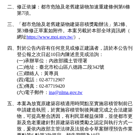
二、修正依據：都市危險及老舊建築物加速重建條例第6條
第7項。
三、「都市危險及老舊建築物建築容積獎勵辦法」第2條、
第3條修正草案如附件。本案另載於本部全球資訊網（
網址
https://www.moi.gov.tw/
）。
四、對於公告內容有任何意見或修正建議者，請於本公告刊
登公報之次日起10日內陳述意見或洽詢：
(一)承辦單位：內政部國土管理署
(二)地址：臺北市松山區八德路二段342號
(三)聯絡人：黃專員
(四)電話：02-87712907
(五)傳真：02-87719420
(六)電子郵件：
ina@nlma.gov.tw
五、本案為放寬原建築容積適用時間點至實施容積管制前已
申請建造執照，於實施容積管制後興建完成之合法建築
物，可提高整合誘因，有利民眾權益保障，並使都市更
新及危老重建針對原建築容積獎勵之認定與執行方式一
致，爰依內政部主管法律及法規命令草案辦理預告作業