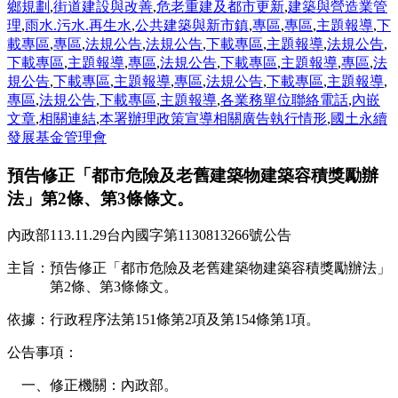
鄉規劃
,
街道建設與改善
,
危老重建及都市更新
,
建築與營造業管
理
,
雨水.污水.再生水
,
公共建築與新市鎮
,
專區
,
專區
,
主題報導
,
下
載專區
,
專區
,
法規公告
,
法規公告
,
下載專區
,
主題報導
,
法規公告
,
下載專區
,
主題報導
,
專區
,
法規公告
,
下載專區
,
主題報導
,
專區
,
法
規公告
,
下載專區
,
主題報導
,
專區
,
法規公告
,
下載專區
,
主題報導
,
專區
,
法規公告
,
下載專區
,
主題報導
,
各業務單位聯絡電話
,
內嵌
文章
,
相關連結
,
本署辦理政策宣導相關廣告執行情形
,
國土永續
發展基金管理會
預告修正「都市危險及老舊建築物建築容積獎勵辦
法」第2條、第3條條文。
內政部113.11.29台內國字第1130813266號公告
主旨：預告修正「都市危險及老舊建築物建築容積獎勵辦法」
第2條、第3條條文。
依據：行政程序法第151條第2項及第154條第1項。
公告事項：
一、修正機關：內政部。