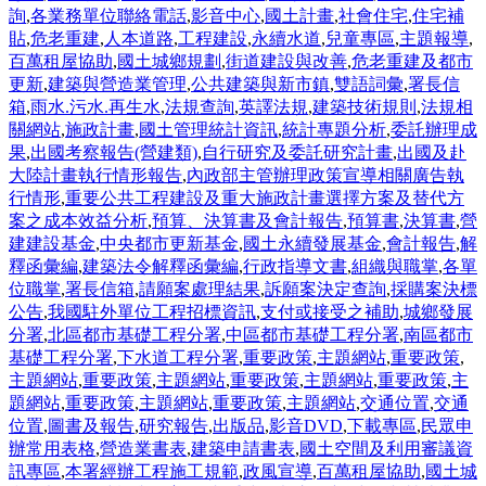
詢
,
各業務單位聯絡電話
,
影音中心
,
國土計畫
,
社會住宅
,
住宅補
貼
,
危老重建
,
人本道路
,
工程建設
,
永續水道
,
兒童專區
,
主題報導
,
百萬租屋協助
,
國土城鄉規劃
,
街道建設與改善
,
危老重建及都市
更新
,
建築與營造業管理
,
公共建築與新市鎮
,
雙語詞彙
,
署長信
箱
,
雨水.污水.再生水
,
法規查詢
,
英譯法規
,
建築技術規則
,
法規相
關網站
,
施政計畫
,
國土管理統計資訊
,
統計專題分析
,
委託辦理成
果
,
出國考察報告(營建類)
,
自行研究及委託研究計畫
,
出國及赴
大陸計畫執行情形報告
,
內政部主管辦理政策宣導相關廣告執
行情形
,
重要公共工程建設及重大施政計畫選擇方案及替代方
案之成本效益分析
,
預算、決算書及會計報告
,
預算書
,
決算書
,
營
建建設基金
,
中央都市更新基金
,
國土永續發展基金
,
會計報告
,
解
釋函彙編
,
建築法令解釋函彙編
,
行政指導文書
,
組織與職掌
,
各單
位職掌
,
署長信箱
,
請願案處理結果
,
訴願案決定查詢
,
採購案決標
公告
,
我國駐外單位工程招標資訊
,
支付或接受之補助
,
城鄉發展
分署
,
北區都市基礎工程分署
,
中區都市基礎工程分署
,
南區都市
基礎工程分署
,
下水道工程分署
,
重要政策
,
主題網站
,
重要政策
,
主題網站
,
重要政策
,
主題網站
,
重要政策
,
主題網站
,
重要政策
,
主
題網站
,
重要政策
,
主題網站
,
重要政策
,
主題網站
,
交通位置
,
交通
位置
,
圖書及報告
,
研究報告
,
出版品
,
影音DVD
,
下載專區
,
民眾申
辦常用表格
,
營造業書表
,
建築申請書表
,
國土空間及利用審議資
訊專區
,
本署經辦工程施工規範
,
政風宣導
,
百萬租屋協助
,
國土城