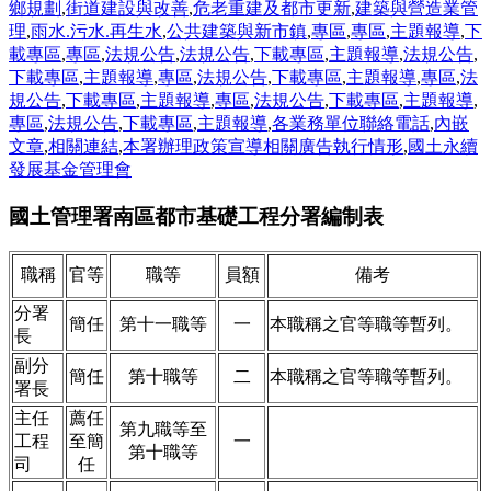
鄉規劃
,
街道建設與改善
,
危老重建及都市更新
,
建築與營造業管
理
,
雨水.污水.再生水
,
公共建築與新市鎮
,
專區
,
專區
,
主題報導
,
下
載專區
,
專區
,
法規公告
,
法規公告
,
下載專區
,
主題報導
,
法規公告
,
下載專區
,
主題報導
,
專區
,
法規公告
,
下載專區
,
主題報導
,
專區
,
法
規公告
,
下載專區
,
主題報導
,
專區
,
法規公告
,
下載專區
,
主題報導
,
專區
,
法規公告
,
下載專區
,
主題報導
,
各業務單位聯絡電話
,
內嵌
文章
,
相關連結
,
本署辦理政策宣導相關廣告執行情形
,
國土永續
發展基金管理會
國土管理署南區都市基礎工程分署編制表
職稱
官等
職等
員額
備考
分署
簡任
第十一職等
一
本職稱之官等職等暫列。
長
副分
簡任
第十職等
二
本職稱之官等職等暫列。
署長
主任
薦任
第九職等至
工程
至簡
一
第十職等
司
任