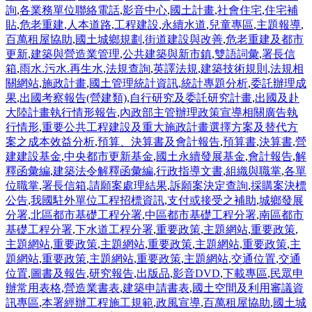
詢
,
各業務單位聯絡電話
,
影音中心
,
國土計畫
,
社會住宅
,
住宅補
貼
,
危老重建
,
人本道路
,
工程建設
,
永續水道
,
兒童專區
,
主題報導
,
百萬租屋協助
,
國土城鄉規劃
,
街道建設與改善
,
危老重建及都市
更新
,
建築與營造業管理
,
公共建築與新市鎮
,
雙語詞彙
,
署長信
箱
,
雨水.污水.再生水
,
法規查詢
,
英譯法規
,
建築技術規則
,
法規相
關網站
,
施政計畫
,
國土管理統計資訊
,
統計專題分析
,
委託辦理成
果
,
出國考察報告(營建類)
,
自行研究及委託研究計畫
,
出國及赴
大陸計畫執行情形報告
,
內政部主管辦理政策宣導相關廣告執
行情形
,
重要公共工程建設及重大施政計畫選擇方案及替代方
案之成本效益分析
,
預算、決算書及會計報告
,
預算書
,
決算書
,
營
建建設基金
,
中央都市更新基金
,
國土永續發展基金
,
會計報告
,
解
釋函彙編
,
建築法令解釋函彙編
,
行政指導文書
,
組織與職掌
,
各單
位職掌
,
署長信箱
,
請願案處理結果
,
訴願案決定查詢
,
採購案決標
公告
,
我國駐外單位工程招標資訊
,
支付或接受之補助
,
城鄉發展
分署
,
北區都市基礎工程分署
,
中區都市基礎工程分署
,
南區都市
基礎工程分署
,
下水道工程分署
,
重要政策
,
主題網站
,
重要政策
,
主題網站
,
重要政策
,
主題網站
,
重要政策
,
主題網站
,
重要政策
,
主
題網站
,
重要政策
,
主題網站
,
重要政策
,
主題網站
,
交通位置
,
交通
位置
,
圖書及報告
,
研究報告
,
出版品
,
影音DVD
,
下載專區
,
民眾申
辦常用表格
,
營造業書表
,
建築申請書表
,
國土空間及利用審議資
訊專區
,
本署經辦工程施工規範
,
政風宣導
,
百萬租屋協助
,
國土城