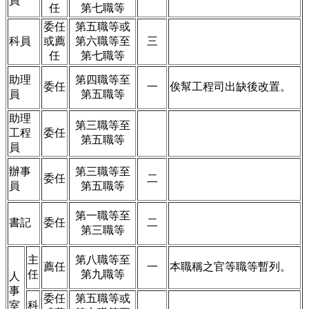
員
任
第七職等
委任
第五職等或
科員
或薦
第六職等至
三
任
第七職等
助理
第四職等至
委任
一
俟幫工程司出缺後改置。
員
第五職等
助理
第三職等至
工程
委任
第五職等
員
辦事
第三職等至
委任
二
員
第五職等
第一職等至
書記
委任
二
第三職等
主
第八職等至
薦任
一
本職稱之官等職等暫列。
任
第九職等
人
事
委任
第五職等或
室
科