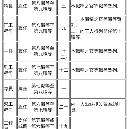
第八職等至
科長
薦任
三
本職稱之官等職等暫列。
第九職等
一、本職稱之官等職等暫
正工
第八職等至
列。
薦任
九
程司
第九職等
二、內三人得列簡任第十
職等。
一
第八職等至
主任
薦任
(十
本職稱之官等職等暫列。
第九職等
二)
副工
第七職等至
薦任
十二
本職稱之官等職等暫列。
程司
第八職等
第七職等至
專員
薦任
一
第八職等
幫工
第六職等至
內一人出缺後改置為助理
薦任
二十
程司
第七職等
員。
委任
第五職等或
工程
或薦
第六職等至
十九