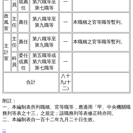
或薦
第六職等至
一
員
任
第七職等
政
主
第八職等至
風
薦任
一
本職稱之官等職等暫列。
任
第九職等
室
主
第八職等至
薦任
一
本職稱之官等職等暫列。
任
第九職等
主
計
委任
第五職等或
室
科
或薦
第六職等至
一
員
任
第七職等
八十
合計
九(十
二)
附註：
一、本編制表所列職稱、官等職等，應適用「甲、中央機關職
務列等表之十三」之規定；該職務列等表修正時亦同。
二、本編制表自一百十二年九月二十日生效。
:::