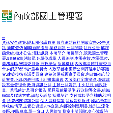
:::
資訊安全政策
,
隱私權保護政策
,
政府網站資料開放宣告
,
公告資
訊
,
新聞發佈
,
即時新聞澄清
,
業務新訊
,
公開閱覽
,
法規公告
,
解釋
函彙編
,
徵才公告
,
活動訊息
,
本署簡介
,
署長簡介
,
認識國土管理
署
,
組織職掌與願景
,
各單位職掌
,
人員編制
,
本署家族
,
本署單位
,
業務專區
,
審議委員會
,
行政單位
,
所屬機關
,
內政部區域計畫委員
會
,
內政部都市計畫委員會
,
內政部都市更新公開評選申訴審議
會
,
建築技術審議委員會
,
建築師懲戒覆審委員會
,
內政部都市設
計審查小組
,
內政部國土計畫審議會
,
內政部住宅審議會
,
營建建
設基金管理會
,
政府資訊公開
,
主動公開資訊
,
中央法規
,
施政計
畫、業務統計及研究報告
,
函釋及裁量基準
,
行政指導文書
,
組織
職掌及聯絡方式
,
請願及訴願
,
採購契約
,
支付或接受之補助
,
說明
會
,
所屬機關資訊公開
,
個人資料保護
,
開放資料服務
,
國家賠償事
件收結情形
,
主管公資達20%企業
,
內部控制聲明書
,
性別主流化
專區
,
便民服務
,
單一窗口
,
人民陳情
,
檔案申請閱覽
,
身心障礙諮