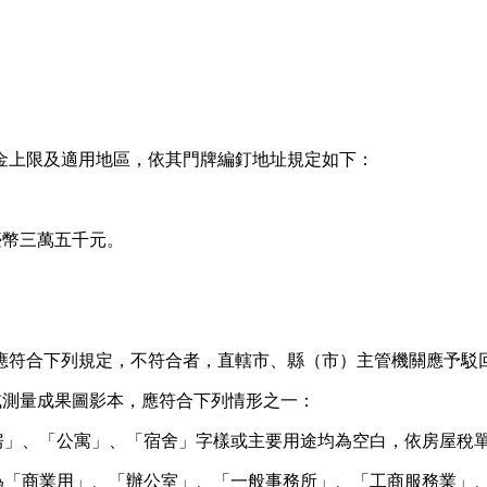
金上限及適用地區，依其門牌編釘地址規定如下：
臺幣三萬五千元。
應符合下列規定，不符合者，直轄市、縣（市）主管機關應予駁
或測量成果圖影本，應符合下列情形之一：
套房」、「公寓」、「宿舍」字樣或主要用途均為空白，依房屋稅
途為「商業用」、「辦公室」、「一般事務所」、「工商服務業」