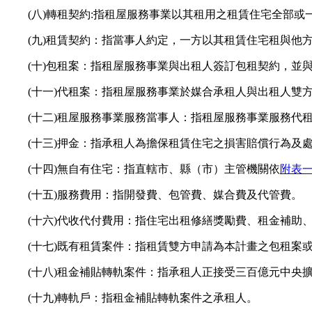
(八)轉租契約:指租屋服務事業以其租用之租賃住宅全部
(九)租賃契約：指當事人約定，一方以其租賃住宅租與他
(十)包租案：指租屋服務事業與出租人簽訂包租契約，並
(十一)代租案：指租屋服務事業於媒合承租人與出租人雙
(十二)租屋服務事業服務當事人：指租屋服務事業服務代
(十三)押金：指承租人為擔保租賃住宅之損害賠償行為及
(十四)無自有住宅：指直轄市、縣（市）主管機關依
附表
(十五)服務費用：指開發費、包管費、媒合費及代管費。
(十六)代收代付費用：指住宅出租修繕獎勵費、租金補助
(十七)既有租賃案件：指租賃雙方申請為本計畫之包租案
(十八)租金補貼轉軌案件：指承租人正接受三百億元中
(十九)轉軌戶：指租金補貼轉軌案件之承租人。