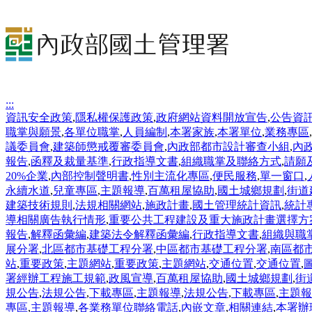
:::
資訊安全政策
,
隱私權保護政策
,
政府網站資料開放宣告
,
公告資
職掌與願景
,
各單位職掌
,
人員編制
,
本署家族
,
本署單位
,
業務專區
,
議委員會
,
建築師懲戒覆審委員會
,
內政部都市設計審查小組
,
內
報告
,
函釋及裁量基準
,
行政指導文書
,
組織職掌及聯絡方式
,
請願
20%企業
,
內部控制聲明書
,
性別主流化專區
,
便民服務
,
單一窗口
,
永續水道
,
兒童專區
,
主題報導
,
百萬租屋協助
,
國土城鄉規劃
,
街道
建築技術規則
,
法規相關網站
,
施政計畫
,
國土管理統計資訊
,
統計
導相關廣告執行情形
,
重要公共工程建設及重大施政計畫選擇方
報告
,
解釋函彙編
,
建築法令解釋函彙編
,
行政指導文書
,
組織與職
展分署
,
北區都市基礎工程分署
,
中區都市基礎工程分署
,
南區都
站
,
重要政策
,
主題網站
,
重要政策
,
主題網站
,
交通位置
,
交通位置
,
署經辦工程施工規範
,
政風宣導
,
百萬租屋協助
,
國土城鄉規劃
,
街
規公告
,
法規公告
,
下載專區
,
主題報導
,
法規公告
,
下載專區
,
主題報
專區
,
主題報導
,
各業務單位聯絡電話
,
內嵌文章
,
相關連結
,
本署辦