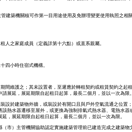
具主管建築機關核可作第一目用途使用及免辦理變更使用執照之相
承租人之家庭成員（定義詳第十六點）或直系親屬。
二十四小時住宿式機構。
租賃期間維護之；其未設置者，至遲應於轉租契約或租賃契約之起
申請展延，展延期限自起租日起算，最長二個月，並以一次為限
器應裝設於建築物外牆，或裝設於有開口且與戶外空氣流通之位置
將該熱水器遷移至屋外，或更換為強制排氣式熱水器、電熱水器
展延，展延期限自起租日起算，最長二個月，並以一次為限。
縣（市）主管機關協助認定實施建築管理前已建造完成之建築物