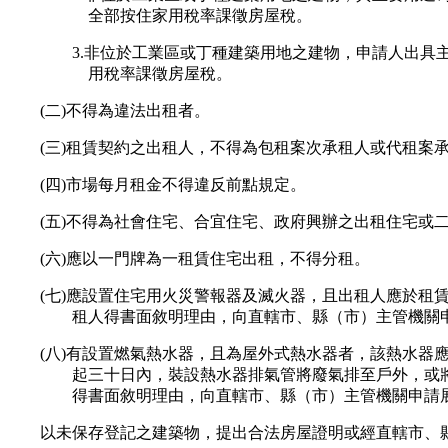
全部按住家用稅率課徵房屋稅。
3.非位於工業區或丁種建築用地之建物，申請人出
用稅率課徵房屋稅。
(二)不得為違法出租者。
(三)租賃契約之出租人，不得為包租案次承租人或代租案
(四)市場每月租金不得違反前點規定。
(五)不得為社會住宅、合宜住宅、政府興辦之出租住宅或
(六)應以一門牌為一租賃住宅出租，不得分租。
(七)應設置住宅用火災警報器及滅火器，且出租人應於
租人得書面敘明理由，向直轄市、縣（市）主管機關
(八)有設置燃氣熱水器，且為屋外式熱水器者，該熱水
起三十日內，裝設熱水器排氣管將廢氣排至戶外，或
得書面敘明理由，向直轄市、縣（市）主管機關申請
以未保存登記之建築物，提出合法房屋證明或經直轄市、