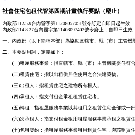
社會住宅包租代管第四期計畫執行要點（廢止）
內政部112.5.9台內營字第11208057051號令訂定自即日起生效
內政部114.8.27台內國字第11408097402號令廢止，自即日生效
一、內政部（以下簡稱本部）為協助直轄市、縣（市）主管機
二、本要點用詞，定義如下：
(一)租屋服務事業：指直轄市、縣（市）主管機關委任符
(二)租賃住宅：指以出租供居住使用之合法建築物。
(三)出租人：指租賃住宅之建物所有權人。
(四)承租人：指支付租金承租租賃住宅者。
(五)轉租：指租屋服務事業以其租用之租賃住宅全部或一
(六)次承租人：指支付租金租用租屋服務事業承租之租賃
(七)包租契約：指租屋服務事業租用租賃住宅，與該租賃