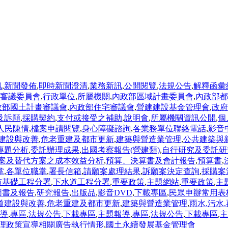
訊
,
新聞發佈
,
即時新聞澄清
,
業務新訊
,
公開閱覽
,
法規公告
,
解釋函彙
審議委員會
,
行政單位
,
所屬機關
,
內政部區域計畫委員會
,
內政部都
政部國土計畫審議會
,
內政部住宅審議會
,
營建建設基金管理會
,
政府
及訴願
,
採購契約
,
支付或接受之補助
,
說明會
,
所屬機關資訊公開
,
個
人民陳情
,
檔案申請閱覽
,
身心障礙諮詢
,
各業務單位聯絡電話
,
影音
建設與改善
,
危老重建及都市更新
,
建築與營造業管理
,
公共建築與
專題分析
,
委託辦理成果
,
出國考察報告(營建類)
,
自行研究及委託研
案及替代方案之成本效益分析
,
預算、決算書及會計報告
,
預算書
,
掌
,
各單位職掌
,
署長信箱
,
請願案處理結果
,
訴願案決定查詢
,
採購案
市基礎工程分署
,
下水道工程分署
,
重要政策
,
主題網站
,
重要政策
,
主
圖書及報告
,
研究報告
,
出版品
,
影音DVD
,
下載專區
,
民眾申辦常用表
道建設與改善
,
危老重建及都市更新
,
建築與營造業管理
,
雨水.污水
導
,
專區
,
法規公告
,
下載專區
,
主題報導
,
專區
,
法規公告
,
下載專區
,
主
理政策宣導相關廣告執行情形
,
國土永續發展基金管理會