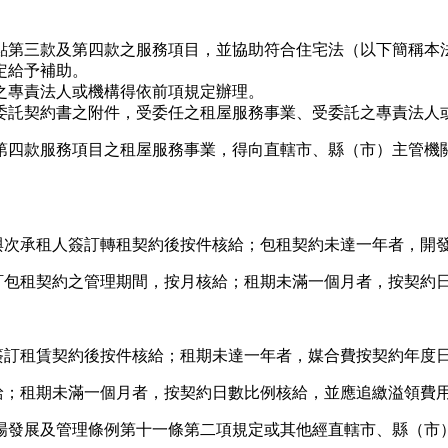
。
點第三款及第四款之服務項目，並協助符合住宅法（以下簡稱本
定給予補助。
之專責法人或機構得依前項規定辦理。
委託契約書之附件，受委任之租屋服務事業、受委託之專責法人
第四款服務項目之租屋服務事業，得向直轄市、縣（市）主管機
並與次承租人簽訂轉租契約後按件核給；包租契約未達一年者，開
簽訂包租契約之管理期間，按月核給；租期未滿一個月者，按契約
方簽訂租賃契約後按件核給；租期未達一年者，媒合費按契約年度
給；租期未滿一個月者，按契約日數比例核給，並應追繳溢領費
場發展及管理條例第十一條第二項規定或其他經直轄市、縣（市