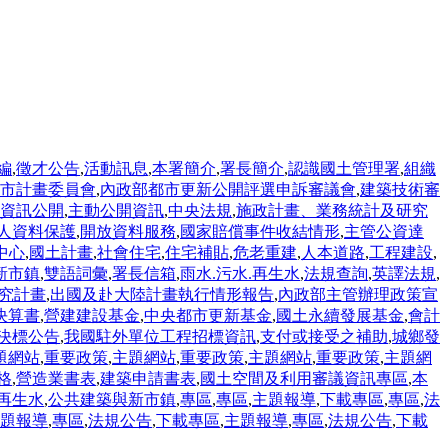
編
,
徵才公告
,
活動訊息
,
本署簡介
,
署長簡介
,
認識國土管理署
,
組織
市計畫委員會
,
內政部都市更新公開評選申訴審議會
,
建築技術審
資訊公開
,
主動公開資訊
,
中央法規
,
施政計畫、業務統計及研究
人資料保護
,
開放資料服務
,
國家賠償事件收結情形
,
主管公資達
中心
,
國土計畫
,
社會住宅
,
住宅補貼
,
危老重建
,
人本道路
,
工程建設
,
新市鎮
,
雙語詞彙
,
署長信箱
,
雨水.污水.再生水
,
法規查詢
,
英譯法規
,
究計畫
,
出國及赴大陸計畫執行情形報告
,
內政部主管辦理政策宣
決算書
,
營建建設基金
,
中央都市更新基金
,
國土永續發展基金
,
會計
決標公告
,
我國駐外單位工程招標資訊
,
支付或接受之補助
,
城鄉發
題網站
,
重要政策
,
主題網站
,
重要政策
,
主題網站
,
重要政策
,
主題網
格
,
營造業書表
,
建築申請書表
,
國土空間及利用審議資訊專區
,
本
.再生水
,
公共建築與新市鎮
,
專區
,
專區
,
主題報導
,
下載專區
,
專區
,
法
題報導
,
專區
,
法規公告
,
下載專區
,
主題報導
,
專區
,
法規公告
,
下載