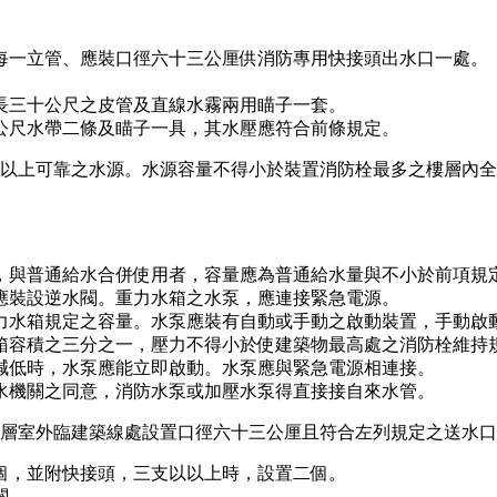
每一立管、應裝口徑六十三公厘供消防專用快接頭出水口一處。
長三十公尺之皮管及直線水霧兩用瞄子一套。
公尺水帶二條及瞄子一具，其水壓應符合前條規定。
以上可靠之水源。水源容量不得小於裝置消防栓最多之樓層內全
，與普通給水合併使用者，容量應為普通給水量與不小於前項規
應裝設逆水閥。重力水箱之水泵，應連接緊急電源。
力水箱規定之容量。水泵應裝有自動或手動之啟動裝置，手動啟
箱容積之三分之一，壓力不得小於使建築物最高處之消防栓維持
減低時，水泵應能立即啟動。水泵應與緊急電源相連接。
水機關之同意，消防水泵或加壓水泵得直接接自來水管。
層室外臨建築線處設置口徑六十三公厘且符合左列規定之送水口
個，並附快接頭，三支以以上時，設置二個。
閥。