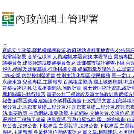
:::
資訊安全政策
,
隱私權保護政策
,
政府網站資料開放宣告
,
公告資
職掌與願景
,
各單位職掌
,
人員編制
,
本署家族
,
本署單位
,
業務專區
,
議委員會
,
建築師懲戒覆審委員會
,
內政部都市設計審查小組
,
內
報告
,
函釋及裁量基準
,
行政指導文書
,
組織職掌及聯絡方式
,
請願
20%企業
,
內部控制聲明書
,
性別主流化專區
,
便民服務
,
單一窗口
,
永續水道
,
兒童專區
,
主題報導
,
百萬租屋協助
,
國土城鄉規劃
,
街道
建築技術規則
,
法規相關網站
,
施政計畫
,
國土管理統計資訊
,
統計
導相關廣告執行情形
,
重要公共工程建設及重大施政計畫選擇方
報告
,
解釋函彙編
,
建築法令解釋函彙編
,
行政指導文書
,
組織與職
展分署
,
北區都市基礎工程分署
,
中區都市基礎工程分署
,
南區都
站
,
重要政策
,
主題網站
,
重要政策
,
主題網站
,
交通位置
,
交通位置
,
署經辦工程施工規範
,
政風宣導
,
百萬租屋協助
,
國土城鄉規劃
,
街
規公告
,
法規公告
,
下載專區
,
主題報導
,
法規公告
,
下載專區
,
主題報
專區
,
主題報導
,
各業務單位聯絡電話
,
內嵌文章
,
相關連結
,
本署辦