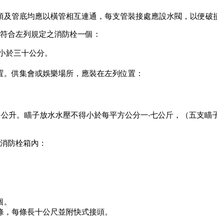
。
頂及管底均應以橫管相互連通，每支管裝接處應設水閥，以便破
符合左列規定之消防栓一個：
小於三十公分。
置。供集會或娛樂場所，應裝在左列位置：
○公升。瞄子放水水壓不得小於每平方公分一‧七公斤，（五支瞄
消防栓箱內：
個。
條，每條長十公尺並附快式接頭。