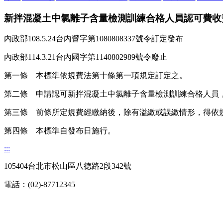
新拌混凝土中氯離子含量檢測訓練合格人員認可費收費
內政部108.5.24台內營字第1080808337號令訂定發布
內政部114.3.21台內國字第1140802989號令廢止
第一條 本標準依規費法第十條第一項規定訂定之。
第二條 申請認可新拌混凝土中氯離子含量檢測訓練合格人員
第三條 前條所定規費經繳納後，除有溢繳或誤繳情形，得依
第四條 本標準自發布日施行。
:::
105404台北市松山區八德路2段342號
電話：(02)-87712345