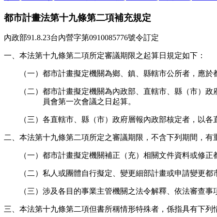
都市計畫法第十九條第二項補充規定
內政部91.8.23台內營字第0910085776號令訂定
一、本法第十九條第二項所定審議期限之起算日規定如下：
（一）都市計畫擬定機關為鄉、鎮、縣轄市公所者，應於
（二）都市計畫擬定機關為內政部、直轄市、縣（市）政
員會第一次會議之日起算。
（三）各直轄市、縣（市）政府層報內政部核定者，以各
二、本法第十九條第二項所定之審議期限，不含下列期間，有
（一）都市計畫擬定機關補正（充）相關文件資料或修正
（二）私人或團體自行擬定、變更細部計畫或申請變更都
（三）涉及各目的事業主管機關之法令解釋、依法審查事
三、本法第十九條第二項但書所稱情形特殊者，係指具有下列