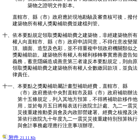
築物之證明文件影本。
直轄市、縣（市）政府應於現地勘驗及審查核可後，撥付
建築物所有權人獎勵補助費並建檔列管。
十、依本要點規定領取獎勵補助費之建築物，非經建築物所有
權人向直轄市、縣（市）政府申請同意，不得任意改變屋
頂、牆面、造型及色彩，並不得重複申領政府機關類似之
獎勵補助款。建築物所有權人有權利移轉事實應善盡告知
義務，蓄意隱瞞造成善意第三者違反本要點規定，則由原
領取獎勵補助費之建築物所有權人全數繳回款項，並負法
律責任。
十一、本要點之獎勵補助屬計畫型補助經費，直轄市、縣
（市）政府應依中央對直轄市及縣（市）政府補助辦法
第十五條規定，列入其地方預算，不得將補助款移作他
用，並於每月五日將報表送行政院主計處、九二一震災
災後重建推動委員會及內政部營建署。經費之核撥及決
算依行政院九十年度九二一震災災後重建特別預算執行
與會計事務處理應行注意事項辦理。
附件
21.11 Kb