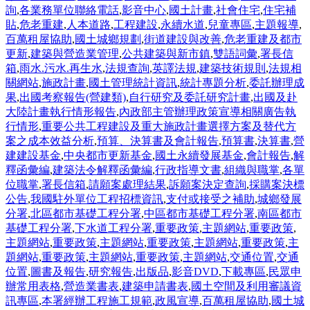
詢
,
各業務單位聯絡電話
,
影音中心
,
國土計畫
,
社會住宅
,
住宅補
貼
,
危老重建
,
人本道路
,
工程建設
,
永續水道
,
兒童專區
,
主題報導
,
百萬租屋協助
,
國土城鄉規劃
,
街道建設與改善
,
危老重建及都市
更新
,
建築與營造業管理
,
公共建築與新市鎮
,
雙語詞彙
,
署長信
箱
,
雨水.污水.再生水
,
法規查詢
,
英譯法規
,
建築技術規則
,
法規相
關網站
,
施政計畫
,
國土管理統計資訊
,
統計專題分析
,
委託辦理成
果
,
出國考察報告(營建類)
,
自行研究及委託研究計畫
,
出國及赴
大陸計畫執行情形報告
,
內政部主管辦理政策宣導相關廣告執
行情形
,
重要公共工程建設及重大施政計畫選擇方案及替代方
案之成本效益分析
,
預算、決算書及會計報告
,
預算書
,
決算書
,
營
建建設基金
,
中央都市更新基金
,
國土永續發展基金
,
會計報告
,
解
釋函彙編
,
建築法令解釋函彙編
,
行政指導文書
,
組織與職掌
,
各單
位職掌
,
署長信箱
,
請願案處理結果
,
訴願案決定查詢
,
採購案決標
公告
,
我國駐外單位工程招標資訊
,
支付或接受之補助
,
城鄉發展
分署
,
北區都市基礎工程分署
,
中區都市基礎工程分署
,
南區都市
基礎工程分署
,
下水道工程分署
,
重要政策
,
主題網站
,
重要政策
,
主題網站
,
重要政策
,
主題網站
,
重要政策
,
主題網站
,
重要政策
,
主
題網站
,
重要政策
,
主題網站
,
重要政策
,
主題網站
,
交通位置
,
交通
位置
,
圖書及報告
,
研究報告
,
出版品
,
影音DVD
,
下載專區
,
民眾申
辦常用表格
,
營造業書表
,
建築申請書表
,
國土空間及利用審議資
訊專區
,
本署經辦工程施工規範
,
政風宣導
,
百萬租屋協助
,
國土城