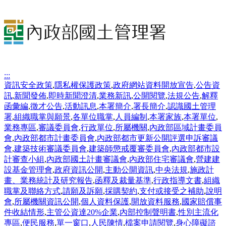
:::
資訊安全政策
,
隱私權保護政策
,
政府網站資料開放宣告
,
公告資
訊
,
新聞發佈
,
即時新聞澄清
,
業務新訊
,
公開閱覽
,
法規公告
,
解釋
函彙編
,
徵才公告
,
活動訊息
,
本署簡介
,
署長簡介
,
認識國土管理
署
,
組織職掌與願景
,
各單位職掌
,
人員編制
,
本署家族
,
本署單位
,
業務專區
,
審議委員會
,
行政單位
,
所屬機關
,
內政部區域計畫委員
會
,
內政部都市計畫委員會
,
內政部都市更新公開評選申訴審議
會
,
建築技術審議委員會
,
建築師懲戒覆審委員會
,
內政部都市設
計審查小組
,
內政部國土計畫審議會
,
內政部住宅審議會
,
營建建
設基金管理會
,
政府資訊公開
,
主動公開資訊
,
中央法規
,
施政計
畫、業務統計及研究報告
,
函釋及裁量基準
,
行政指導文書
,
組織
職掌及聯絡方式
,
請願及訴願
,
採購契約
,
支付或接受之補助
,
說明
會
,
所屬機關資訊公開
,
個人資料保護
,
開放資料服務
,
國家賠償事
件收結情形
,
主管公資達20%企業
,
內部控制聲明書
,
性別主流化
專區
,
便民服務
,
單一窗口
,
人民陳情
,
檔案申請閱覽
,
身心障礙諮