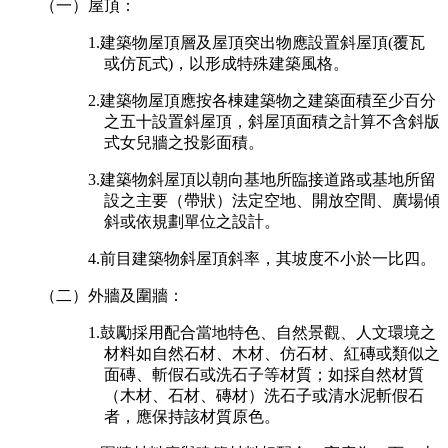
（一）屋頂：
1.建築物屋頂層及屋頂突出物應設置斜屋頂(覆瓦
或仿瓦式)，以形成特殊建築風格。
2.建築物屋頂應按各棟建築物之建築面積至少百分
之五十設置斜屋頂，斜屋頂面積之計算不含斜版
式女兒牆之投影面積。
3.建築物斜屋頂以朝向基地所臨接道路或基地所留
設之主要（帶狀）法定空地、開放空間、廣場傾
斜或依規劃單位之設計。
4.前目建築物斜屋頂斜率，其坡度不小於一比四。
（二）外牆及圍牆：
1.鼓勵採用配合當地特色、自然景觀、人文環境之
材料如自然石材、木材、仿石材、紅磚或類似之
面磚、斬假石或洗石子等材質；如採自然材質
（木材、石材、磚材）洗石子或清水泥斬假石
者，應保持該材質原色。