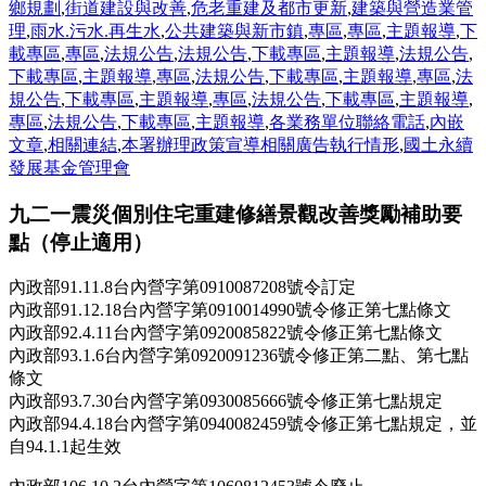
鄉規劃
,
街道建設與改善
,
危老重建及都市更新
,
建築與營造業管
理
,
雨水.污水.再生水
,
公共建築與新市鎮
,
專區
,
專區
,
主題報導
,
下
載專區
,
專區
,
法規公告
,
法規公告
,
下載專區
,
主題報導
,
法規公告
,
下載專區
,
主題報導
,
專區
,
法規公告
,
下載專區
,
主題報導
,
專區
,
法
規公告
,
下載專區
,
主題報導
,
專區
,
法規公告
,
下載專區
,
主題報導
,
專區
,
法規公告
,
下載專區
,
主題報導
,
各業務單位聯絡電話
,
內嵌
文章
,
相關連結
,
本署辦理政策宣導相關廣告執行情形
,
國土永續
發展基金管理會
九二一震災個別住宅重建修繕景觀改善獎勵補助要
點（停止適用）
內政部91.11.8台內營字第0910087208號令訂定
內政部91.12.18台內營字第0910014990號令修正第七點條文
內政部92.4.11台內營字第0920085822號令修正第七點條文
內政部93.1.6台內營字第0920091236號令修正第二點、第七點
條文
內政部93.7.30台內營字第0930085666號令修正第七點規定
內政部94.4.18台內營字第0940082459號令修正第七點規定，並
自94.1.1起生效