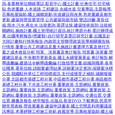
詢
,
各業務單位聯絡電話
,
影音中心
,
國土計畫
,
社會住宅
,
住宅補
貼
,
危老重建
,
人本道路
,
工程建設
,
永續水道
,
兒童專區
,
主題報導
,
百萬租屋協助
,
國土城鄉規劃
,
街道建設與改善
,
危老重建及都市
更新
,
建築與營造業管理
,
公共建築與新市鎮
,
雙語詞彙
,
署長信
箱
,
雨水.污水.再生水
,
法規查詢
,
英譯法規
,
建築技術規則
,
法規相
關網站
,
施政計畫
,
國土管理統計資訊
,
統計專題分析
,
委託辦理成
果
,
出國考察報告(營建類)
,
自行研究及委託研究計畫
,
出國及赴
大陸計畫執行情形報告
,
內政部主管辦理政策宣導相關廣告執
行情形
,
重要公共工程建設及重大施政計畫選擇方案及替代方
案之成本效益分析
,
預算、決算書及會計報告
,
預算書
,
決算書
,
營
建建設基金
,
中央都市更新基金
,
國土永續發展基金
,
會計報告
,
解
釋函彙編
,
建築法令解釋函彙編
,
行政指導文書
,
組織與職掌
,
各單
位職掌
,
署長信箱
,
請願案處理結果
,
訴願案決定查詢
,
採購案決標
公告
,
我國駐外單位工程招標資訊
,
支付或接受之補助
,
城鄉發展
分署
,
北區都市基礎工程分署
,
中區都市基礎工程分署
,
南區都市
基礎工程分署
,
下水道工程分署
,
重要政策
,
主題網站
,
重要政策
,
主題網站
,
重要政策
,
主題網站
,
重要政策
,
主題網站
,
重要政策
,
主
題網站
,
重要政策
,
主題網站
,
重要政策
,
主題網站
,
交通位置
,
交通
位置
,
圖書及報告
,
研究報告
,
出版品
,
影音DVD
,
下載專區
,
民眾申
辦常用表格
,
營造業書表
,
建築申請書表
,
國土空間及利用審議資
訊專區
,
本署經辦工程施工規範
,
政風宣導
,
百萬租屋協助
,
國土城