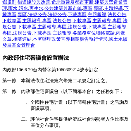
鄉規劃
,
街道建設與改善
,
危老重建及都市更新
,
建築與營造業管
理
,
雨水.污水.再生水
,
公共建築與新市鎮
,
專區
,
專區
,
主題報導
,
下
載專區
,
專區
,
法規公告
,
法規公告
,
下載專區
,
主題報導
,
法規公告
,
下載專區
,
主題報導
,
專區
,
法規公告
,
下載專區
,
主題報導
,
專區
,
法
規公告
,
下載專區
,
主題報導
,
專區
,
法規公告
,
下載專區
,
主題報導
,
專區
,
法規公告
,
下載專區
,
主題報導
,
各業務單位聯絡電話
,
內嵌
文章
,
相關連結
,
本署辦理政策宣導相關廣告執行情形
,
國土永續
發展基金管理會
內政部住宅審議會設置辦法
內政部106.6.29台內營字第1060809214號令訂定
第一條 本辦法依住宅法第六條第二項規定訂定之。
第二條 內政部住宅審議會（以下簡稱本會）之任務如下：
一、全國性住宅計畫（以下簡稱住宅計畫）之諮詢及
審議事項。
二、評估社會住宅提供經濟或社會弱勢者入住比率及
區位分布事項。