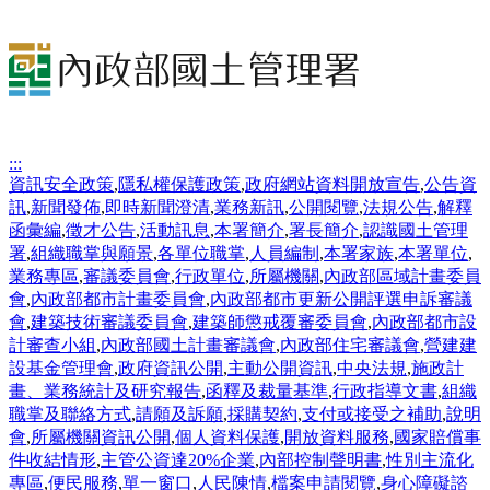
:::
資訊安全政策
,
隱私權保護政策
,
政府網站資料開放宣告
,
公告資
訊
,
新聞發佈
,
即時新聞澄清
,
業務新訊
,
公開閱覽
,
法規公告
,
解釋
函彙編
,
徵才公告
,
活動訊息
,
本署簡介
,
署長簡介
,
認識國土管理
署
,
組織職掌與願景
,
各單位職掌
,
人員編制
,
本署家族
,
本署單位
,
業務專區
,
審議委員會
,
行政單位
,
所屬機關
,
內政部區域計畫委員
會
,
內政部都市計畫委員會
,
內政部都市更新公開評選申訴審議
會
,
建築技術審議委員會
,
建築師懲戒覆審委員會
,
內政部都市設
計審查小組
,
內政部國土計畫審議會
,
內政部住宅審議會
,
營建建
設基金管理會
,
政府資訊公開
,
主動公開資訊
,
中央法規
,
施政計
畫、業務統計及研究報告
,
函釋及裁量基準
,
行政指導文書
,
組織
職掌及聯絡方式
,
請願及訴願
,
採購契約
,
支付或接受之補助
,
說明
會
,
所屬機關資訊公開
,
個人資料保護
,
開放資料服務
,
國家賠償事
件收結情形
,
主管公資達20%企業
,
內部控制聲明書
,
性別主流化
專區
,
便民服務
,
單一窗口
,
人民陳情
,
檔案申請閱覽
,
身心障礙諮