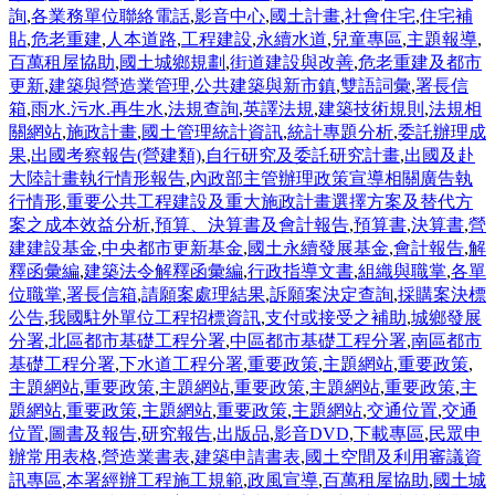
詢
,
各業務單位聯絡電話
,
影音中心
,
國土計畫
,
社會住宅
,
住宅補
貼
,
危老重建
,
人本道路
,
工程建設
,
永續水道
,
兒童專區
,
主題報導
,
百萬租屋協助
,
國土城鄉規劃
,
街道建設與改善
,
危老重建及都市
更新
,
建築與營造業管理
,
公共建築與新市鎮
,
雙語詞彙
,
署長信
箱
,
雨水.污水.再生水
,
法規查詢
,
英譯法規
,
建築技術規則
,
法規相
關網站
,
施政計畫
,
國土管理統計資訊
,
統計專題分析
,
委託辦理成
果
,
出國考察報告(營建類)
,
自行研究及委託研究計畫
,
出國及赴
大陸計畫執行情形報告
,
內政部主管辦理政策宣導相關廣告執
行情形
,
重要公共工程建設及重大施政計畫選擇方案及替代方
案之成本效益分析
,
預算、決算書及會計報告
,
預算書
,
決算書
,
營
建建設基金
,
中央都市更新基金
,
國土永續發展基金
,
會計報告
,
解
釋函彙編
,
建築法令解釋函彙編
,
行政指導文書
,
組織與職掌
,
各單
位職掌
,
署長信箱
,
請願案處理結果
,
訴願案決定查詢
,
採購案決標
公告
,
我國駐外單位工程招標資訊
,
支付或接受之補助
,
城鄉發展
分署
,
北區都市基礎工程分署
,
中區都市基礎工程分署
,
南區都市
基礎工程分署
,
下水道工程分署
,
重要政策
,
主題網站
,
重要政策
,
主題網站
,
重要政策
,
主題網站
,
重要政策
,
主題網站
,
重要政策
,
主
題網站
,
重要政策
,
主題網站
,
重要政策
,
主題網站
,
交通位置
,
交通
位置
,
圖書及報告
,
研究報告
,
出版品
,
影音DVD
,
下載專區
,
民眾申
辦常用表格
,
營造業書表
,
建築申請書表
,
國土空間及利用審議資
訊專區
,
本署經辦工程施工規範
,
政風宣導
,
百萬租屋協助
,
國土城