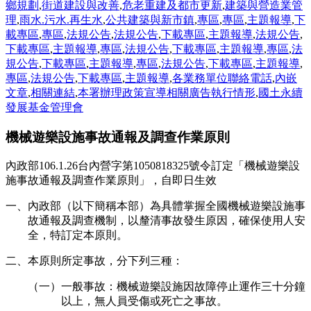
鄉規劃
,
街道建設與改善
,
危老重建及都市更新
,
建築與營造業管
理
,
雨水.污水.再生水
,
公共建築與新市鎮
,
專區
,
專區
,
主題報導
,
下
載專區
,
專區
,
法規公告
,
法規公告
,
下載專區
,
主題報導
,
法規公告
,
下載專區
,
主題報導
,
專區
,
法規公告
,
下載專區
,
主題報導
,
專區
,
法
規公告
,
下載專區
,
主題報導
,
專區
,
法規公告
,
下載專區
,
主題報導
,
專區
,
法規公告
,
下載專區
,
主題報導
,
各業務單位聯絡電話
,
內嵌
文章
,
相關連結
,
本署辦理政策宣導相關廣告執行情形
,
國土永續
發展基金管理會
機械遊樂設施事故通報及調查作業原則
內政部106.1.26台內營字第1050818325號令訂定「機械遊樂設
施事故通報及調查作業原則」，自即日生效
一、內政部（以下簡稱本部）為具體掌握全國機械遊樂設施事
故通報及調查機制，以釐清事故發生原因，確保使用人安
全，特訂定本原則。
二、本原則所定事故，分下列三種：
（一）一般事故：機械遊樂設施因故障停止運作三十分鐘
以上，無人員受傷或死亡之事故。