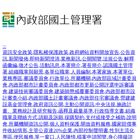
:::
資訊安全政策
,
隱私權保護政策
,
政府網站資料開放宣告
,
公告資
訊
,
新聞發佈
,
即時新聞澄清
,
業務新訊
,
公開閱覽
,
法規公告
,
解釋
函彙編
,
徵才公告
,
活動訊息
,
本署簡介
,
署長簡介
,
認識國土管理
署
,
組織職掌與願景
,
各單位職掌
,
人員編制
,
本署家族
,
本署單位
,
業務專區
,
審議委員會
,
行政單位
,
所屬機關
,
內政部區域計畫委員
會
,
內政部都市計畫委員會
,
內政部都市更新公開評選申訴審議
會
,
建築技術審議委員會
,
建築師懲戒覆審委員會
,
內政部都市設
計審查小組
,
內政部國土計畫審議會
,
內政部住宅審議會
,
營建建
設基金管理會
,
政府資訊公開
,
主動公開資訊
,
中央法規
,
施政計
畫、業務統計及研究報告
,
函釋及裁量基準
,
行政指導文書
,
組織
職掌及聯絡方式
,
請願及訴願
,
採購契約
,
支付或接受之補助
,
說明
會
,
所屬機關資訊公開
,
個人資料保護
,
開放資料服務
,
國家賠償事
件收結情形
,
主管公資達20%企業
,
內部控制聲明書
,
性別主流化
專區
,
便民服務
,
單一窗口
,
人民陳情
,
檔案申請閱覽
,
身心障礙諮