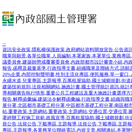
:::
資訊安全政策
,
隱私權保護政策
,
政府網站資料開放宣告
,
公告資
職掌與願景
,
各單位職掌
,
人員編制
,
本署家族
,
本署單位
,
業務專區
,
議委員會
,
建築師懲戒覆審委員會
,
內政部都市設計審查小組
,
內
報告
,
函釋及裁量基準
,
行政指導文書
,
組織職掌及聯絡方式
,
請願
20%企業
,
內部控制聲明書
,
性別主流化專區
,
便民服務
,
單一窗口
,
永續水道
,
兒童專區
,
主題報導
,
百萬租屋協助
,
國土城鄉規劃
,
街道
建築技術規則
,
法規相關網站
,
施政計畫
,
國土管理統計資訊
,
統計
導相關廣告執行情形
,
重要公共工程建設及重大施政計畫選擇方
報告
,
解釋函彙編
,
建築法令解釋函彙編
,
行政指導文書
,
組織與職
展分署
,
北區都市基礎工程分署
,
中區都市基礎工程分署
,
南區都
站
,
重要政策
,
主題網站
,
重要政策
,
主題網站
,
交通位置
,
交通位置
,
署經辦工程施工規範
,
政風宣導
,
百萬租屋協助
,
國土城鄉規劃
,
街
規公告
,
法規公告
,
下載專區
,
主題報導
,
法規公告
,
下載專區
,
主題報
專區
,
主題報導
,
各業務單位聯絡電話
,
內嵌文章
,
相關連結
,
本署辦