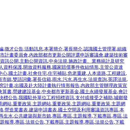
編
,
徵才公告
,
活動訊息
,
本署簡介
,
署長簡介
,
認識國土管理署
,
組織
市計畫委員會
,
內政部都市更新公開評選申訴審議會
,
建築技術審
資訊公開
,
主動公開資訊
,
中央法規
,
施政計畫、業務統計及研究
人資料保護
,
開放資料服務
,
國家賠償事件收結情形
,
主管公資達
中心
,
國土計畫
,
社會住宅
,
住宅補貼
,
危老重建
,
人本道路
,
工程建設
,
新市鎮
,
雙語詞彙
,
署長信箱
,
雨水.污水.再生水
,
法規查詢
,
英譯法規
,
究計畫
,
出國及赴大陸計畫執行情形報告
,
內政部主管辦理政策宣
決算書
,
營建建設基金
,
中央都市更新基金
,
國土永續發展基金
,
會計
決標公告
,
我國駐外單位工程招標資訊
,
支付或接受之補助
,
城鄉發
題網站
,
重要政策
,
主題網站
,
重要政策
,
主題網站
,
重要政策
,
主題網
格
,
營造業書表
,
建築申請書表
,
國土空間及利用審議資訊專區
,
本
.再生水
,
公共建築與新市鎮
,
專區
,
專區
,
主題報導
,
下載專區
,
專區
,
法
題報導
,
專區
,
法規公告
,
下載專區
,
主題報導
,
專區
,
法規公告
,
下載