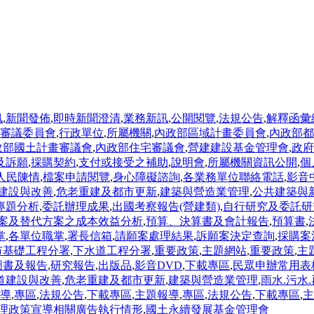
訊
,
新聞發佈
,
即時新聞澄清
,
業務新訊
,
公開閱覽
,
法規公告
,
解釋函彙
審議委員會
,
行政單位
,
所屬機關
,
內政部區域計畫委員會
,
內政部都
政部國土計畫審議會
,
內政部住宅審議會
,
營建建設基金管理會
,
政府
及訴願
,
採購契約
,
支付或接受之補助
,
說明會
,
所屬機關資訊公開
,
個
人民陳情
,
檔案申請閱覽
,
身心障礙諮詢
,
各業務單位聯絡電話
,
影音
建設與改善
,
危老重建及都市更新
,
建築與營造業管理
,
公共建築與
專題分析
,
委託辦理成果
,
出國考察報告(營建類)
,
自行研究及委託研
案及替代方案之成本效益分析
,
預算、決算書及會計報告
,
預算書
,
掌
,
各單位職掌
,
署長信箱
,
請願案處理結果
,
訴願案決定查詢
,
採購案
市基礎工程分署
,
下水道工程分署
,
重要政策
,
主題網站
,
重要政策
,
主
圖書及報告
,
研究報告
,
出版品
,
影音DVD
,
下載專區
,
民眾申辦常用表
道建設與改善
,
危老重建及都市更新
,
建築與營造業管理
,
雨水.污水
導
,
專區
,
法規公告
,
下載專區
,
主題報導
,
專區
,
法規公告
,
下載專區
,
主
理政策宣導相關廣告執行情形
,
國土永續發展基金管理會