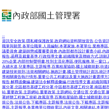
:::
資訊安全政策
,
隱私權保護政策
,
政府網站資料開放宣告
,
公告資
職掌與願景
,
各單位職掌
,
人員編制
,
本署家族
,
本署單位
,
業務專區
,
議委員會
,
建築師懲戒覆審委員會
,
內政部都市設計審查小組
,
內
報告
,
函釋及裁量基準
,
行政指導文書
,
組織職掌及聯絡方式
,
請願
20%企業
,
內部控制聲明書
,
性別主流化專區
,
便民服務
,
單一窗口
,
永續水道
,
兒童專區
,
主題報導
,
百萬租屋協助
,
國土城鄉規劃
,
街道
建築技術規則
,
法規相關網站
,
施政計畫
,
國土管理統計資訊
,
統計
導相關廣告執行情形
,
重要公共工程建設及重大施政計畫選擇方
報告
,
解釋函彙編
,
建築法令解釋函彙編
,
行政指導文書
,
組織與職
展分署
,
北區都市基礎工程分署
,
中區都市基礎工程分署
,
南區都
站
,
重要政策
,
主題網站
,
重要政策
,
主題網站
,
交通位置
,
交通位置
,
署經辦工程施工規範
,
政風宣導
,
百萬租屋協助
,
國土城鄉規劃
,
街
規公告
,
法規公告
,
下載專區
,
主題報導
,
法規公告
,
下載專區
,
主題報
專區
,
主題報導
,
各業務單位聯絡電話
,
內嵌文章
,
相關連結
,
本署辦