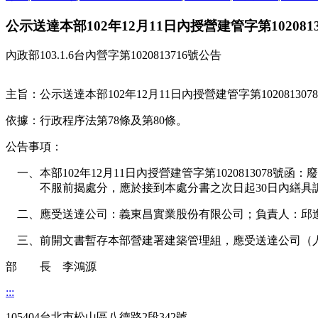
公示送達本部102年12月11日內授營建管字第102
內政部103.1.6台內營字第1020813716號公告
主旨：公示送達本部102年12月11日內授營建管字第10208
依據：行政程序法第78條及第80條。
公告事項：
一、本部102年12月11日內授營建管字第102081307
不服前揭處分，應於接到本處分書之次日起30日內繕具
二、應受送達公司：義東昌實業股份有限公司；負責人：邱
三、前開文書暫存本部營建署建築管理組，應受送達公司（人）可
部 長 李鴻源
:::
105404台北市松山區八德路2段342號