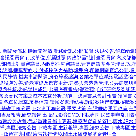
訊
,
新聞發佈
,
即時新聞澄清
,
業務新訊
,
公開閱覽
,
法規公告
,
解釋函彙
審議委員會
,
行政單位
,
所屬機關
,
內政部區域計畫委員會
,
內政部都
政部國土計畫審議會
,
內政部住宅審議會
,
營建建設基金管理會
,
政府
及訴願
,
採購契約
,
支付或接受之補助
,
說明會
,
所屬機關資訊公開
,
個
人民陳情
,
檔案申請閱覽
,
身心障礙諮詢
,
各業務單位聯絡電話
,
影音
建設與改善
,
危老重建及都市更新
,
建築與營造業管理
,
公共建築與
專題分析
,
委託辦理成果
,
出國考察報告(營建類)
,
自行研究及委託研
案及替代方案之成本效益分析
,
預算、決算書及會計報告
,
預算書
,
掌
,
各單位職掌
,
署長信箱
,
請願案處理結果
,
訴願案決定查詢
,
採購案
市基礎工程分署
,
下水道工程分署
,
重要政策
,
主題網站
,
重要政策
,
主
圖書及報告
,
研究報告
,
出版品
,
影音DVD
,
下載專區
,
民眾申辦常用表
道建設與改善
,
危老重建及都市更新
,
建築與營造業管理
,
雨水.污水
導
,
專區
,
法規公告
,
下載專區
,
主題報導
,
專區
,
法規公告
,
下載專區
,
主
理政策宣導相關廣告執行情形
,
國土永續發展基金管理會