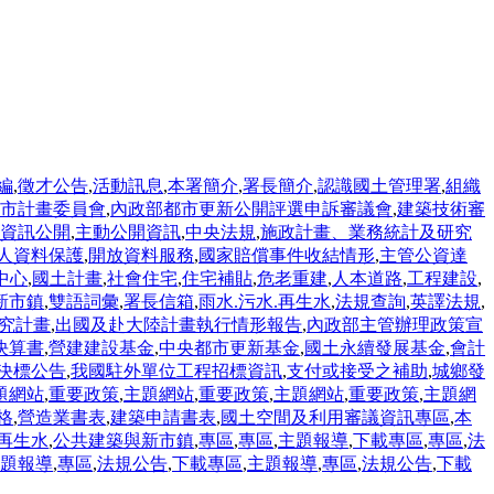
編
,
徵才公告
,
活動訊息
,
本署簡介
,
署長簡介
,
認識國土管理署
,
組織
市計畫委員會
,
內政部都市更新公開評選申訴審議會
,
建築技術審
資訊公開
,
主動公開資訊
,
中央法規
,
施政計畫、業務統計及研究
人資料保護
,
開放資料服務
,
國家賠償事件收結情形
,
主管公資達
中心
,
國土計畫
,
社會住宅
,
住宅補貼
,
危老重建
,
人本道路
,
工程建設
,
新市鎮
,
雙語詞彙
,
署長信箱
,
雨水.污水.再生水
,
法規查詢
,
英譯法規
,
究計畫
,
出國及赴大陸計畫執行情形報告
,
內政部主管辦理政策宣
決算書
,
營建建設基金
,
中央都市更新基金
,
國土永續發展基金
,
會計
決標公告
,
我國駐外單位工程招標資訊
,
支付或接受之補助
,
城鄉發
題網站
,
重要政策
,
主題網站
,
重要政策
,
主題網站
,
重要政策
,
主題網
格
,
營造業書表
,
建築申請書表
,
國土空間及利用審議資訊專區
,
本
.再生水
,
公共建築與新市鎮
,
專區
,
專區
,
主題報導
,
下載專區
,
專區
,
法
題報導
,
專區
,
法規公告
,
下載專區
,
主題報導
,
專區
,
法規公告
,
下載