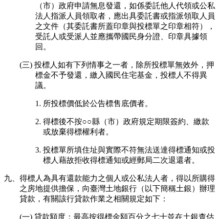
（市）政府申請無息發還，如係委託他人代領或公私
法人指派人員領取者，應出具委託書或指派領取人員
之文件（其委託書所蓋印章與投標單之印章相符），
受託人或受派人並應攜帶國民身分證、印章具據領
回。
(三) 投標人如有下列情事之一者，除所投標單無效外，押
標金不予發還，繳入國民住宅基金，投標人不得異
議。
1. 所投標價低於公告標售底價者。
2. 得標後不按○○縣（市）政府規定期限簽約、繳款
或放棄得標權利者。
3. 投標單所填住址與實際不符無法送達得標通知或投
標人藉故拒收得標通知或經郵局二次退還者。
九、得標人為具有還款能力之個人或公私法人者，得以所購得
之房地提供擔保，向臺灣土地銀行（以下簡稱土銀）辦理
貸款，有關該行貸款作業之相關規定如下：
(一) 貸款額度：最高按得標金額百分之七十並在土銀查估