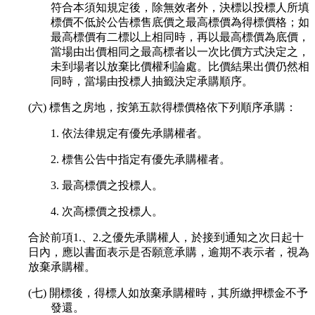
符合本須知規定後，除無效者外，決標以投標人所填
標價不低於公告標售底價之最高標價為得標價格；如
最高標價有二標以上相同時，再以最高標價為底價，
當場由出價相同之最高標者以一次比價方式決定之，
未到場者以放棄比價權利論處。比價結果出價仍然相
同時，當場由投標人抽籤決定承購順序。
(六) 標售之房地，按第五款得標價格依下列順序承購：
1. 依法律規定有優先承購權者。
2. 標售公告中指定有優先承購權者。
3. 最高標價之投標人。
4. 次高標價之投標人。
合於前項1.、2.之優先承購權人，於接到通知之次日起十
日內，應以書面表示是否願意承購，逾期不表示者，視為
放棄承購權。
(七) 開標後，得標人如放棄承購權時，其所繳押標金不予
發還。