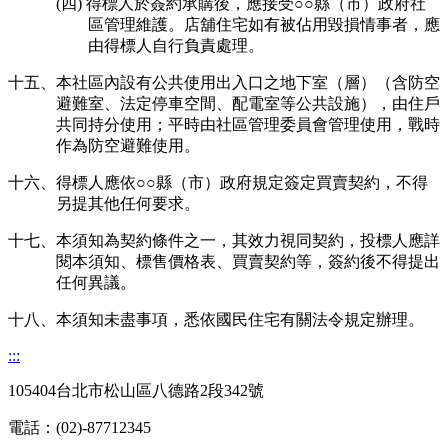
(四) 得標人於簽約承購後，應接受○○縣（市）政府社
區管理維護。店舖住宅如有被佔用毀損情事者，應
由得標人自行負責處理。
十五、本社區內設有公共使用出入口之地下室（層）（含防空
避難室、法定停車空間、配電室等公共設施），由住戶
共同持分使用；平時由社區管理委員會管理使用，戰時
作為防空避難使用。
十六、得標人應依○○縣（市）政府規定簽定買賣契約，不得
另提其他任何要求。
十七、本須知為契約條件之一，其效力視同契約，投標人應詳
閱本須知、標售價格表、買賣契約等，簽約後不得提出
任何異議。
十八、本須知未盡事項，悉依國民住宅有關法令規定辦理。
:::
105404台北市松山區八德路2段342號
電話：(02)-87712345