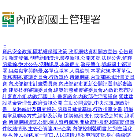
:::
資訊安全政策
,
隱私權保護政策
,
政府網站資料開放宣告
,
公告資
訊
,
新聞發佈
,
即時新聞澄清
,
業務新訊
,
公開閱覽
,
法規公告
,
解釋
函彙編
,
徵才公告
,
活動訊息
,
本署簡介
,
署長簡介
,
認識國土管理
署
,
組織職掌與願景
,
各單位職掌
,
人員編制
,
本署家族
,
本署單位
,
業務專區
,
審議委員會
,
行政單位
,
所屬機關
,
內政部區域計畫委員
會
,
內政部都市計畫委員會
,
內政部都市更新公開評選申訴審議
會
,
建築技術審議委員會
,
建築師懲戒覆審委員會
,
內政部都市設
計審查小組
,
內政部國土計畫審議會
,
內政部住宅審議會
,
營建建
設基金管理會
,
政府資訊公開
,
主動公開資訊
,
中央法規
,
施政計
畫、業務統計及研究報告
,
函釋及裁量基準
,
行政指導文書
,
組織
職掌及聯絡方式
,
請願及訴願
,
採購契約
,
支付或接受之補助
,
說明
會
,
所屬機關資訊公開
,
個人資料保護
,
開放資料服務
,
國家賠償事
件收結情形
,
主管公資達20%企業
,
內部控制聲明書
,
性別主流化
專區
,
便民服務
,
單一窗口
,
人民陳情
,
檔案申請閱覽
,
身心障礙諮