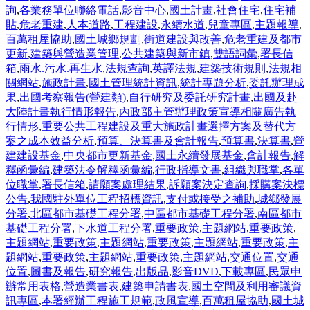
詢
,
各業務單位聯絡電話
,
影音中心
,
國土計畫
,
社會住宅
,
住宅補
貼
,
危老重建
,
人本道路
,
工程建設
,
永續水道
,
兒童專區
,
主題報導
,
百萬租屋協助
,
國土城鄉規劃
,
街道建設與改善
,
危老重建及都市
更新
,
建築與營造業管理
,
公共建築與新市鎮
,
雙語詞彙
,
署長信
箱
,
雨水.污水.再生水
,
法規查詢
,
英譯法規
,
建築技術規則
,
法規相
關網站
,
施政計畫
,
國土管理統計資訊
,
統計專題分析
,
委託辦理成
果
,
出國考察報告(營建類)
,
自行研究及委託研究計畫
,
出國及赴
大陸計畫執行情形報告
,
內政部主管辦理政策宣導相關廣告執
行情形
,
重要公共工程建設及重大施政計畫選擇方案及替代方
案之成本效益分析
,
預算、決算書及會計報告
,
預算書
,
決算書
,
營
建建設基金
,
中央都市更新基金
,
國土永續發展基金
,
會計報告
,
解
釋函彙編
,
建築法令解釋函彙編
,
行政指導文書
,
組織與職掌
,
各單
位職掌
,
署長信箱
,
請願案處理結果
,
訴願案決定查詢
,
採購案決標
公告
,
我國駐外單位工程招標資訊
,
支付或接受之補助
,
城鄉發展
分署
,
北區都市基礎工程分署
,
中區都市基礎工程分署
,
南區都市
基礎工程分署
,
下水道工程分署
,
重要政策
,
主題網站
,
重要政策
,
主題網站
,
重要政策
,
主題網站
,
重要政策
,
主題網站
,
重要政策
,
主
題網站
,
重要政策
,
主題網站
,
重要政策
,
主題網站
,
交通位置
,
交通
位置
,
圖書及報告
,
研究報告
,
出版品
,
影音DVD
,
下載專區
,
民眾申
辦常用表格
,
營造業書表
,
建築申請書表
,
國土空間及利用審議資
訊專區
,
本署經辦工程施工規範
,
政風宣導
,
百萬租屋協助
,
國土城