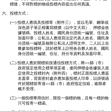
標後，不得對標的物或投標內容提出任何異議。
六、投標方式：
(一) 投標人應填具投標單（附件三），並以毛筆、鋼筆或
深色原子筆正楷書寫標價（以中文大寫）、押標金收
據號碼、投標人姓名、國民身分證統一編號、住址及
加蓋印章；公私法人應填寫法定代表人姓名、國民身
分證統一編號及檢附公私法人證明文件。二人以上合
夥參加投標時，請於標單上註明各合夥人姓名、國民
身分證統一編號、住址、持分等資料及加蓋印章。
(二) 投標人應於開標前按通信投標方式，將○○縣（市）
政府規定使用之標單填妥後，連同押標金收據裝入規
定使用之投標封內（附件四），標封正面投標人應簽
名蓋章，背面密封處亦應加蓋投標人印章，以掛號函
件於開標前寄達○○縣（市）政府指定信箱，逾期者
概不受理。
(三) 一個投標專用信封，限投一個標的物，且每一標的物
只可投寄一標函。