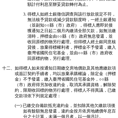
額計付利息至辦妥貸款轉付為止。
3. 得標人如經土銀徵信調查與該行放款規定不符，
無法核予貸款或減少貸款額度時，一經土銀通知
（並副知○○縣（市）政府），得標人應即於接
獲通知之日起二個月內繳清全部欠款，如無法繳
清時，押標金由○○縣（市）政府無息發還，並
收回原標的物另行處理。但得標人經土銀同意核
貸後，放棄得標權利者，押標金不予發還，繳入
臺灣省國民住宅基金，並由○○縣（市）政府收
回原標的物，另行處理。
十二、如得標人如未按通知日期繳交房地價款及其他應繳款項
或簽訂契約手續者，均以放棄承購權論，除定金（押標
金）不予發還，繳入臺灣省國民住宅基金外，○○縣
（市）政府得另加收違約金，取消其承購資格，解除契
約，限期收回標的物另行處理，得標人不得異議，已繳
交款項依下列規定處理：
(一) 已繳交自備款抵充違約金，並扣除其他欠繳款項後
如有餘額無息發還，違約金按月依房地總價年息百
分之十計算，未滿一個月者，以一個月計。