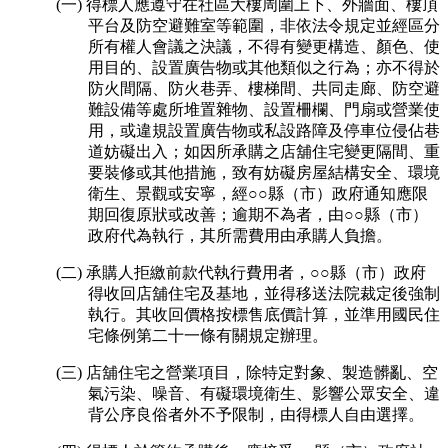
(一) 得標人應遵守在社區大樓周圍上下、外牆面、樓頂
平台及防空避難室等範圍，非依法令規定並經區分
所有權人會議之決議，不得有變更構造、顏色、使
用目的、設置廣告物或其他類似之行為；亦不得於
防火間隔、防火巷弄、樓梯間、共同走廊、防空避
難設備等處所堆置雜物、設置柵欄、門扇或營業使
用，或違規設置廣告物或私設路障及停車位侵佔巷
道妨礙出入；如因所承購之店舖住宅變更隔間、重
要裝修或其他措施，致有妨礙房屋結構安全、環境
衛生、景觀或安寧，經○○縣（市）政府通知應限
期回復原狀或改善；逾期不為者，由○○縣（市）
政府代為執行，其所需費用由承購人負擔。
(二) 承購人拒繳前款代執行費用者，○○縣（市）政府
得收回店舖住宅及基地，並得移送法院裁定後強制
執行。其收回價格按標售底價計算，並準用國民住
宅條例第二十一條有關規定辦理。
(三) 店舖住宅之營業項目，除特定對象、製造髒亂、空
氣污染、噪音、有礙環境衛生、影響公眾安全、違
背公序良俗者外不予限制，由得標人自由選擇。