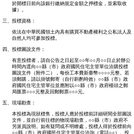
於開標日前向該銀行繳納規定金額之押標金，並索取收
據）。
三、投標資格：
依法在中華民國領土內具有購買不動產權利之公私法人及
自然人均可參加投標。
四、投標圖說文件：
有意投標者，請自公告之日起至○○年○○月○○日止於辦公
時間內逕向○○縣（市）政府國民住宅主管單位洽購投標
圖說文件（附件二），每份工本費新臺幣○○○○元整。若
須郵購，請以掛號郵寄（自行斟酌時效）○○縣（市）政
府國民住宅主管單位並應附以○○縣（市）政府檯頭之郵
局匯票○○○元整及回郵郵票○○○元。
五、現場勘查：
本投標為現狀標售，投標人應於投標前詳細研閱全部圖說
文件，並自行前往標的物現場勘查，○○縣（市）政府不
另派員說明。如有疑問或不明瞭處，投標人得於投標前向
○○縣（市）政府國民住宅主管單位洽詢（電話○○）。投