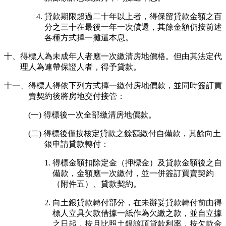
4. 貸款期限超過二十年以上者，得保留貸款金額之百
分之三十在最後一年一次償還，其餘金額仍按前述
各種方式擇一攤還本息。
十、得標人為未成年人者應一次繳清房地價格。但由其法定代
理人為連帶保證人者，得予貸款。
十一、得標人得依下列方式擇一繳付房地價款，並同時簽訂買
賣契約後將房地交付接管：
(一) 得標後一次全部繳清房地價款。
(二) 得標後僅按核定貸款之餘額繳付自備款，其餘向土
銀申請貸款轉付：
1. 得標金額扣除定金（押標金）及貸款金額後之自
備款，金額應一次繳付，並一併簽訂買賣契約
（附件五）、貸款契約。
2. 向土銀貸款轉付部分，在未辦妥貸款轉付前由得
標人立具欠款借據一紙作為欠繳之款，並自立據
之日起，按月比照土銀該項貸款利率，按欠款金