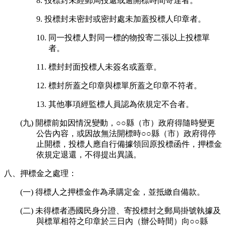
8. 投標封未經郵局投遞或逾開標時間寄達者。
9. 投標封未密封或密封處未加蓋投標人印章者。
10. 同一投標人對同一標的物投寄二張以上投標單
者。
11. 標封封面投標人未簽名或蓋章。
12. 標封所蓋之印章與標單所蓋之印章不符者。
13. 其他事項經監標人員認為依規定不合者。
(九) 開標前如因情況變動，○○縣（市）政府得隨時變更
公告內容，或因故無法開標時○○縣（市）政府得停
止開標，投標人應自行備據領回原投標函件，押標金
依規定退還，不得提出異議。
八、押標金之處理：
(一) 得標人之押標金作為承購定金，並抵繳自備款。
(二) 未得標者憑國民身分證、寄投標封之郵局掛號執據及
與標單相符之印章於三日內（辦公時間）向○○縣