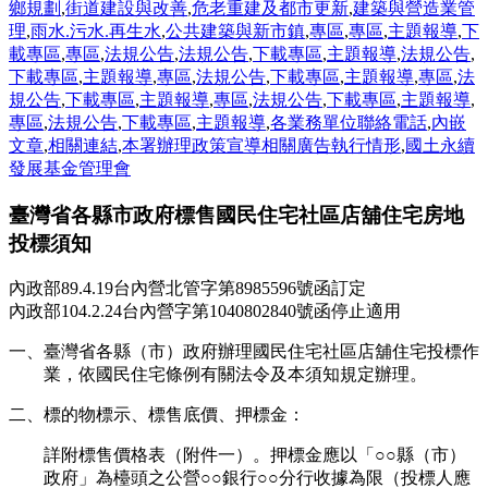
鄉規劃
,
街道建設與改善
,
危老重建及都市更新
,
建築與營造業管
理
,
雨水.污水.再生水
,
公共建築與新市鎮
,
專區
,
專區
,
主題報導
,
下
載專區
,
專區
,
法規公告
,
法規公告
,
下載專區
,
主題報導
,
法規公告
,
下載專區
,
主題報導
,
專區
,
法規公告
,
下載專區
,
主題報導
,
專區
,
法
規公告
,
下載專區
,
主題報導
,
專區
,
法規公告
,
下載專區
,
主題報導
,
專區
,
法規公告
,
下載專區
,
主題報導
,
各業務單位聯絡電話
,
內嵌
文章
,
相關連結
,
本署辦理政策宣導相關廣告執行情形
,
國土永續
發展基金管理會
臺灣省各縣市政府標售國民住宅社區店舖住宅房地
投標須知
內政部89.4.19台內營北管字第8985596號函訂定
內政部104.2.24台內營字第1040802840號函停止適用
一、臺灣省各縣（市）政府辦理國民住宅社區店舖住宅投標作
業，依國民住宅條例有關法令及本須知規定辦理。
二、標的物標示、標售底價、押標金：
詳附標售價格表（附件一）。押標金應以「○○縣（市）
政府」為檯頭之公營○○銀行○○分行收據為限（投標人應