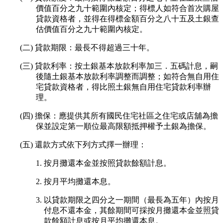
價值百分之九十範圍內核定；得標人如符合首次購屋
貸款資格者，並得在得標金額百分之八十五及土銀查
估價值百分之九十範圍內核定。
(二) 貸款期限：最長不得超過三十年。
(三) 貸款利率：按土銀基本放款利率加三．五碼計息，嗣
後隨土銀基本放款利率調整而調整；如符合無自用住
宅貸款資格者，得比照土銀無自用住宅貸款利率辦
理。
(四) 擔保：應提供其所有國民住宅社區之住宅或店舖為擔
保並設定第一順位最高限額抵押權予土銀為擔保。
(五) 還款方式依下列方式擇一辦理：
1. 按月攤還本金並按照貸款餘額計息。
2. 按月平均攤還本息。
3. 以貸款期限之四分之一期間（最長為五年）內按月
付息不還本金，其餘期間可採按月攤還本金並照貸
款餘額計息或按月平均攤還本息。