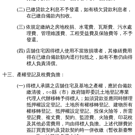
(二) 已繳貸款之利息不予發還，如有積欠貸款利息者，
在已繳自備款內扣收。
(三) 依規定繳納之房地稅捐、水電費、瓦斯費、污水處
理費、管理維護費、工程受益費及保險費等，不予
發還。
(四) 店舖住宅因得標人使用不當致損壞者，其修繕費用
得在已繳自備款額內逕行扣抵之，如有不敷仍由得
標人負責清償。
十三、產權登記及稅費負擔：
(一) 得標人承購之店舖住宅及基地之產權，應於自備款
繳清後，○○縣（市）政府隨即委託土地登記專業
代理人代辦移轉予得標人；如須貸款並應同時辦理
抵押權設定登記。土地所有權移轉登記、建物所有
權移轉登記、抵押權設定登記、投保火險等，所需
登記費、複丈費、契約、監證費、火險費、印花稅
及其他必需費用，均由得標人負擔。上述代辦費於
簽訂買賣契約及貸款契約時一併收繳（暫收新臺幣