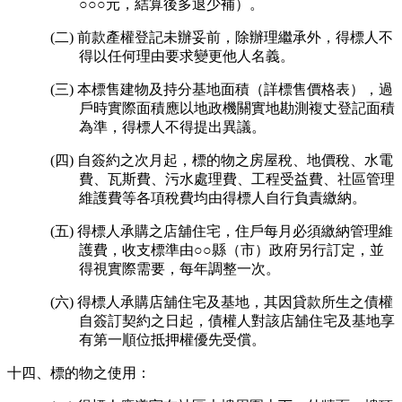
○○○元，結算後多退少補）。
(二) 前款產權登記未辦妥前，除辦理繼承外，得標人不
得以任何理由要求變更他人名義。
(三) 本標售建物及持分基地面積（詳標售價格表），過
戶時實際面積應以地政機關實地勘測複丈登記面積
為準，得標人不得提出異議。
(四) 自簽約之次月起，標的物之房屋稅、地價稅、水電
費、瓦斯費、污水處理費、工程受益費、社區管理
維護費等各項稅費均由得標人自行負責繳納。
(五) 得標人承購之店舖住宅，住戶每月必須繳納管理維
護費，收支標準由○○縣（市）政府另行訂定，並
得視實際需要，每年調整一次。
(六) 得標人承購店舖住宅及基地，其因貸款所生之債權
自簽訂契約之日起，債權人對該店舖住宅及基地享
有第一順位抵押權優先受償。
十四、標的物之使用：