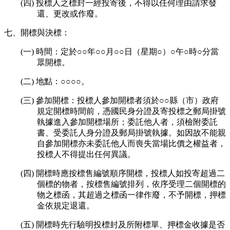
(四) 投標人之標封一經投寄後，不得以任何理由請求發
還、更改或作廢。
七、開標與決標：
(一) 時間：定於○○年○○月○○日（星期○）○午○時○分當
眾開標。
(二) 地點：○○○○。
(三) 參加開標：投標人參加開標者須於○○縣（市）政府
規定開標時間前，憑國民身分證及寄投標之郵局掛號
執據進入參加開標場所；委託他人者，須檢附委託
書、受委託人身分證及郵局掛號執據。如因故不能親
自參加開標亦未委託他人而喪失當場比價之權益者，
投標人不得提出任何異議。
(四) 開標時應按標售編號順序開標，投標人如投寄超過二
個標的物者，按標售編號排列，依序受理二個開標的
物之標函，其超過之標函一律作廢，不予開標，押標
金依規定退還。
(五) 開標時先行驗明投標封及所附標單、押標金收據是否