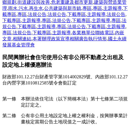
鄉規劃
,
街道建設與改善
,
危老重建及都市更新
,
建築與營造業管
理
,
雨水.污水.再生水
,
公共建築與新市鎮
,
專區
,
專區
,
主題報導
,
下
載專區
,
專區
,
法規公告
,
法規公告
,
下載專區
,
主題報導
,
法規公告
,
下載專區
,
主題報導
,
專區
,
法規公告
,
下載專區
,
主題報導
,
專區
,
法
規公告
,
下載專區
,
主題報導
,
專區
,
法規公告
,
下載專區
,
主題報導
,
專區
,
法規公告
,
下載專區
,
主題報導
,
各業務單位聯絡電話
,
內嵌
文章
,
相關連結
,
本署辦理政策宣導相關廣告執行情形
,
國土永續
發展基金管理會
民間興辦社會住宅使用公有非公用不動產之出租及
設定地上權優惠辦法
財政部101.12.27台財產管字第1014002829號、內政部101.12.27
台內營字第1010812585號令會銜訂定
第一條 本辦法依住宅法（以下簡稱本法）第十七條第二項規
定訂定之。
第二條 公有非公用土地設定地上權之權利金，按興辦事業計
畫核定當期公告土地現值之一成計收。