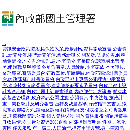
:::
資訊安全政策
,
隱私權保護政策
,
政府網站資料開放宣告
,
公告資
訊
,
新聞發佈
,
即時新聞澄清
,
業務新訊
,
公開閱覽
,
法規公告
,
解釋
函彙編
,
徵才公告
,
活動訊息
,
本署簡介
,
署長簡介
,
認識國土管理
署
,
組織職掌與願景
,
各單位職掌
,
人員編制
,
本署家族
,
本署單位
,
業務專區
,
審議委員會
,
行政單位
,
所屬機關
,
內政部區域計畫委員
會
,
內政部都市計畫委員會
,
內政部都市更新公開評選申訴審議
會
,
建築技術審議委員會
,
建築師懲戒覆審委員會
,
內政部都市設
計審查小組
,
內政部國土計畫審議會
,
內政部住宅審議會
,
營建建
設基金管理會
,
政府資訊公開
,
主動公開資訊
,
中央法規
,
施政計
畫、業務統計及研究報告
,
函釋及裁量基準
,
行政指導文書
,
組織
職掌及聯絡方式
,
請願及訴願
,
採購契約
,
支付或接受之補助
,
說明
會
,
所屬機關資訊公開
,
個人資料保護
,
開放資料服務
,
國家賠償事
件收結情形
,
主管公資達20%企業
,
內部控制聲明書
,
性別主流化
專區
,
便民服務
,
單一窗口
,
人民陳情
,
檔案申請閱覽
,
身心障礙諮