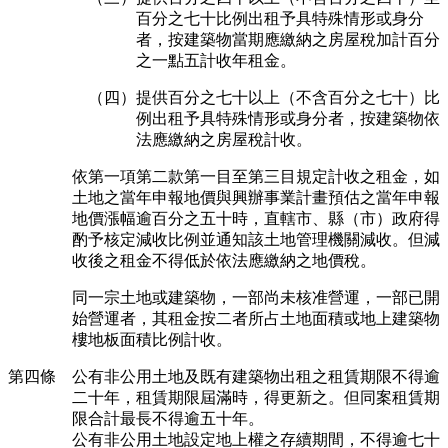
百分之七十比例出租予具特殊情形或身分
者，按建築物當期應繳納之房屋稅加計百分
之一點五計收年租金。
（四）提供百分之七十以上（不含百分之七十）比
例出租予具特殊情形或身分者，按建築物依
法應繳納之房屋稅計收。
依第一項第二款第一目至第三目規定計收之租金，如
土地之當年申報地價與興辦事業計畫預估之當年申報
地價漲幅逾百分之五十時，直轄市、縣（市）政府得
酌予核定減收比例並通知該土地管理機關減收。但減
收後之租金不得低於依法應繳納之地價稅。
同一宗土地或建築物，一部尚未核准營運，一部已開
始營運者，其租金按二者所占土地面積或地上建築物
樓地板面積比例計收。
第四條 公有非公用土地及既有建築物出租之租賃期限不得逾
二十年，租賃期限屆滿時，得更新之。但同案租賃期
限合計最長不得逾五十年。
公有非公用土地設定地上權之存續期間，不得逾七十