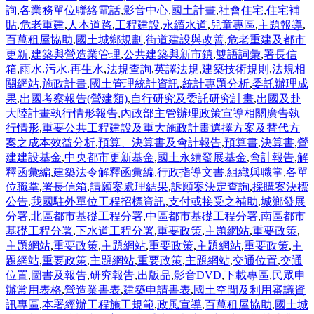
詢
,
各業務單位聯絡電話
,
影音中心
,
國土計畫
,
社會住宅
,
住宅補
貼
,
危老重建
,
人本道路
,
工程建設
,
永續水道
,
兒童專區
,
主題報導
,
百萬租屋協助
,
國土城鄉規劃
,
街道建設與改善
,
危老重建及都市
更新
,
建築與營造業管理
,
公共建築與新市鎮
,
雙語詞彙
,
署長信
箱
,
雨水.污水.再生水
,
法規查詢
,
英譯法規
,
建築技術規則
,
法規相
關網站
,
施政計畫
,
國土管理統計資訊
,
統計專題分析
,
委託辦理成
果
,
出國考察報告(營建類)
,
自行研究及委託研究計畫
,
出國及赴
大陸計畫執行情形報告
,
內政部主管辦理政策宣導相關廣告執
行情形
,
重要公共工程建設及重大施政計畫選擇方案及替代方
案之成本效益分析
,
預算、決算書及會計報告
,
預算書
,
決算書
,
營
建建設基金
,
中央都市更新基金
,
國土永續發展基金
,
會計報告
,
解
釋函彙編
,
建築法令解釋函彙編
,
行政指導文書
,
組織與職掌
,
各單
位職掌
,
署長信箱
,
請願案處理結果
,
訴願案決定查詢
,
採購案決標
公告
,
我國駐外單位工程招標資訊
,
支付或接受之補助
,
城鄉發展
分署
,
北區都市基礎工程分署
,
中區都市基礎工程分署
,
南區都市
基礎工程分署
,
下水道工程分署
,
重要政策
,
主題網站
,
重要政策
,
主題網站
,
重要政策
,
主題網站
,
重要政策
,
主題網站
,
重要政策
,
主
題網站
,
重要政策
,
主題網站
,
重要政策
,
主題網站
,
交通位置
,
交通
位置
,
圖書及報告
,
研究報告
,
出版品
,
影音DVD
,
下載專區
,
民眾申
辦常用表格
,
營造業書表
,
建築申請書表
,
國土空間及利用審議資
訊專區
,
本署經辦工程施工規範
,
政風宣導
,
百萬租屋協助
,
國土城