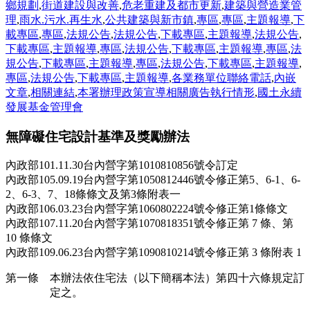
鄉規劃
,
街道建設與改善
,
危老重建及都市更新
,
建築與營造業管
理
,
雨水.污水.再生水
,
公共建築與新市鎮
,
專區
,
專區
,
主題報導
,
下
載專區
,
專區
,
法規公告
,
法規公告
,
下載專區
,
主題報導
,
法規公告
,
下載專區
,
主題報導
,
專區
,
法規公告
,
下載專區
,
主題報導
,
專區
,
法
規公告
,
下載專區
,
主題報導
,
專區
,
法規公告
,
下載專區
,
主題報導
,
專區
,
法規公告
,
下載專區
,
主題報導
,
各業務單位聯絡電話
,
內嵌
文章
,
相關連結
,
本署辦理政策宣導相關廣告執行情形
,
國土永續
發展基金管理會
無障礙住宅設計基準及獎勵辦法
內政部101.11.30台內營字第1010810856號令訂定
內政部105.09.19台內營字第1050812446號令修正第5、6-1、6-
2、6-3、7、18條條文及第3條附表一
內政部106.03.23台內營字第1060802224號令修正第1條條文
內政部107.11.20台內營字第1070818351號令修正第 7 條、第
10 條條文
內政部109.06.23台內營字第1090810214號令修正第 3 條附表 1
第一條 本辦法依住宅法（以下簡稱本法）第四十六條規定訂
定之。