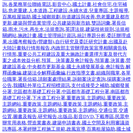
詢
,
各業務單位聯絡電話
,
影音中心
,
國土計畫
,
社會住宅
,
住宅補
貼
,
危老重建
,
人本道路
,
工程建設
,
永續水道
,
兒童專區
,
主題報導
,
百萬租屋協助
,
國土城鄉規劃
,
街道建設與改善
,
危老重建及都市
更新
,
建築與營造業管理
,
公共建築與新市鎮
,
雙語詞彙
,
署長信
箱
,
雨水.污水.再生水
,
法規查詢
,
英譯法規
,
建築技術規則
,
法規相
關網站
,
施政計畫
,
國土管理統計資訊
,
統計專題分析
,
委託辦理成
果
,
出國考察報告(營建類)
,
自行研究及委託研究計畫
,
出國及赴
大陸計畫執行情形報告
,
內政部主管辦理政策宣導相關廣告執
行情形
,
重要公共工程建設及重大施政計畫選擇方案及替代方
案之成本效益分析
,
預算、決算書及會計報告
,
預算書
,
決算書
,
營
建建設基金
,
中央都市更新基金
,
國土永續發展基金
,
會計報告
,
解
釋函彙編
,
建築法令解釋函彙編
,
行政指導文書
,
組織與職掌
,
各單
位職掌
,
署長信箱
,
請願案處理結果
,
訴願案決定查詢
,
採購案決標
公告
,
我國駐外單位工程招標資訊
,
支付或接受之補助
,
城鄉發展
分署
,
北區都市基礎工程分署
,
中區都市基礎工程分署
,
南區都市
基礎工程分署
,
下水道工程分署
,
重要政策
,
主題網站
,
重要政策
,
主題網站
,
重要政策
,
主題網站
,
重要政策
,
主題網站
,
重要政策
,
主
題網站
,
重要政策
,
主題網站
,
重要政策
,
主題網站
,
交通位置
,
交通
位置
,
圖書及報告
,
研究報告
,
出版品
,
影音DVD
,
下載專區
,
民眾申
辦常用表格
,
營造業書表
,
建築申請書表
,
國土空間及利用審議資
訊專區
,
本署經辦工程施工規範
,
政風宣導
,
百萬租屋協助
,
國土城