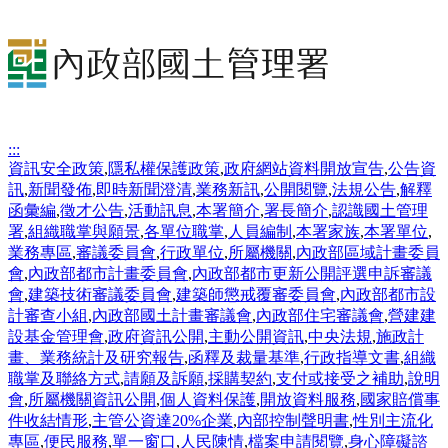
:::
資訊安全政策
,
隱私權保護政策
,
政府網站資料開放宣告
,
公告資
訊
,
新聞發佈
,
即時新聞澄清
,
業務新訊
,
公開閱覽
,
法規公告
,
解釋
函彙編
,
徵才公告
,
活動訊息
,
本署簡介
,
署長簡介
,
認識國土管理
署
,
組織職掌與願景
,
各單位職掌
,
人員編制
,
本署家族
,
本署單位
,
業務專區
,
審議委員會
,
行政單位
,
所屬機關
,
內政部區域計畫委員
會
,
內政部都市計畫委員會
,
內政部都市更新公開評選申訴審議
會
,
建築技術審議委員會
,
建築師懲戒覆審委員會
,
內政部都市設
計審查小組
,
內政部國土計畫審議會
,
內政部住宅審議會
,
營建建
設基金管理會
,
政府資訊公開
,
主動公開資訊
,
中央法規
,
施政計
畫、業務統計及研究報告
,
函釋及裁量基準
,
行政指導文書
,
組織
職掌及聯絡方式
,
請願及訴願
,
採購契約
,
支付或接受之補助
,
說明
會
,
所屬機關資訊公開
,
個人資料保護
,
開放資料服務
,
國家賠償事
件收結情形
,
主管公資達20%企業
,
內部控制聲明書
,
性別主流化
專區
,
便民服務
,
單一窗口
,
人民陳情
,
檔案申請閱覽
,
身心障礙諮