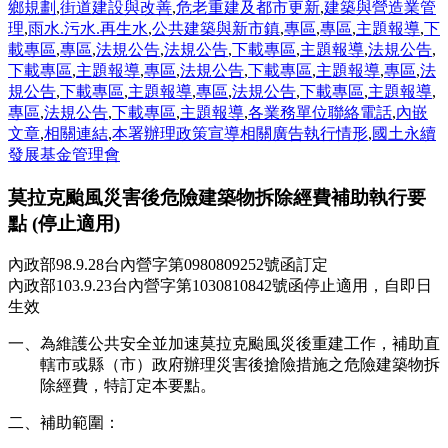
鄉規劃
,
街道建設與改善
,
危老重建及都市更新
,
建築與營造業管
理
,
雨水.污水.再生水
,
公共建築與新市鎮
,
專區
,
專區
,
主題報導
,
下
載專區
,
專區
,
法規公告
,
法規公告
,
下載專區
,
主題報導
,
法規公告
,
下載專區
,
主題報導
,
專區
,
法規公告
,
下載專區
,
主題報導
,
專區
,
法
規公告
,
下載專區
,
主題報導
,
專區
,
法規公告
,
下載專區
,
主題報導
,
專區
,
法規公告
,
下載專區
,
主題報導
,
各業務單位聯絡電話
,
內嵌
文章
,
相關連結
,
本署辦理政策宣導相關廣告執行情形
,
國土永續
發展基金管理會
莫拉克颱風災害後危險建築物拆除經費補助執行要
點 (停止適用)
內政部98.9.28台內營字第0980809252號函訂定
內政部103.9.23台內營字第1030810842號函停止適用，自即日
生效
一、為維護公共安全並加速莫拉克颱風災後重建工作，補助直
轄市或縣（市）政府辦理災害後搶險措施之危險建築物拆
除經費，特訂定本要點。
二、補助範圍：