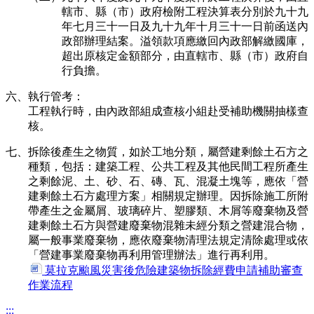
轄市、縣（市）政府檢附工程決算表分別於九十九
年七月三十一日及九十九年十月三十一日前函送內
政部辦理結案。溢領款項應繳回內政部解繳國庫，
超出原核定金額部分，由直轄市、縣（市）政府自
行負擔。
六、執行管考：
工程執行時，由內政部組成查核小組赴受補助機關抽樣查
核。
七、拆除後產生之物質，如於工地分類，屬營建剩餘土石方之
種類，包括：建築工程、公共工程及其他民間工程所產生
之剩餘泥、土、砂、石、磚、瓦、混凝土塊等，應依「營
建剩餘土石方處理方案」相關規定辦理。因拆除施工所附
帶產生之金屬屑、玻璃碎片、塑膠類、木屑等廢棄物及營
建剩餘土石方與營建廢棄物混雜未經分類之營建混合物，
屬一般事業廢棄物，應依廢棄物清理法規定清除處理或依
「營建事業廢棄物再利用管理辦法」進行再利用。
莫拉克颱風災害後危險建築物拆除經費申請補助審查
作業流程
:::