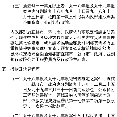
（三）新臺幣一千萬元以上者：九十八年度及九十九年度
案件應分別於九十八年九月三十日及九十八年十二
月十五日前，檢附第一款文件提報內政部組成專案
小組審查，並副知行政院。
內政部對於直轄市、縣（市）政府依前項規定報請協助案
件，應依中央對各級地方政府重大天然災害救災經費處理
辦法第七條規定，就其請求協助金額及相關經費需求有無
重複提報等事項進行審查；經審查確定核給補助金額者，
應將核定撥補金額通知各該直轄市、縣（市）政府，並副
知行政院公共工程委員會及行政院主計處。
五、撥款及決算程序：
（一）九十八年度及九十九年度經審查確定之案件，直轄
市、縣（市）政府應分別於九十八年十二月二十五
日及九十九年三月三十一日前完成發包，並即檢附
工程契約書影本、領據及納入預算證明函送內政
部，依救災經費處理辦法第十七條第二項第一款規
定，一次撥付補助款項。
（二）九十八年度及九十九年度案件於工程決算後，由直