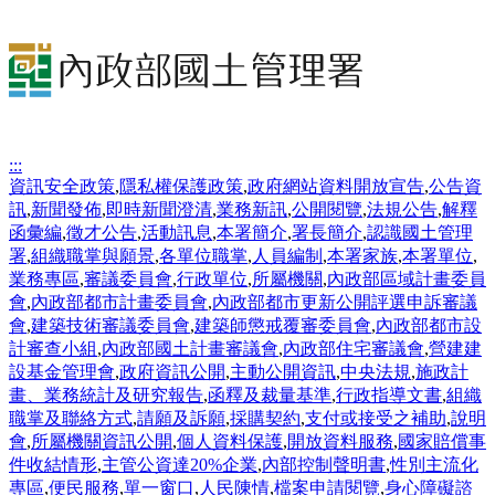
:::
資訊安全政策
,
隱私權保護政策
,
政府網站資料開放宣告
,
公告資
訊
,
新聞發佈
,
即時新聞澄清
,
業務新訊
,
公開閱覽
,
法規公告
,
解釋
函彙編
,
徵才公告
,
活動訊息
,
本署簡介
,
署長簡介
,
認識國土管理
署
,
組織職掌與願景
,
各單位職掌
,
人員編制
,
本署家族
,
本署單位
,
業務專區
,
審議委員會
,
行政單位
,
所屬機關
,
內政部區域計畫委員
會
,
內政部都市計畫委員會
,
內政部都市更新公開評選申訴審議
會
,
建築技術審議委員會
,
建築師懲戒覆審委員會
,
內政部都市設
計審查小組
,
內政部國土計畫審議會
,
內政部住宅審議會
,
營建建
設基金管理會
,
政府資訊公開
,
主動公開資訊
,
中央法規
,
施政計
畫、業務統計及研究報告
,
函釋及裁量基準
,
行政指導文書
,
組織
職掌及聯絡方式
,
請願及訴願
,
採購契約
,
支付或接受之補助
,
說明
會
,
所屬機關資訊公開
,
個人資料保護
,
開放資料服務
,
國家賠償事
件收結情形
,
主管公資達20%企業
,
內部控制聲明書
,
性別主流化
專區
,
便民服務
,
單一窗口
,
人民陳情
,
檔案申請閱覽
,
身心障礙諮