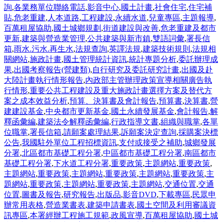
詢
,
各業務單位聯絡電話
,
影音中心
,
國土計畫
,
社會住宅
,
住宅補
貼
,
危老重建
,
人本道路
,
工程建設
,
永續水道
,
兒童專區
,
主題報導
,
百萬租屋協助
,
國土城鄉規劃
,
街道建設與改善
,
危老重建及都市
更新
,
建築與營造業管理
,
公共建築與新市鎮
,
雙語詞彙
,
署長信
箱
,
雨水.污水.再生水
,
法規查詢
,
英譯法規
,
建築技術規則
,
法規相
關網站
,
施政計畫
,
國土管理統計資訊
,
統計專題分析
,
委託辦理成
果
,
出國考察報告(營建類)
,
自行研究及委託研究計畫
,
出國及赴
大陸計畫執行情形報告
,
內政部主管辦理政策宣導相關廣告執
行情形
,
重要公共工程建設及重大施政計畫選擇方案及替代方
案之成本效益分析
,
預算、決算書及會計報告
,
預算書
,
決算書
,
營
建建設基金
,
中央都市更新基金
,
國土永續發展基金
,
會計報告
,
解
釋函彙編
,
建築法令解釋函彙編
,
行政指導文書
,
組織與職掌
,
各單
位職掌
,
署長信箱
,
請願案處理結果
,
訴願案決定查詢
,
採購案決標
公告
,
我國駐外單位工程招標資訊
,
支付或接受之補助
,
城鄉發展
分署
,
北區都市基礎工程分署
,
中區都市基礎工程分署
,
南區都市
基礎工程分署
,
下水道工程分署
,
重要政策
,
主題網站
,
重要政策
,
主題網站
,
重要政策
,
主題網站
,
重要政策
,
主題網站
,
重要政策
,
主
題網站
,
重要政策
,
主題網站
,
重要政策
,
主題網站
,
交通位置
,
交通
位置
,
圖書及報告
,
研究報告
,
出版品
,
影音DVD
,
下載專區
,
民眾申
辦常用表格
,
營造業書表
,
建築申請書表
,
國土空間及利用審議資
訊專區
,
本署經辦工程施工規範
,
政風宣導
,
百萬租屋協助
,
國土城