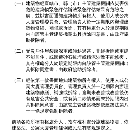
（一）建築物經直轄市、縣（市）主管建築機關依災害後
危險建築物緊急評估辦法緊急評估結果有危險之
虞，並以書面通知建築物所有權人、使用人或公寓
大廈管理委員會、管理負責人於一定期限內辦理建
築物修繕、補強或拆除，其有權處分人於規定期限
內向該管主管建築機關出具拆除同意書，由政府協
助拆除者。
（二）受災戶住屋裂痕深重或傾斜過甚，非經拆除或重建
不能居住，或因遭砂石掩埋或積泥沙致不能修復，
其有權處分人於規定期限內向該管主管建築機關出
具拆除同意書，由政府協助拆除者。
（三）經依第一款書面通知建築物所有權人、使用人或公
寓大廈管理委員會、管理負責人於一定期限內辦理
建築物修繕、補強或拆除，逾期未改善或改善後仍
有危害公共安全，或有第二款情形而未於期限內出
具拆除同意書，由該管主管建築機關依建築法第八
十一條規定強制拆除者。
前項各款所稱有權處分人，指有權利處分該建築物者，依
建築法、公寓大廈管理條例或民法有關規定定之。