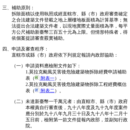
三、補助原則：
拆除面積以使用執照或經直轄市、縣（市）政府審查確定
之合法建築文件登載之地上層樓地板面積為計算基準；無
法提出合法建築文件者，以現地實際丈量面積為準，每平
方公尺補助新臺幣三百五十元為上限。但情形特殊者，得
依個案提請審查覈實補助。
四、申請及審查程序：
直轄市或縣（市）政府依下列規定報請內政部協助：
（一）申請資料應檢附文件如下：
1.莫拉克颱風災害後危險建築物拆除經費申請補助
表（
附表一
）。
2.莫拉克颱風災害後危險建築物拆除工程經費概估
表（
附表二
）。
（二）未達新臺幣一千萬元者：由直轄市、縣（市）政府
本權責自行審查後，九十八年度及九十九年度案件
應分別於九十八年九月三十日及九十八年十二月十
五日前，檢附第一款文件提報內政部，並副知行政
院。