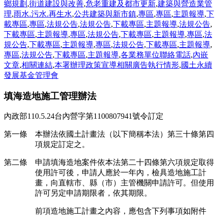
鄉規劃
,
街道建設與改善
,
危老重建及都市更新
,
建築與營造業管
理
,
雨水.污水.再生水
,
公共建築與新市鎮
,
專區
,
專區
,
主題報導
,
下
載專區
,
專區
,
法規公告
,
法規公告
,
下載專區
,
主題報導
,
法規公告
,
下載專區
,
主題報導
,
專區
,
法規公告
,
下載專區
,
主題報導
,
專區
,
法
規公告
,
下載專區
,
主題報導
,
專區
,
法規公告
,
下載專區
,
主題報導
,
專區
,
法規公告
,
下載專區
,
主題報導
,
各業務單位聯絡電話
,
內嵌
文章
,
相關連結
,
本署辦理政策宣導相關廣告執行情形
,
國土永續
發展基金管理會
填海造地施工管理辦法
內政部110.5.24台內營字第1100807941號令訂定
第一條 本辦法依國土計畫法（以下簡稱本法）第三十條第四
項規定訂定之。
第二條 申請填海造地案件依本法第二十四條第六項規定取得
使用許可後，申請人應於一年內，檢具造地施工計
畫，向直轄市、縣（市）主管機關申請許可。但使用
許可另定申請期限者，依其期限。
前項造地施工計畫之內容，應包含下列事項如附件