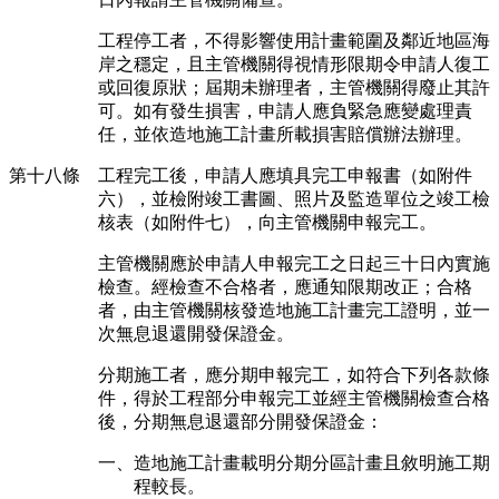
工程停工者，不得影響使用計畫範圍及鄰近地區海
岸之穩定，且主管機關得視情形限期令申請人復工
或回復原狀；屆期未辦理者，主管機關得廢止其許
可。如有發生損害，申請人應負緊急應變處理責
任，並依造地施工計畫所載損害賠償辦法辦理。
第十八條 工程完工後，申請人應填具完工申報書（如附件
六），並檢附竣工書圖、照片及監造單位之竣工檢
核表（如附件七），向主管機關申報完工。
主管機關應於申請人申報完工之日起三十日內實施
檢查。經檢查不合格者，應通知限期改正；合格
者，由主管機關核發造地施工計畫完工證明，並一
次無息退還開發保證金。
分期施工者，應分期申報完工，如符合下列各款條
件，得於工程部分申報完工並經主管機關檢查合格
後，分期無息退還部分開發保證金：
一、造地施工計畫載明分期分區計畫且敘明施工期
程較長。