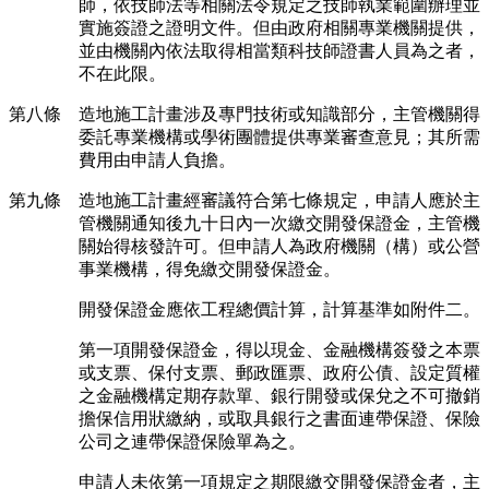
師，依技師法等相關法令規定之技師執業範圍辦理並
實施簽證之證明文件。但由政府相關專業機關提供，
並由機關內依法取得相當類科技師證書人員為之者，
不在此限。
第八條 造地施工計畫涉及專門技術或知識部分，主管機關得
委託專業機構或學術團體提供專業審查意見；其所需
費用由申請人負擔。
第九條 造地施工計畫經審議符合第七條規定，申請人應於主
管機關通知後九十日內一次繳交開發保證金，主管機
關始得核發許可。但申請人為政府機關（構）或公營
事業機構，得免繳交開發保證金。
開發保證金應依工程總價計算，計算基準如附件二。
第一項開發保證金，得以現金、金融機構簽發之本票
或支票、保付支票、郵政匯票、政府公債、設定質權
之金融機構定期存款單、銀行開發或保兌之不可撤銷
擔保信用狀繳納，或取具銀行之書面連帶保證、保險
公司之連帶保證保險單為之。
申請人未依第一項規定之期限繳交開發保證金者，主