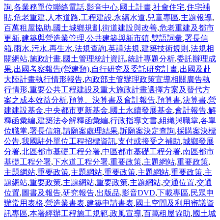
詢
,
各業務單位聯絡電話
,
影音中心
,
國土計畫
,
社會住宅
,
住宅補
貼
,
危老重建
,
人本道路
,
工程建設
,
永續水道
,
兒童專區
,
主題報導
,
百萬租屋協助
,
國土城鄉規劃
,
街道建設與改善
,
危老重建及都市
更新
,
建築與營造業管理
,
公共建築與新市鎮
,
雙語詞彙
,
署長信
箱
,
雨水.污水.再生水
,
法規查詢
,
英譯法規
,
建築技術規則
,
法規相
關網站
,
施政計畫
,
國土管理統計資訊
,
統計專題分析
,
委託辦理成
果
,
出國考察報告(營建類)
,
自行研究及委託研究計畫
,
出國及赴
大陸計畫執行情形報告
,
內政部主管辦理政策宣導相關廣告執
行情形
,
重要公共工程建設及重大施政計畫選擇方案及替代方
案之成本效益分析
,
預算、決算書及會計報告
,
預算書
,
決算書
,
營
建建設基金
,
中央都市更新基金
,
國土永續發展基金
,
會計報告
,
解
釋函彙編
,
建築法令解釋函彙編
,
行政指導文書
,
組織與職掌
,
各單
位職掌
,
署長信箱
,
請願案處理結果
,
訴願案決定查詢
,
採購案決標
公告
,
我國駐外單位工程招標資訊
,
支付或接受之補助
,
城鄉發展
分署
,
北區都市基礎工程分署
,
中區都市基礎工程分署
,
南區都市
基礎工程分署
,
下水道工程分署
,
重要政策
,
主題網站
,
重要政策
,
主題網站
,
重要政策
,
主題網站
,
重要政策
,
主題網站
,
重要政策
,
主
題網站
,
重要政策
,
主題網站
,
重要政策
,
主題網站
,
交通位置
,
交通
位置
,
圖書及報告
,
研究報告
,
出版品
,
影音DVD
,
下載專區
,
民眾申
辦常用表格
,
營造業書表
,
建築申請書表
,
國土空間及利用審議資
訊專區
,
本署經辦工程施工規範
,
政風宣導
,
百萬租屋協助
,
國土城