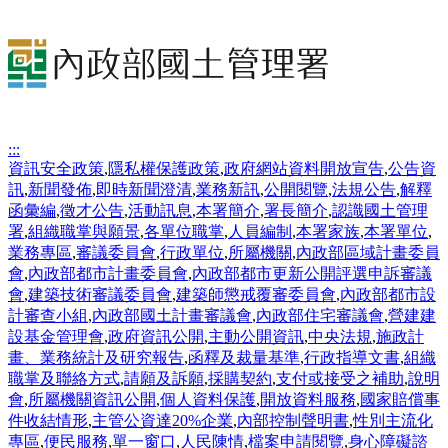
:::
資訊安全政策
,
隱私權保護政策
,
政府網站資料開放宣告
,
公告資
訊
,
新聞發佈
,
即時新聞澄清
,
業務新訊
,
公開閱覽
,
法規公告
,
解釋
函彙編
,
徵才公告
,
活動訊息
,
本署簡介
,
署長簡介
,
認識國土管理
署
,
組織職掌與願景
,
各單位職掌
,
人員編制
,
本署家族
,
本署單位
,
業務專區
,
審議委員會
,
行政單位
,
所屬機關
,
內政部區域計畫委員
會
,
內政部都市計畫委員會
,
內政部都市更新公開評選申訴審議
會
,
建築技術審議委員會
,
建築師懲戒覆審委員會
,
內政部都市設
計審查小組
,
內政部國土計畫審議會
,
內政部住宅審議會
,
營建建
設基金管理會
,
政府資訊公開
,
主動公開資訊
,
中央法規
,
施政計
畫、業務統計及研究報告
,
函釋及裁量基準
,
行政指導文書
,
組織
職掌及聯絡方式
,
請願及訴願
,
採購契約
,
支付或接受之補助
,
說明
會
,
所屬機關資訊公開
,
個人資料保護
,
開放資料服務
,
國家賠償事
件收結情形
,
主管公資達20%企業
,
內部控制聲明書
,
性別主流化
專區
,
便民服務
,
單一窗口
,
人民陳情
,
檔案申請閱覽
,
身心障礙諮