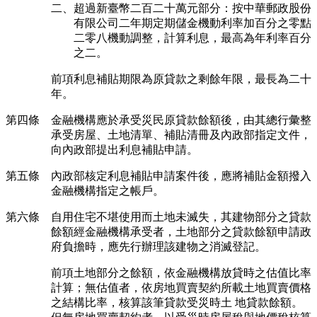
二、超過新臺幣二百二十萬元部分：按中華郵政股份
有限公司二年期定期儲金機動利率加百分之零點
二零八機動調整，計算利息，最高為年利率百分
之二。
前項利息補貼期限為原貸款之剩餘年限，最長為二十
年。
第四條 金融機構應於承受災民原貸款餘額後，由其總行彙整
承受房屋、土地清單、補貼清冊及內政部指定文件，
向內政部提出利息補貼申請。
第五條 內政部核定利息補貼申請案件後，應將補貼金額撥入
金融機構指定之帳戶。
第六條 自用住宅不堪使用而土地未滅失，其建物部分之貸款
餘額經金融機構承受者，土地部分之貸款餘額申請政
府負擔時，應先行辦理該建物之消滅登記。
前項土地部分之餘額，依金融機構放貸時之估值比率
計算；無估值者，依房地買賣契約所載土地買賣價格
之結構比率，核算該筆貸款受災時土 地貸款餘額。