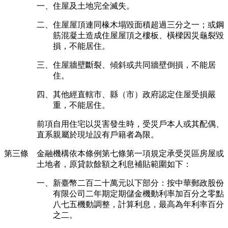
一、住屋及土地完全滅失。
二、住屋屋頂連同椽木塌毀面積超過三分之一；或鋼
筋混凝土造成住屋屋頂之樓板、橫樑因災龜裂毀
損，不能居住。
三、住屋牆壁斷裂、傾斜或共同牆壁倒損，不能居
住。
四、其他經直轄市、縣（市）政府認定住屋受損嚴
重，不能居住。
前項自用住宅以災害發生時，受災戶本人或其配偶、
直系親屬於現址設有戶籍者為限。
第三條 金融機構依本條例第七條第一項規定承受災區房屋或
土地者，原貸款餘額之利息補貼範圍如下：
一、新臺幣二百二十萬元以下部分：按中華郵政股份
有限公司二年期定期儲金機動利率加百分之零點
八七五機動調整，計算利息，最高為年利率百分
之二。