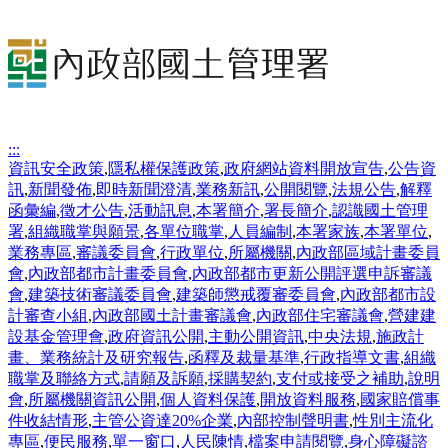
:::
資訊安全政策
,
隱私權保護政策
,
政府網站資料開放宣告
,
公告資
訊
,
新聞發佈
,
即時新聞澄清
,
業務新訊
,
公開閱覽
,
法規公告
,
解釋
函彙編
,
徵才公告
,
活動訊息
,
本署簡介
,
署長簡介
,
認識國土管理
署
,
組織職掌與願景
,
各單位職掌
,
人員編制
,
本署家族
,
本署單位
,
業務專區
,
審議委員會
,
行政單位
,
所屬機關
,
內政部區域計畫委員
會
,
內政部都市計畫委員會
,
內政部都市更新公開評選申訴審議
會
,
建築技術審議委員會
,
建築師懲戒覆審委員會
,
內政部都市設
計審查小組
,
內政部國土計畫審議會
,
內政部住宅審議會
,
營建建
設基金管理會
,
政府資訊公開
,
主動公開資訊
,
中央法規
,
施政計
畫、業務統計及研究報告
,
函釋及裁量基準
,
行政指導文書
,
組織
職掌及聯絡方式
,
請願及訴願
,
採購契約
,
支付或接受之補助
,
說明
會
,
所屬機關資訊公開
,
個人資料保護
,
開放資料服務
,
國家賠償事
件收結情形
,
主管公資達20%企業
,
內部控制聲明書
,
性別主流化
專區
,
便民服務
,
單一窗口
,
人民陳情
,
檔案申請閱覽
,
身心障礙諮