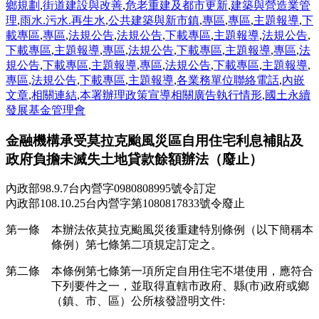
鄉規劃
,
街道建設與改善
,
危老重建及都市更新
,
建築與營造業管
理
,
雨水.污水.再生水
,
公共建築與新市鎮
,
專區
,
專區
,
主題報導
,
下
載專區
,
專區
,
法規公告
,
法規公告
,
下載專區
,
主題報導
,
法規公告
,
下載專區
,
主題報導
,
專區
,
法規公告
,
下載專區
,
主題報導
,
專區
,
法
規公告
,
下載專區
,
主題報導
,
專區
,
法規公告
,
下載專區
,
主題報導
,
專區
,
法規公告
,
下載專區
,
主題報導
,
各業務單位聯絡電話
,
內嵌
文章
,
相關連結
,
本署辦理政策宣導相關廣告執行情形
,
國土永續
發展基金管理會
金融機構承受莫拉克颱風災區自用住宅利息補貼及
政府負擔未滅失土地貸款餘額辦法（廢止）
內政部98.9.7台內營字0980808995號令訂定
內政部108.10.25台內營字第1080817833號令廢止
第一條 本辦法依莫拉克颱風災後重建特別條例（以下簡稱本
條例）第七條第二項規定訂定之。
第二條 本條例第七條第一項所定自用住宅不堪使用，應符合
下列要件之一，並取得直轄市政府、縣(市)政府或鄉
（鎮、市、區）公所核發證明文件: