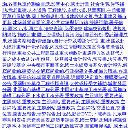
詢
,
各業務單位聯絡電話
,
影音中心
,
國土計畫
,
社會住宅
,
住宅補
貼
,
危老重建
,
人本道路
,
工程建設
,
永續水道
,
兒童專區
,
主題報導
,
百萬租屋協助
,
國土城鄉規劃
,
街道建設與改善
,
危老重建及都市
更新
,
建築與營造業管理
,
公共建築與新市鎮
,
雙語詞彙
,
署長信
箱
,
雨水.污水.再生水
,
法規查詢
,
英譯法規
,
建築技術規則
,
法規相
關網站
,
施政計畫
,
國土管理統計資訊
,
統計專題分析
,
委託辦理成
果
,
出國考察報告(營建類)
,
自行研究及委託研究計畫
,
出國及赴
大陸計畫執行情形報告
,
內政部主管辦理政策宣導相關廣告執
行情形
,
重要公共工程建設及重大施政計畫選擇方案及替代方
案之成本效益分析
,
預算、決算書及會計報告
,
預算書
,
決算書
,
營
建建設基金
,
中央都市更新基金
,
國土永續發展基金
,
會計報告
,
解
釋函彙編
,
建築法令解釋函彙編
,
行政指導文書
,
組織與職掌
,
各單
位職掌
,
署長信箱
,
請願案處理結果
,
訴願案決定查詢
,
採購案決標
公告
,
我國駐外單位工程招標資訊
,
支付或接受之補助
,
城鄉發展
分署
,
北區都市基礎工程分署
,
中區都市基礎工程分署
,
南區都市
基礎工程分署
,
下水道工程分署
,
重要政策
,
主題網站
,
重要政策
,
主題網站
,
重要政策
,
主題網站
,
重要政策
,
主題網站
,
重要政策
,
主
題網站
,
重要政策
,
主題網站
,
重要政策
,
主題網站
,
交通位置
,
交通
位置
,
圖書及報告
,
研究報告
,
出版品
,
影音DVD
,
下載專區
,
民眾申
辦常用表格
,
營造業書表
,
建築申請書表
,
國土空間及利用審議資
訊專區
,
本署經辦工程施工規範
,
政風宣導
,
百萬租屋協助
,
國土城