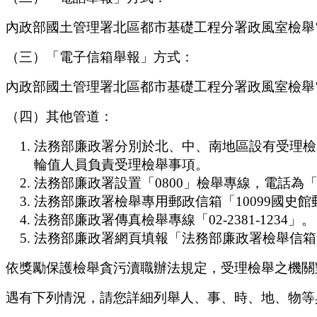
內政部國土管理署北區都市基礎工程分署政風室檢舉電話「0
（三）「電子信箱舉報」方式：
內政部國土管理署北區都市基礎工程分署政風室檢舉電子信箱「n
（四）其他管道：
法務部廉政署分別於北、中、南地區設有受理檢舉
輪值人員負責受理檢舉事項。
法務部廉政署設置「0800」檢舉專線，電話為「0800
法務部廉政署檢舉專用郵政信箱「10099國史館
法務部廉政署傳真檢舉專線「02-2381-1234」。
法務部廉政署網頁填報「法務部廉政署檢舉信箱」
依獎勵保護檢舉貪污瀆職辦法規定，受理檢舉之機關
遇有下列情況，請您詳細列舉人、事、時、地、物等