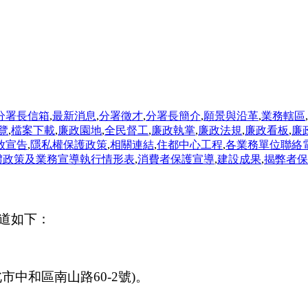
分署長信箱
,
最新消息
,
分署徵才
,
分署長簡介
,
願景與沿革
,
業務轄區
,
覽
,
檔案下載
,
廉政園地
,
全民督工
,
廉政執掌
,
廉政法規
,
廉政看板
,
廉
放宣告
,
隱私權保護政策
,
相關連結
,
住都中心工程
,
各業務單位聯絡
體政策及業務宣導執行情形表
,
消費者保護宣導
,
建設成果
,
揭弊者保
道如下：
中和區南山路60-2號)。