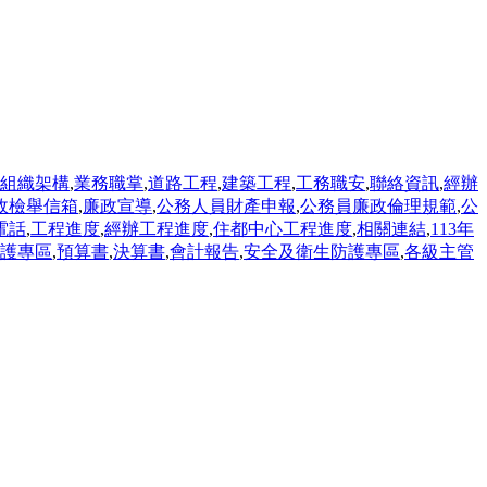
組織架構
,
業務職掌
,
道路工程
,
建築工程
,
工務職安
,
聯絡資訊
,
經辦
政檢舉信箱
,
廉政宣導
,
公務人員財產申報
,
公務員廉政倫理規範
,
公
電話
,
工程進度
,
經辦工程進度
,
住都中心工程進度
,
相關連結
,
113年
護專區
,
預算書
,
決算書
,
會計報告
,
安全及衛生防護專區
,
各級主管