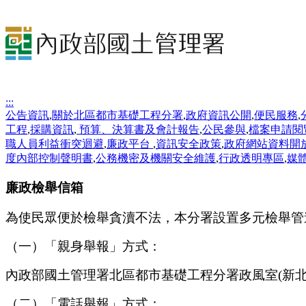
:::
公告資訊
,
關於北區都市基礎工程分署
,
政府資訊公開
,
便民服務
,
工程
,
採購資訊
,
預算、決算書及會計報告
,
公民參與
,
檔案申請閱
職人員利益衝突迴避
,
廉政平台
,
資訊安全政策
,
政府網站資料開
度內部控制聲明書
,
公務機密及機關安全維護
,
行政透明專區
,
媒
廉政檢舉信箱
為使民眾便於檢舉貪瀆不法，本分署設置多元檢舉管
（一）「親身舉報」方式：
內政部國土管理署北區都市基礎工程分署政風室(新北市
（二）「電話舉報」方式：