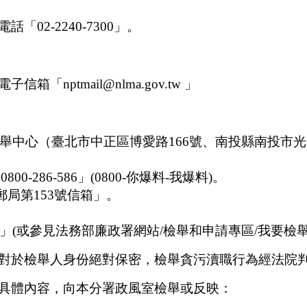
2-2240-7300」。
ptmail@nlma.gov.tw 」
中心（臺北市中正區博愛路166號、南投縣南投市光明
-286-586」(0800-你爆料-我爆料)。
郵局第153號信箱」。
(或參見法務部廉政署網站/檢舉和申請專區/我要檢舉
對於檢舉人身份絕對保密，檢舉貪污瀆職行為經法院判決
具體內容，向本分署政風室檢舉或反映：