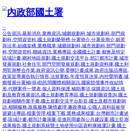
:::
公告資訊
,
最新消息
,
業務資訊
,
城鄉規劃科
,
城市規劃科
,
部門規
劃科
,
空間資管科
,
國土規劃榮譽榜
,
分署簡介
,
分署長簡介
,
願景
與沿革
,
組織架構
,
業務職掌
,
城鄉規劃科
,
城市規劃科
,
部門規劃
科
,
空間資管科
,
聯絡資訊
,
業務專區
,
全國國土計畫
,
都會及特定
區域計畫
,
鄉村地區規劃
,
國土規劃交流平台
,
部訂都市計畫
,
城市
發展規劃
,
社會住宅
,
部門空間發展規劃
,
國土規劃資料庫
,
國土利
用監測整合作業
,
政府資訊公開
,
委辦計畫成果
,
政府出版品專區
,
政策宣導廣告執行情形
,
法規要點
,
年度預算決算
,
內控聲明書
,
城
鄉發展分署補(捐)助民間團體相關資訊
,
國家賠償事件收結情
形
,
代辦案件一覽表
,
個人資料保護
,
補助事項
,
採購資訊
,
國土規
劃及教育推廣資訊
,
國土規劃教育專區
,
國土規劃圖資查詢
,
國土
規劃相關作業手冊
,
國土規劃交流平台影音
,
國土及都市規劃術
語
,
相關服務
,
政風服務
,
陳情處理
,
廉政專線
,
公職人員利益衝突
迴避法專區
,
檔案管理
,
檔案下載
,
業務成果檔案
,
台灣都市計畫述
要
,
區域計畫
,
都市計畫測量
,
促進民間參與公共建設案
,
國土監測
成果報告
,
國土規劃系統暨土地使用分區資料庫維運計畫
,
國土