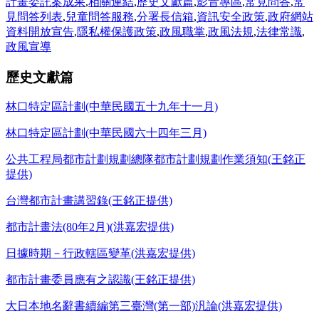
計畫委託案成果
,
相關連結
,
歷史文獻篇
,
影音專區
,
常見問答
,
常
見問答列表
,
兒童問答服務
,
分署長信箱
,
資訊安全政策
,
政府網站
資料開放宣告
,
隱私權保護政策
,
政風職掌
,
政風法規
,
法律常識
,
政風宣導
歷史文獻篇
林口特定區計劃(中華民國五十九年十一月)
林口特定區計劃(中華民國六十四年三月)
公共工程局都市計劃規劃總隊都市計劃規劃作業須知(王銘正
提供)
台灣都市計畫講習錄(王銘正提供)
都市計畫法(80年2月)(洪嘉宏提供)
日據時期－行政轄區變革(洪嘉宏提供)
都市計畫委員應有之認識(王銘正提供)
大日本地名辭書續編第三臺灣(第一部)汎論(洪嘉宏提供)